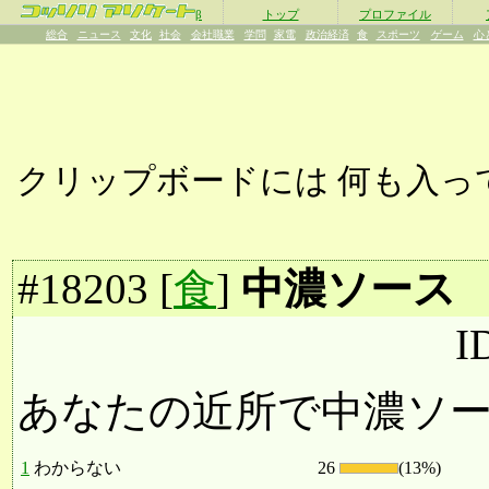
β
トップ
プロファイル
総合
ニュース
文化
社会
会社職業
学問
家電
政治経済
食
スポーツ
ゲーム
心
クリップボードには
何も入っ
#
18203
[
食
]
中濃ソース
I
あなたの近所で中濃ソ
1
わからない
26
(13%)