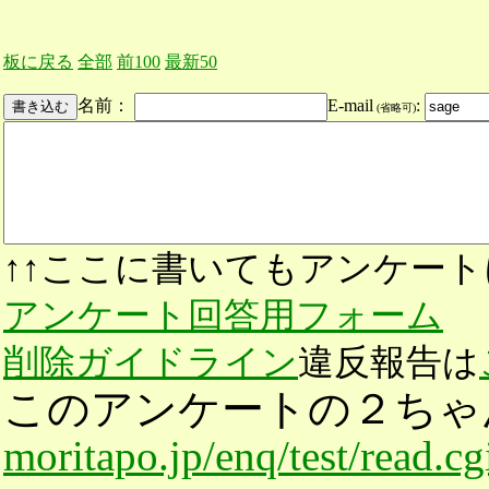
板に戻る
全部
前100
最新50
名前：
E-mail
:
(省略可)
↑↑ここに書いてもアンケート
アンケート回答用フォーム
削除ガイドライン
違反報告は
このアンケートの２ちゃ
moritapo.jp/enq/test/read.c