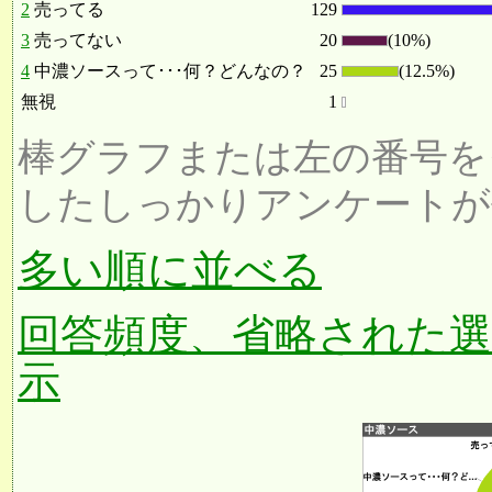
2
売ってる
129
3
売ってない
20
(10%)
4
中濃ソースって･･･何？どんなの？
25
(12.5%)
無視
1
棒グラフまたは左の番号を
したしっかりアンケートが
多い順に並べる
回答頻度、省略された
示