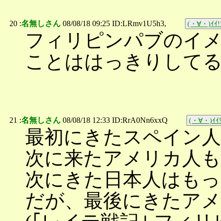
20 :
名無しさん
08/08/18 09:25 ID:LRmv1U5h3,
(・∀・)ｲｲ!
フィリピンパブのイメ
ことははっきりして
21 :
名無しさん
08/08/18 12:33 ID:RrA0Nn6xxQ
(・∀・)ｲｲ!
最初にきたスペイン
次に来たアメリカ人
次にきた日本人はもっ
だが、最後にきたアメ