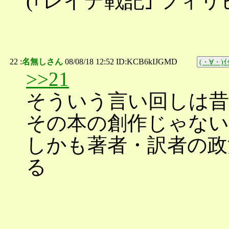
(｢レイテ戦記｣ フィ
22 :
名無しさん
08/08/18 12:52 ID:KCB6kIJGMD
(・∀・)ｲｲ
>>21
そういう言い回しは
その本の創作じゃない
しかも著者・訳者の政
る