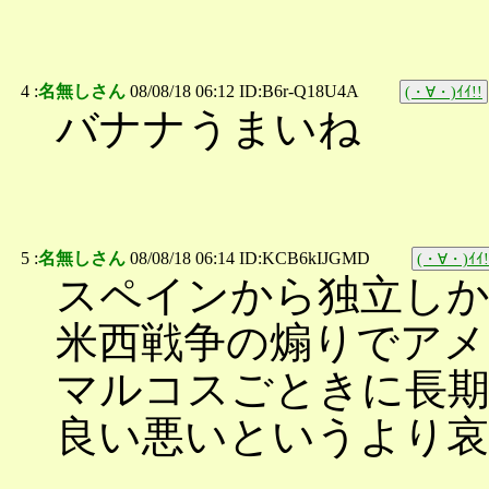
4 :
名無しさん
08/08/18 06:12 ID:B6r-Q18U4A
(・∀・)ｲｲ!!
バナナうまいね
5 :
名無しさん
08/08/18 06:14 ID:KCB6kIJGMD
(・∀・)ｲｲ!
スペインから独立し
米西戦争の煽りでアメ
マルコスごときに長
良い悪いというより