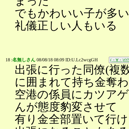
まった
でもかわいい子が多
礼儀正しい人もいる
18 :
名無しさん
08/08/18 08:09 ID:U.Lc2wcgGH
(・∀・)ｲｲ!
出張に行った同僚(複
に囲まれて持ち金奪わ
空港の係員にカツアゲ
んが態度豹変させて
有り金全部置いて行け