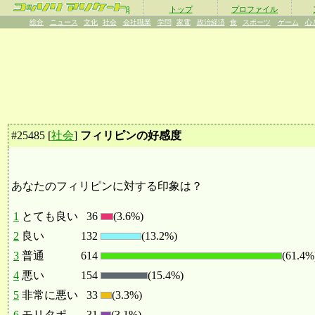
β
トップ
プロファイル
総合
ニュース
文化
社会
会社職業
学問
家電
政治経済
食
スポーツ
ゲーム
心
#
25485
[
社会
]
フィリピンの好感度
あなたのフィリピンに対する印象は？
1
とても良い
36
(3.6%)
2
良い
132
(13.2%)
3
普通
614
(61.4%
4
悪い
154
(15.4%)
5
非常に悪い
33
(3.3%)
6
モリタポ
31
(3.1%)