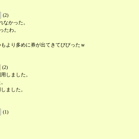
(
2
)
れなかった。
ったわ。
つもより多めに券が出てきてびびったｗ
(
2
)
利用しました。
た。
用しました。
(
1
)