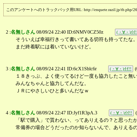
このアンケートへのトラックバック用URL: http://enquete.razil.jp/tb.php/26
2 :
名無しさん
08/09/24 22:40 ID:6NMV0CZ50z
(・∀・)ｲｲ!
そういえば幸福行きって書いてある切符も持ってたな
まだ終着駅には着いていないけど。
3 :
名無しさん
08/09/24 22:41 ID:6cX1Sblc6r
(
(・∀・)ｲｲ!!
１８きっぷ、よく使ってるけど一度も協力したこと無
みんなちゃんと協力してんだな。
ＪＲにやさしいひと多いんだなｗ
4 :
名無しさん
08/09/24 22:47 ID:Jyf1R3pA.3
(
(・∀・)ｲｲ!!
「駅で購入」で貰わない、ってありえるの？と思った
常備券の場合どうだったのか知らないんで、ありえる