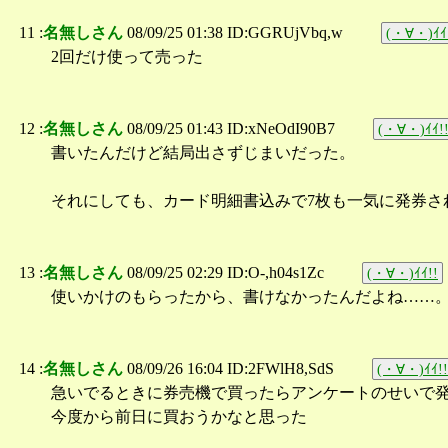
11 :
名無しさん
08/09/25 01:38 ID:GGRUjVbq,w
(・∀・)ｲｲ
2回だけ使って売った
12 :
名無しさん
08/09/25 01:43 ID:xNeOdI90B7
(・∀・)ｲｲ!
書いたんだけど結局出さずじまいだった。
それにしても、カード明細書込みで7枚も一気に発券さ
13 :
名無しさん
08/09/25 02:29 ID:O-,h04s1Zc
(・∀・)ｲｲ!!
使いかけのもらったから、書けなかったんだよね……
14 :
名無しさん
08/09/26 16:04 ID:2FWlH8,SdS
(・∀・)ｲｲ!!
急いでるときに券売機で買ったらアンケートのせいで
今度から前日に買おうかなと思った