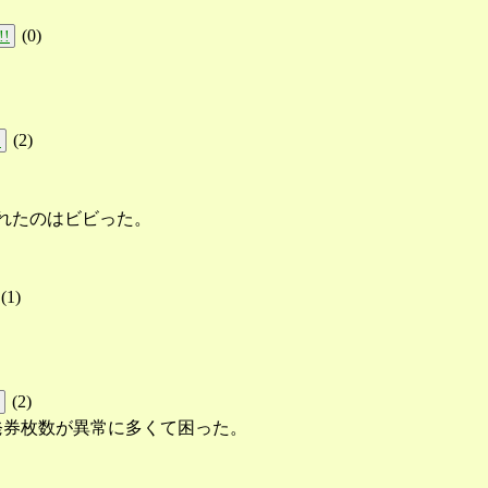
(
0
)
!!
(
2
)
!
れたのはビビった。
(
1
)
。
(
2
)
発券枚数が異常に多くて困った。