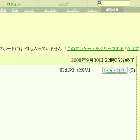
ログイン
ヘルプ
音楽
娯楽
アニメ
|
きっちり
ひっぱり
クロス
個別結果
プボードには
何も入っていません
/
このアンケートをクリップする
/
クリア
2008年9月30日 22時35分終了
ID:LP2i-t2XVJ
(
5
)
(・∀・)ｲｲ!!