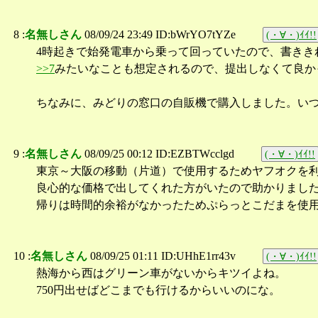
8 :
名無しさん
08/09/24 23:49 ID:bWrYO7tYZe
(・∀・)ｲｲ!!
4時起きで始発電車から乗って回っていたので、書きき
>>7
みたいなことも想定されるので、提出しなくて良か
ちなみに、みどりの窓口の自販機で購入しました。い
9 :
名無しさん
08/09/25 00:12 ID:EZBTWcclgd
(・∀・)ｲｲ!!
東京～大阪の移動（片道）で使用するためヤフオクを
良心的な価格で出してくれた方がいたので助かりまし
帰りは時間的余裕がなかったためぷらっとこだまを使
10 :
名無しさん
08/09/25 01:11 ID:UHhE1rr43v
(・∀・)ｲｲ!!
熱海から西はグリーン車がないからキツイよね。
750円出せばどこまでも行けるからいいのにな。