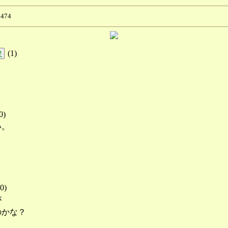
474
(
1
)
!
。
0
)
い。
0
)
が
のかな？