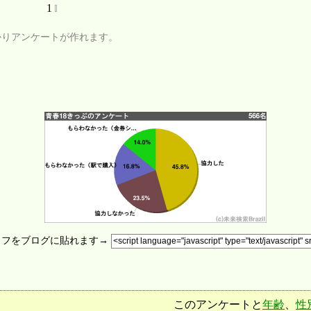
1
かりアンケートが作れます。
ラフをブログに貼れます→
このアンケートと
年齢
、
性