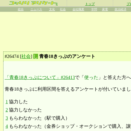
β
トップ
プ
総合
ニュース
文化
社会
会社職業
学問
家電
政治経済
#
26474
[
社会
]
し
青春18きっぷのアンケート
「青春18きっぷについて」#26413
で「
使った
」と答えた方へ
青春18きっぷに利用区間を答えるアンケートが付いていま
1
協力した
2
協力しなかった
3
もらわなかった（駅で購入）
4
もらわなかった（金券ショップ・オークションで購入、譲