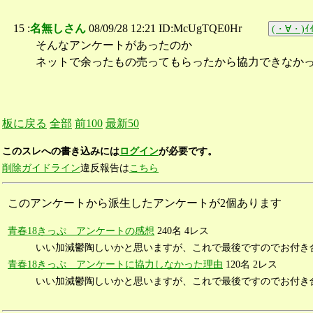
15 :
名無しさん
08/09/28 12:21 ID:McUgTQE0Hr
(・∀・)ｲｲ
そんなアンケートがあったのか
ネットで余ったもの売ってもらったから協力できなか
板に戻る
全部
前100
最新50
このスレへの書き込みには
ログイン
が必要です。
削除ガイドライン
違反報告は
こちら
このアンケートから派生したアンケートが2個あります
青春18きっぷ アンケートの感想
240名 4レス
いい加減鬱陶しいかと思いますが、これで最後ですのでお付き合
青春18きっぷ アンケートに協力しなかった理由
120名 2レス
いい加減鬱陶しいかと思いますが、これで最後ですのでお付き合