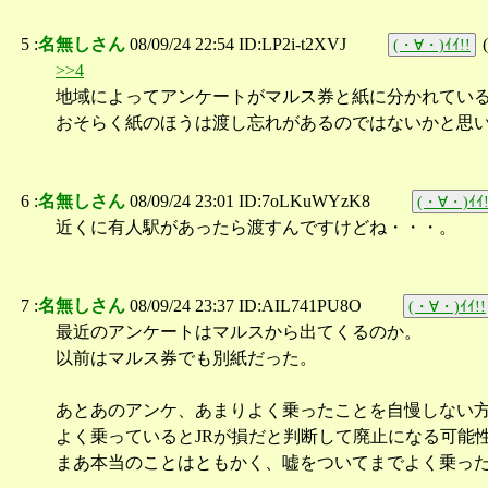
5 :
名無しさん
08/09/24 22:54 ID:LP2i-t2XVJ
(
(・∀・)ｲｲ!!
>>4
地域によってアンケートがマルス券と紙に分かれてい
おそらく紙のほうは渡し忘れがあるのではないかと思
6 :
名無しさん
08/09/24 23:01 ID:7oLKuWYzK8
(・∀・)ｲｲ!
近くに有人駅があったら渡すんですけどね・・・。
7 :
名無しさん
08/09/24 23:37 ID:AIL741PU8O
(・∀・)ｲｲ!!
最近のアンケートはマルスから出てくるのか。
以前はマルス券でも別紙だった。
あとあのアンケ、あまりよく乗ったことを自慢しない
よく乗っているとJRが損だと判断して廃止になる可能
まあ本当のことはともかく、嘘をついてまでよく乗っ