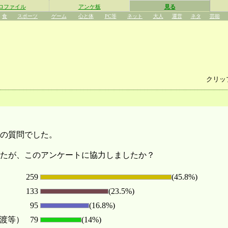
ロファイル
アンケ板
見る
食
スポーツ
ゲーム
心と体
PC等
ネット
大人
運営
ネタ
芸能
クリッ
の質問でした。
したが、このアンケートに協力しましたか？
259
(45.8%)
133
(23.5%)
95
(16.8%)
渡等）
79
(14%)