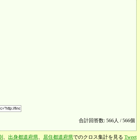
合計回答数: 566人 / 566個
別
、
出身都道府県
、
居住都道府県
でのクロス集計を見る
Tweet