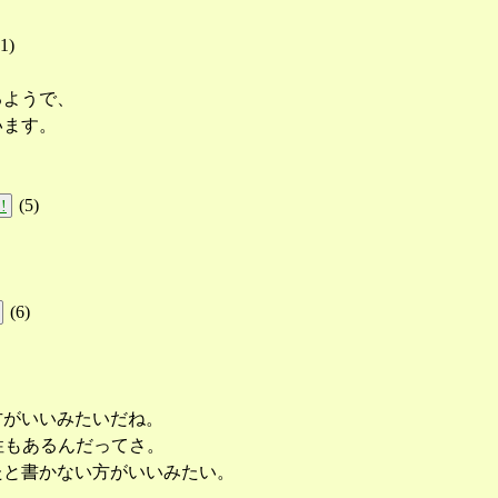
1
)
るようで、
います。
(
5
)
!
(
6
)
方がいいみたいだね。
性もあるんだってさ。
たと書かない方がいいみたい。