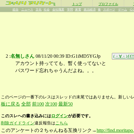
β
トップ
プロファイル
総合
ニュース
文化
社会
会社職業
学問
家電
政治経済
食
スポーツ
ゲーム
心
2 :
名無しさん
08/11/20 00:39 ID:G1iMD5YGJp
(・∀・)ｲｲ!
アカウント持ってても、暫く使ってないと
パスワード忘れちゃうんだよね。。。
このページの一番下のレスはスレッドの末尾ではありません。新しい
板に戻る
全部
前100
次100
最新50
このスレへの書き込みには
ログイン
が必要です。
削除ガイドライン
違反報告は
こちら
このアンケートの２ちゃんねる互換リンク→
http://find.moritap