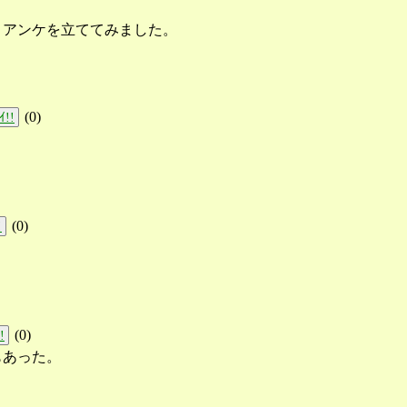
りアンケを立ててみました。
(
0
)
ｲ!!
(
0
)
!
(
0
)
!
もあった。