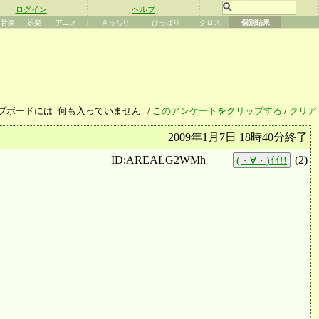
ログイン
ヘルプ
音楽
娯楽
アニメ
|
きっちり
ひっぱり
クロス
個別結果
プボードには
何も入っていません
/
このアンケートをクリップする
/
クリア
2009年1月7日 18時40分終了
ID:AREALG2WMh
(
2
)
(・∀・)ｲｲ!!