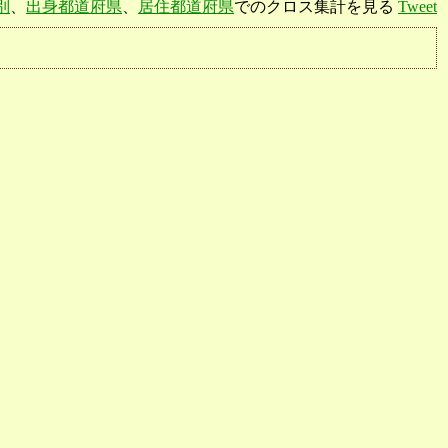
別
、
出身都道府県
、
居住都道府県
でのクロス集計を見る
Tweet