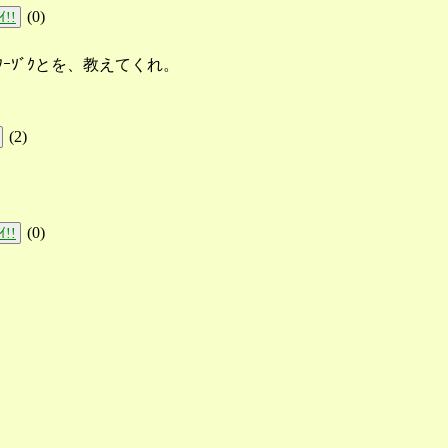
(
0
)
ｲ!!
ｰｿﾞｸとを、教えてくれ。
(
2
)
(
0
)
ｲ!!