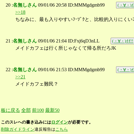
20 :
名無しさん
09/01/06 20:58 ID:MMMgdgmb99
(・∀・)ｲ
>>18
ちなみに、最も入りやすいﾌｰｿﾞｸと、比較的入りにくいﾌ
21 :
名無しさん
09/01/06 21:04 ID:Fxj6qD3nLL
(・∀・)ｲｲ!!
メイドカフェは行く所じゃなくて帰る所だろJK
22 :
名無しさん
09/01/06 21:53 ID:MMMgdgmb99
(・∀・)ｲ
>>21
メイドカフェ難民？
板に戻る
全部
前100
最新50
このスレへの書き込みには
ログイン
が必要です。
削除ガイドライン
違反報告は
こちら