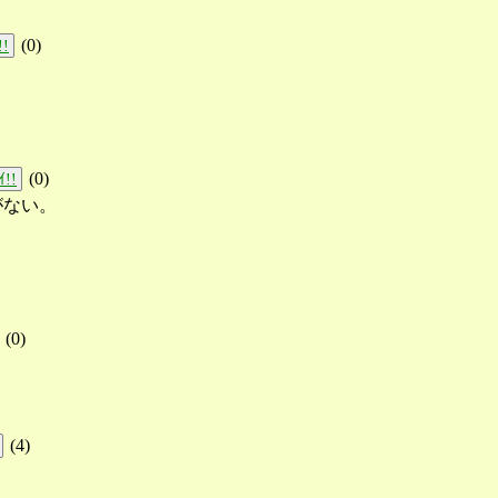
(
0
)
!!
(
0
)
!!
がない。
。
(
0
)
(
4
)