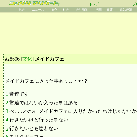
β
トップ
プ
総合
ニュース
文化
社会
会社職業
学問
家電
政治経済
#
28696
[
文化
]
メイドカフェ
メイドカフェに入った事ありますか？
1
常連です
2
常連ではないが入った事はある
3
べ……べつにメイドカフェに入りたかったわけじゃないからね
4
行きたいけど行った事ない
5
行きたいとも思わない
6
モリタポカフェ