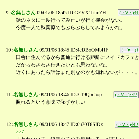
9 :
名無しさん
09/01/06 18:45 ID:GEVX1hJmZH
(・∀・)ｲｲ
話のネタに一度行ってみたいが行く機会がない。
今度一人で秋葉原でもぶらぶらしてみようかな。
10 :
名無しさん
09/01/06 18:45 ID:4eDBoOMbHF
(・∀・)ｲｲ
田舎に住んでるから普通に行ける距離にメイドカフェ
だからわざわざ行きたいとも思わないな。
近くにあったら話はまた別なのかも知れないが・・・
11 :
名無しさん
09/01/06 18:46 ID:3r19Q5e5op
(・∀・)ｲｲ!!
照れるという意味で恥ずかしい
12 :
名無しさん
09/01/06 18:47 ID:6u70T8SIDx
(・∀・)ｲｲ!!
>>7