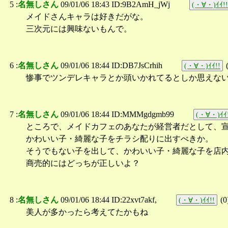
5 :
名無しさん
09/01/06 18:43 ID:9B2AmH_jWj
(・∀・)ｲｲ!!
メイドさんキャラは好きだがな。
三次元には興味ないもんで。
6 :
名無しさん
09/01/06 18:44 ID:DB7JsCrhih
(・∀・)ｲｲ!!
惨事でツンデレキャラとか頭いかれてるとしか思えな
7 :
名無しさん
09/01/06 18:44 ID:MMMgdgmb99
(・∀・)ｲｲ
ところで、メイドカフェのあなたが経営者だとして、
かわいい子・綺麗な子をチラシ配りに出すべきか。
そうでもない子を出して、かわいい子・綺麗な子を店
商売的にはどっちが正しいよ？
8 :
名無しさん
09/01/06 18:44 ID:22xvt7akf,
(
0
(・∀・)ｲｲ!!
美人が多かったら考えてたかもね