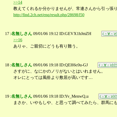
>>14
教えてくれるか分かりませんが、常連さんから引っ張
http://find.2ch.net/enq/result.php/28698/l50
17 :
名無しさん
09/01/06 19:12 ID:GEVX1hJmZH
(・∀・)ｲ
>>16
ありゃ、ご親切にどうも有り難う。
18 :
名無しさん
09/01/06 19:18 ID:QEH6c0u-GJ
(・∀・)ｲｲ!
さすがに、なにかのノリがないとはいれません。
オレにとっては風俗より敷居が高いです…
19 :
名無しさん
09/01/06 19:18 ID:Yv_MenwQ,u
(・∀・)ｲｲ!
まさか、いやもしや、と思って調べてみたら、群馬に