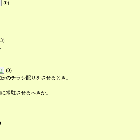
(
0
)
(
3
)
い
(
0
)
!!
宣伝のチラシ配りをさせるとき。
内に常駐させるべきか。
)