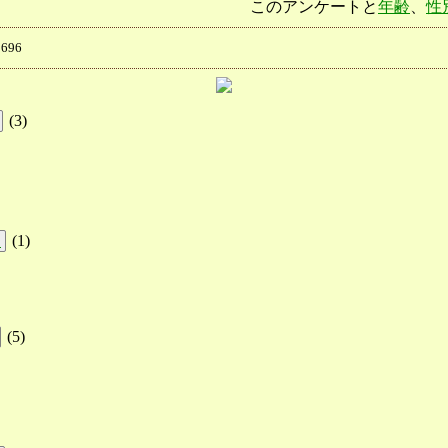
このアンケートと
年齢
、
性
696
(
3
)
(
1
)
!
(
5
)