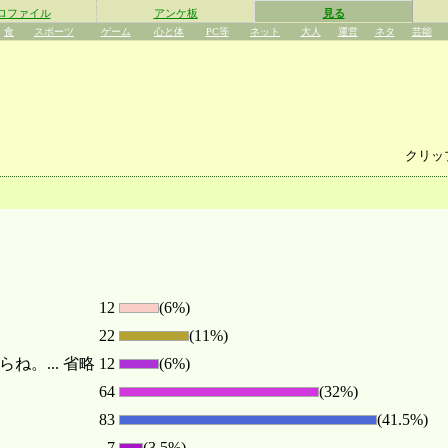
ロファイル
アンケ板
見る
食
スポーツ
ゲーム
心と体
PC等
ネット
大人
運営
ネタ
芸能
クリッ
12
(6%)
22
(11%)
。... 省略
12
(6%)
64
(32%)
83
(41.5%)
7
(3.5%)