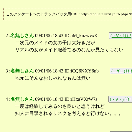
このアンケートへのトラックバック用URL: http://enquete.razil.jp/tb.php/28
2 :
名無しさん
09/01/06 18:43 ID:aM_knzwvxK
(・∀・)ｲｲ!!
二次元のメイドの女の子は大好きだが
リアルの女がメイド服着てるのなんか見たくもない
3 :
名無しさん
09/01/06 18:43 ID:iCQ6NXY6nb
(・∀・)ｲｲ!
地元にそんなおしゃれなもんは無い
4 :
名無しさん
09/01/06 18:43 ID:rHxaVXrW7s
(・∀・)ｲｲ!!
一度は経験してみるのも良いと思うけれど
知人に目撃されるリスクを考えると行けない。。。