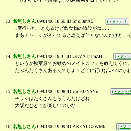
「かわいい子・綺麗な子のみ採用する」が正しい
13 :
名無しさん
09/01/06 18:56 ID:Sf-sJ3mX5.
(・∀・)ｲｲ!!
1度行ったことあるけど飲食物の値段がね……
まあチャージが入ってると思えば仕方ないんだけど、
14 :
名無しさん
09/01/06 19:01 ID:GEVX1hJmZH
(・∀・)ｲ
というか秋葉原でお勧めのメイドカフェを教えてくれ
たぶんたくさんあるんでしょ？どこに行けばいいのか
15 :
名無しさん
09/01/06 19:08 ID:v5de07NSYm
(・∀・)ｲｲ!
チラシはたくさんもらうんだけどね
大阪だとどこが楽しいのかな
16 :
名無しさん
09/01/06 19:09 ID:AREALG2WMh
(・∀・)