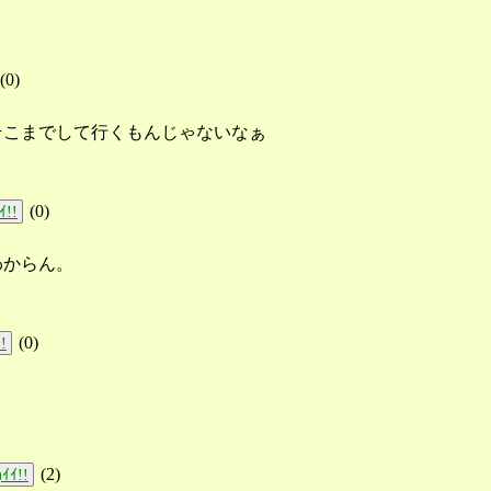
(
0
)
そこまでして行くもんじゃないなぁ
(
0
)
ｲ!!
。
わからん。
(
0
)
!
(
2
)
ｲｲ!!