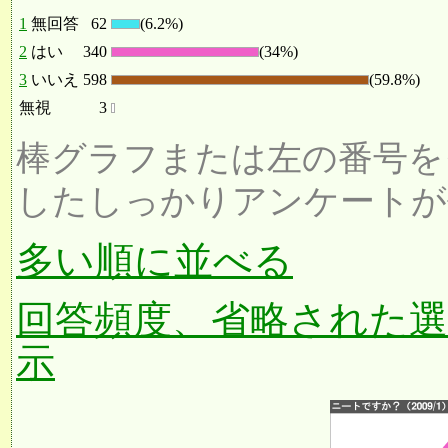
1
無回答
62
(6.2%)
2
はい
340
(34%)
3
いいえ
598
(59.8%)
無視
3
棒グラフまたは左の番号を
したしっかりアンケートが
多い順に並べる
回答頻度、省略された
示