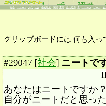
β
トップ
プロファイル
総合
ニュース
文化
社会
会社職業
学問
家電
政治経済
食
スポーツ
ゲーム
心
クリップボードには
何も入っ
#
29047
[
社会
]
ニートですか
I
あなたはニートですか
自分がニートだと思っ