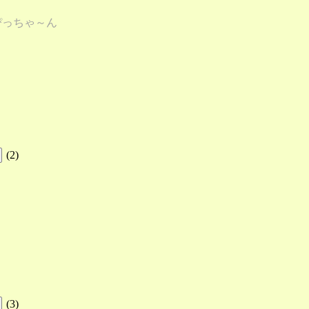
ぴっちゃ～ん
(
2
)
(
3
)