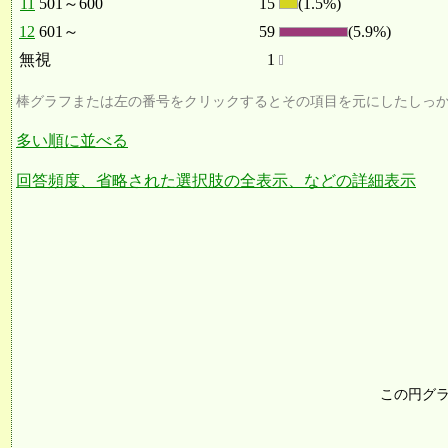
11
501～600
15
(1.5%)
12
601～
59
(5.9%)
無視
1
棒グラフまたは左の番号をクリックするとその項目を元にしたしっ
多い順に並べる
回答頻度、省略された選択肢の全表示、などの詳細表示
この円グ