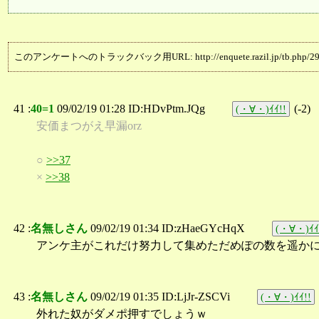
このアンケートへのトラックバック用URL: http://enquete.razil.jp/tb.php/29
41 :
40=1
09/02/19 01:28 ID:HDvPtm.JQg
(
-2
)
(・∀・)ｲｲ!!
安価まつがえ早漏orz
○
>>37
×
>>38
42 :
名無しさん
09/02/19 01:34 ID:zHaeGYcHqX
(・∀・)ｲｲ
アンケ主がこれだけ努力して集めただめぽの数を遥か
43 :
名無しさん
09/02/19 01:35 ID:LjJr-ZSCVi
(・∀・)ｲｲ!!
外れた奴がダメポ押すでしょうｗ