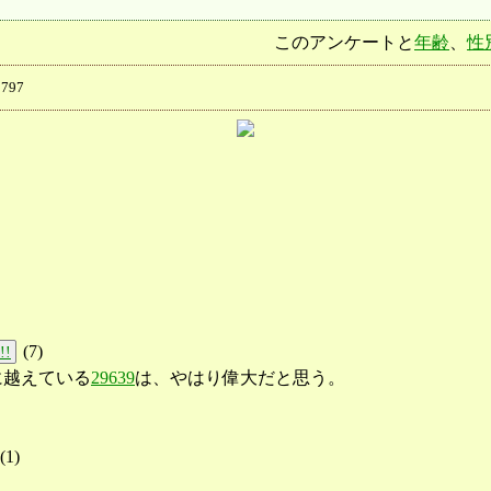
このアンケートと
年齢
、
性
797
(
7
)
!!
に越えている
29639
は、やはり偉大だと思う。
(
1
)