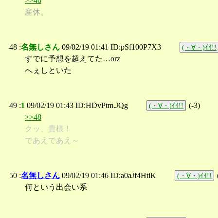
>>46
産休。
48 :
名無しさん
09/02/19 01:41 ID:pSf100P7X3
(・∀・)ｲｲ!!
すでに予想を超えてた…orz
へぇしといた
49 :
1
09/02/19 01:43 ID:HDvPtm.JQg
(
-3
)
(・∀・)ｲｲ!!
>>48
クッ、貴様！
であえであえ～
50 :
名無しさん
09/02/19 01:46 ID:a0aJf4HtiK
(・∀・)ｲｲ!!
何という出会い系