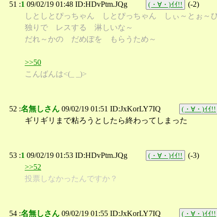
51 :
1
09/02/19 01:48 ID:HDvPtm.JQg
(
-2
)
(・∀・)ｲｲ!!
しとしとぴっちゃん しとぴっちゃん しぃ～とぉ～
独りで レスする 淋しいな～
だれ～かの だめぽを もらうため～
>>50
こんばんは<(_ _)>
52 :
名無しさん
09/02/19 01:51 ID:JxKorLY7IQ
(・∀・)ｲｲ!!
ギリギリまで粘ろうとしたら終わってしまった
53 :
1
09/02/19 01:53 ID:HDvPtm.JQg
(
-3
)
(・∀・)ｲｲ!!
>>52
投票しなかったんですか？
54 :
名無しさん
09/02/19 01:55 ID:JxKorLY7IQ
(・∀・)ｲｲ!!