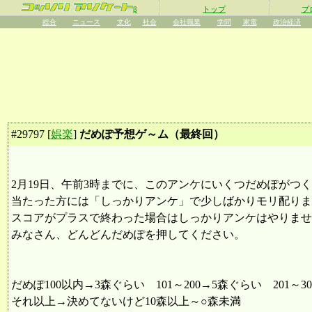
β
トップ
プ
総合
ニュース
文化
社会
会社職業
学問
家電
政治経済
#
29797
[
娯楽
]
だめぽ予想ゲ～ム（最終回）
2月19日、午前3時までに、このアンケにいくつだめぽがつ
当たった方には「しっかりアンケ」で少しばかりモリ配りま
スコアがプラスで終わった場合はしっかりアンケはやりませ
みなさん、どんどんだめぽを押してください。
だめぽ100以内→3森ぐらい 101～200→5森ぐらい 201～3
それ以上→決めてないけど10森以上～○森未満