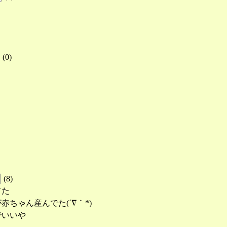
(
0
)
(
8
)
てた
ちゃん産んでた(´∇｀*)
でいいや