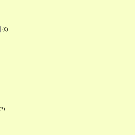
(
6
)
(
3
)