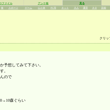
ロファイル
アンケ板
見る
食
スポーツ
ゲーム
心と体
PC等
ネット
大人
運営
ネタ
芸能
クリッ
くか予想してみて下さい。
す。
んので
00→10森ぐらい