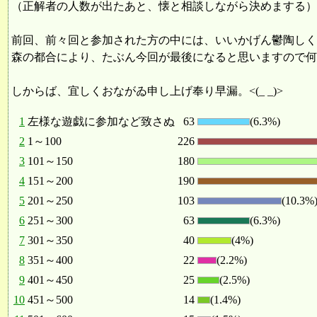
（正解者の人数が出たあと、懐と相談しながら決めまする）
前回、前々回と参加された方の中には、いいかげん鬱陶しく
森の都合により、たぶん今回が最後になると思いますので何
しからば、宜しくおながゐ申し上げ奉り早漏。<(_ _)>
1
左様な遊戯に参加など致さぬ
63
(6.3%)
2
1～100
226
3
101～150
180
4
151～200
190
5
201～250
103
(10.3%
6
251～300
63
(6.3%)
7
301～350
40
(4%)
8
351～400
22
(2.2%)
9
401～450
25
(2.5%)
10
451～500
14
(1.4%)