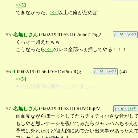
>>53
できなかった。
>>1
以上に俺がだめぽ
55 :
名無しさん
09/02/19 01:55 ID:2mhrTiT5g2
(・∀・)ｲｲ!!
くっそー超えたｗｗ
こうなったら
>>1
のレス全部へぇ押してやる！！１
56 :
1
09/02/19 01:56 ID:HDvPtm.JQg
(
-4
)
(・∀・)ｲｲ!!
>>54
それも勝負師の宿命でございましょう
57 :
名無しさん
09/02/19 01:58 ID:RtJVOhjPVj
(・∀・)ｲｲ!!
画面見ながらぼーっとしてたらチィチィ小さな音がし
もしやと思いケージを覗いてみたらジャンハムちゃんが赤
予想は外れたけど個人的にめでたい出来事があったん