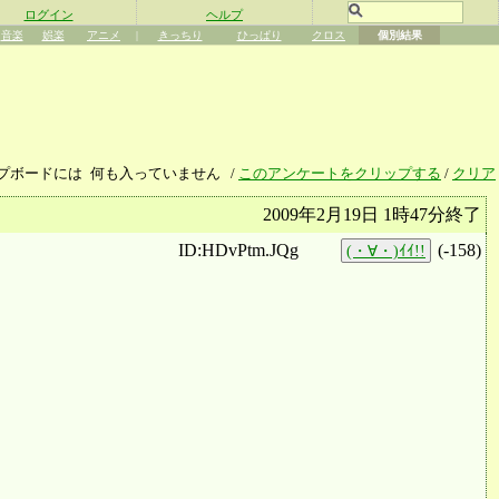
ログイン
ヘルプ
音楽
娯楽
アニメ
|
きっちり
ひっぱり
クロス
個別結果
プボードには
何も入っていません
/
このアンケートをクリップする
/
クリア
2009年2月19日 1時47分終了
ID:HDvPtm.JQg
(
-158
)
(・∀・)ｲｲ!!