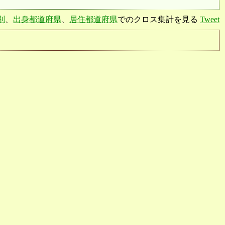
別
、
出身都道府県
、
居住都道府県
でのクロス集計を見る
Tweet