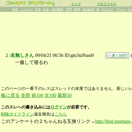
β
トップ
プロファイル
総合
ニュース
文化
社会
会社職業
学問
家電
政治経済
食
スポーツ
ゲーム
心
2 :
名無しさん
09/04/21 06:56 ID:gtu3uiNauH
(・∀・)ｲｲ!!
一服して寝るわ
このページの一番下のレスはスレッドの末尾ではありません。新しい
板に戻る
全部
前100
次100
最新50
このスレへの書き込みには
ログイン
が必要です。
削除ガイドライン
違反報告は
こちら
このアンケートの２ちゃんねる互換リンク→
http://find.moritapo