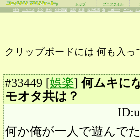
β
トップ
プロファイル
総合
ニュース
文化
社会
会社職業
学問
家電
政治経済
食
スポーツ
ゲーム
心
クリップボードには
何も入っ
#
33449
[
娯楽
]
何ムキに
モオタ共は？
ID:
何か俺が一人で遊んで