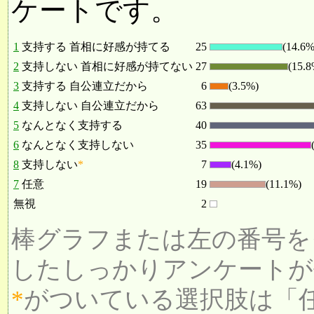
ケートです。
1
支持する 首相に好感が持てる
25
(14.6%
2
支持しない 首相に好感が持てない
27
(15.8
3
支持する 自公連立だから
6
(3.5%)
4
支持しない 自公連立だから
63
5
なんとなく支持する
40
6
なんとなく支持しない
35
8
支持しない
*
7
(4.1%)
7
任意
19
(11.1%)
無視
2
棒グラフまたは左の番号を
したしっかりアンケートが
*
がついている選択肢は「