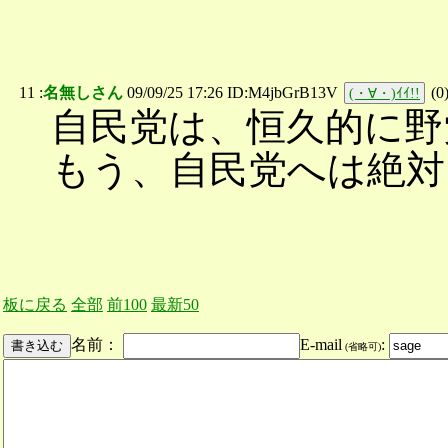
11 :
名無しさん
09/09/25 17:26 ID:M4jbGrB13V
(
0
(・∀・)ｲｲ!!
自民党は、恒久的に野
もう、自民党へは絶対
板に戻る
全部
前100
最新50
名前：
E-mail
:
(省略可)