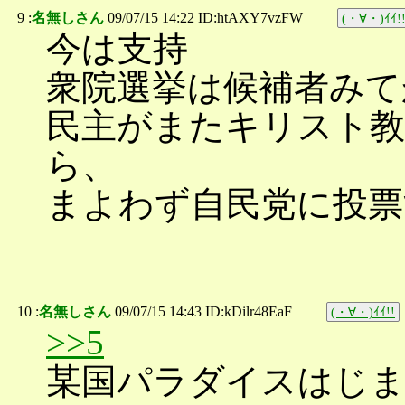
9 :
名無しさん
09/07/15 14:22 ID:htAXY7vzFW
(・∀・)ｲｲ!
今は支持
衆院選挙は候補者みて
民主がまたキリスト教
ら、
まよわず自民党に投票
10 :
名無しさん
09/07/15 14:43 ID:kDilr48EaF
(・∀・)ｲｲ!!
>>5
某国パラダイスはじ