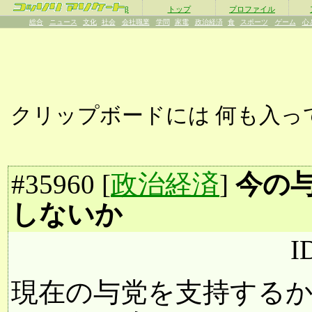
β
トップ
プロファイル
総合
ニュース
文化
社会
会社職業
学問
家電
政治経済
食
スポーツ
ゲーム
心
クリップボードには
何も入っ
#
35960
[
政治経済
]
今の
しないか
I
現在の与党を支持する