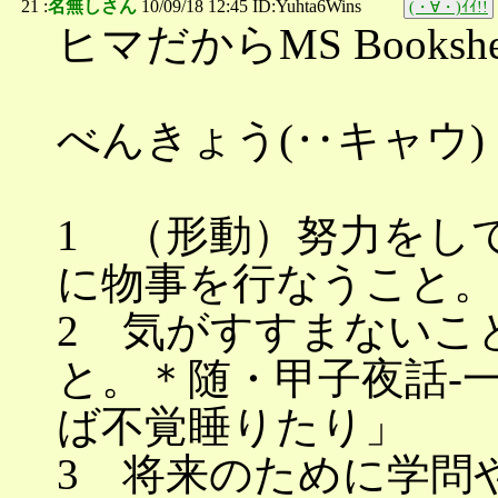
21 :
名無しさん
10/09/18 12:45 ID:Yuhta6Wins
(・∀・)ｲｲ!!
ヒマだからMS Books
べんきょう(‥キャウ)
1 （形動）努力をし
に物事を行なうこと。
2 気がすすまないこ
と。＊随・甲子夜話‐
ば不覚睡りたり」
3 将来のために学問