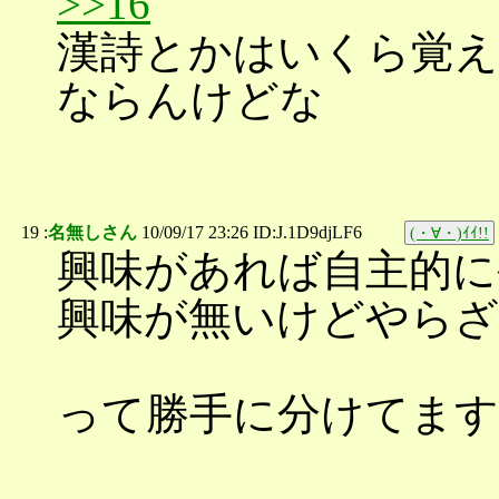
>>16
漢詩とかはいくら覚え
ならんけどな
19 :
名無しさん
10/09/17 23:26 ID:J.1D9djLF6
(・∀・)ｲｲ!!
興味があれば自主的に
興味が無いけどやらざ
って勝手に分けてます