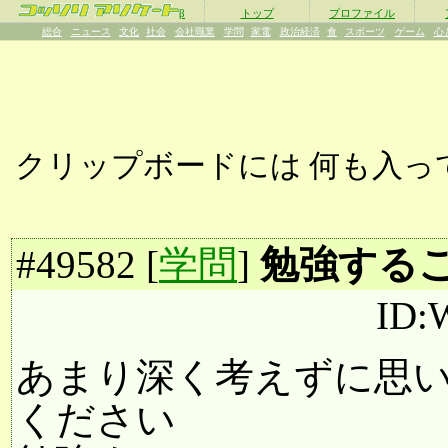
β
トップ
プロファイル
総合
ニュース
文化
社会
会社職業
学問
家電
政治経済
食
スポーツ
ゲーム
心
クリップボードには
何も入っ
#
49582
[
学問
]
勉強する
ID:
あまり深く考えずに思
ください