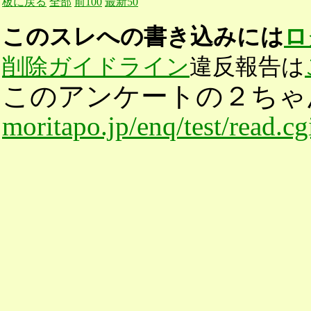
板に戻る
全部
前100
最新50
このスレへの書き込みには
ロ
削除ガイドライン
違反報告は
このアンケートの２ちゃ
moritapo.jp/enq/test/read.c