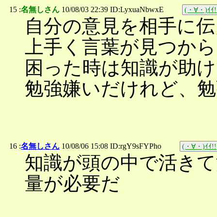
15 :
名無しさん
10/08/03 22:39 ID:LyxuaNbwxE
(・∀・)ｲｲ!
自分の意見を相手に伝
上手く言葉が見つから
困った時は知識が助け
勉強嫌いだけれど、勉
16 :
名無しさん
10/08/06 15:08 ID:rgY9sFYPho
(・∀・)ｲｲ!!
知識が頭の中で活きて
量が必要だ