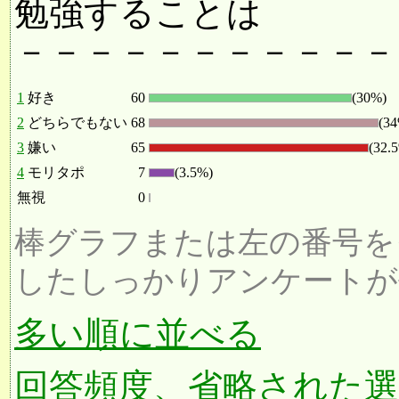
勉強することは
－－－－－－－－－－－
1
好き
60
(30%)
2
どちらでもない
68
(3
3
嫌い
65
(32.
4
モリタポ
7
(3.5%)
無視
0
棒グラフまたは左の番号を
したしっかりアンケートが
多い順に並べる
回答頻度、省略された