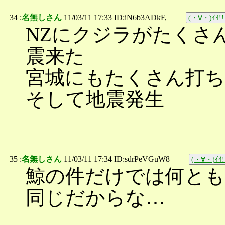
34 :
名無しさん
11/03/11 17:33 ID:iN6b3ADkF,
(・∀・)ｲｲ!!
NZにクジラがたくさ
震来た
宮城にもたくさん打
そして地震発生
35 :
名無しさん
11/03/11 17:34 ID:sdrPeVGuW8
(・∀・)ｲｲ!
鯨の件だけでは何とも
同じだからな…