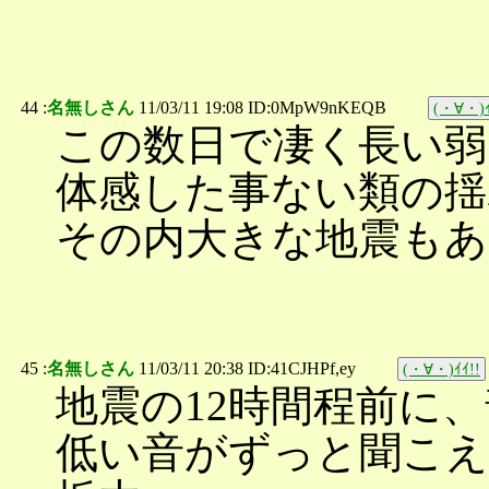
44 :
名無しさん
11/03/11 19:08 ID:0MpW9nKEQB
(・∀・)ｲ
この数日で凄く長い弱
体感した事ない類の
その内大きな地震も
45 :
名無しさん
11/03/11 20:38 ID:41CJHPf,ey
(・∀・)ｲｲ!!
地震の12時間程前に
低い音がずっと聞こえ