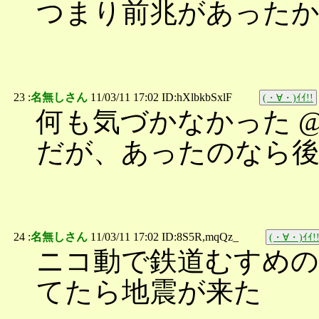
つまり前兆があった
23 :
名無しさん
11/03/11 17:02 ID:hXlbkbSxlF
(・∀・)ｲｲ!!
何も気づかなかった 
だが、あったのなら
24 :
名無しさん
11/03/11 17:02 ID:8S5R,mqQz_
(・∀・)ｲｲ!
ニコ動で鉄道むすめの
てたら地震が来た