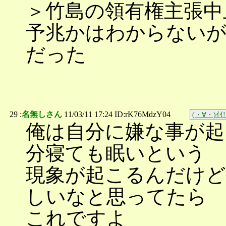
＞竹島の領有権主張中
予兆かはわからない
だった
29 :
名無しさん
11/03/11 17:24 ID:rK76MdzY04
(・∀・)ｲｲ!
俺は自分に嫌な事が起
分寝ても眠いという
現象が起こるんだけど
しいなと思ってたら
これですよ