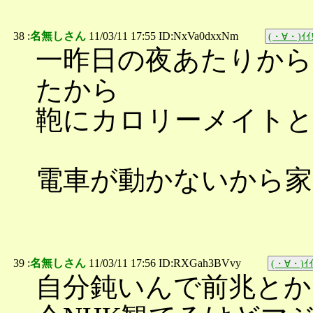
38 :
名無しさん
11/03/11 17:55 ID:NxVa0dxxNm
(・∀・)ｲｲ!
一昨日の夜あたりか
たから
鞄にカロリーメイト
電車が動かないから家
39 :
名無しさん
11/03/11 17:56 ID:RXGah3BVvy
(・∀・)ｲｲ
自分鈍いんで前兆とか