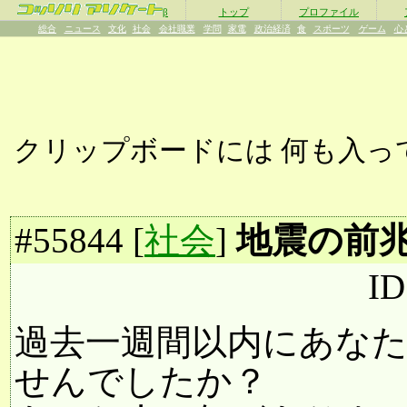
β
トップ
プロファイル
総合
ニュース
文化
社会
会社職業
学問
家電
政治経済
食
スポーツ
ゲーム
心
クリップボードには
何も入っ
#
55844
[
社会
]
地震の前
ID
過去一週間以内にあな
せんでしたか？