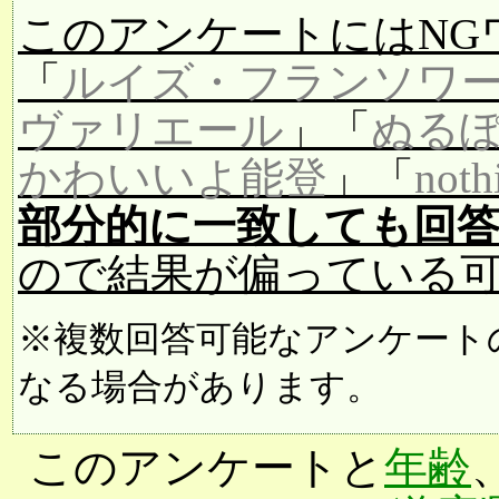
このアンケートにはNG
「
ルイズ・フランソワ
ヴァリエール
」「
ぬる
かわいいよ能登
」「
noth
部分的に一致しても回
ので結果が偏っている
※複数回答可能なアンケート
なる場合があります。
このアンケートと
年齢