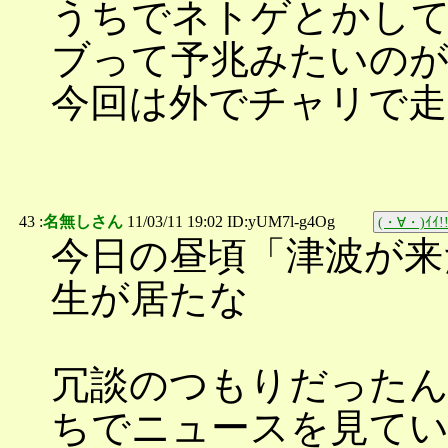
うちでネトゲとかし
ブって予兆みたいの
今回は外でチャリで
43 :
名無しさん
11/03/11 19:02 ID:yUM7l-g4Og
(・∀・)ｲｲ!
今日の昼頃「津波が来
生が居たな
冗談のつもりだったん
ちでニュースを見て