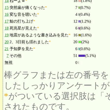
14
ねーよｗ
*
18
(1.8%)
15
突然歯が痛くなった
*
7
(0.7%)
16
変な音を聴いた
*
4
(0.4%)
17
鯨の打ち上げ
*
12
(1.2%)
18
死兆星が見えた
*
6
(0.6%)
19
地震があるような書き込みを見た
*
16
(1.6%)
20
2、3日前も揺れました
*
20
(2%)
21
予知夢を見た
*
6
(0.6%)
7
その他
51
(5.1%)
無視
0
棒グラフまたは左の番号を
したしっかりアンケートが
*
がついている選択肢は「
されたものです。