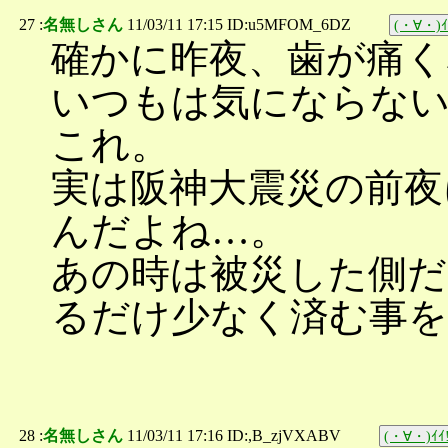
27 :
名無しさん
11/03/11 17:15 ID:u5MFOM_6DZ
(・∀・)ｲ
確かに昨夜、歯が痛く
いつもは気にならな
これ。
実は阪神大震災の前夜
んだよね…。
あの時は被災した側だ
るだけ少なく済む事を
28 :
名無しさん
11/03/11 17:16 ID:,B_zjVXABV
(・∀・)ｲｲ!