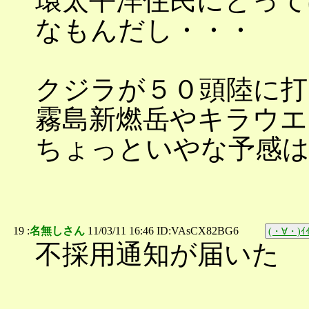
環太平洋住民にとって
なもんだし・・・
クジラが５０頭陸に打
霧島新燃岳やキラウエ
ちょっといやな予感
19 :
名無しさん
11/03/11 16:46 ID:VAsCX82BG6
(・∀・)ｲｲ
不採用通知が届いた