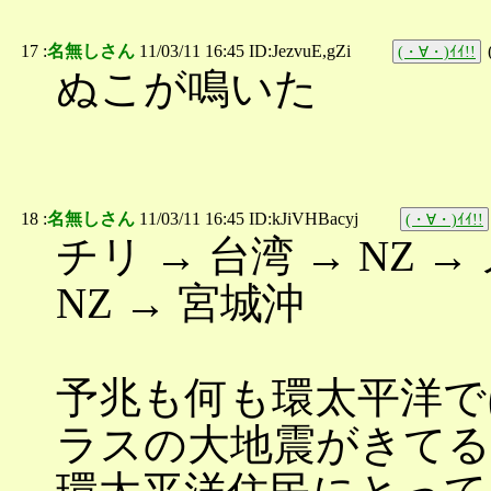
17 :
名無しさん
11/03/11 16:45 ID:JezvuE,gZi
(・∀・)ｲｲ!!
ぬこが鳴いた
18 :
名無しさん
11/03/11 16:45 ID:kJiVHBacyj
(・∀・)ｲｲ!!
チリ → 台湾 → NZ 
NZ → 宮城沖
予兆も何も環太平洋で
ラスの大地震がきてる