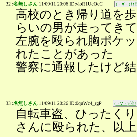
32 :
名無しさん
11/09/11 20:06 ID:vloR1UeQcC
(・∀・)ｲｲ!
高校のとき帰り道を歩
らいの男が走ってき
左腕を殴られ胸ポケ
れたことがあった
警察に通報したけど結
33 :
名無しさん
11/09/11 20:26 ID:0quWc4_rgP
(・∀・)ｲｲ!!
自転車盗、ひったくり
さんに殴られた、以上