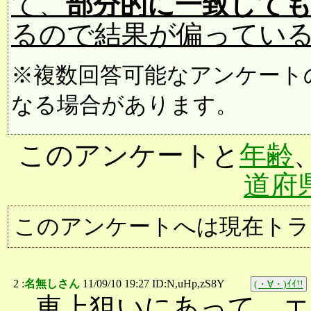
て、
部分的に一致して
るので結果が偏ってい
※複数回答可能なアンケート
なる場合があります。
このアンケートと
年齢
道府
このアンケートへは現在トラ
2 :
名無しさん
11/09/10 19:27 ID:N,uHp,zS8Y
(・∀・)ｲｲ!!
車上狙いにあって、エ