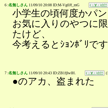
6 :
名無しさん
11/09/10 20:08 ID:M-Vg0Jf_mG
(・∀・)ｲｲ!!
小学生の頃何度かパン
お気に入りのやつに限っ
たけど、
今考えるとｼｮﾝﾎﾞﾘ
7 :
名無しさん
11/09/10 20:43 ID:ZB1fjlwlH.
(
(・∀・)ｲｲ!!
●のアカ、盗まれた