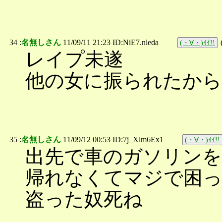
34 :
名無しさん
11/09/11 21:23 ID:NiE7.nleda
(・∀・)ｲｲ!!
レイプ未遂
他の女に振られたか
35 :
名無しさん
11/09/12 00:53 ID:7j_Xlm6Ex1
(・∀・)ｲｲ!!
出先で車のガソリン
帰れなくてマジで困
盗った奴死ね