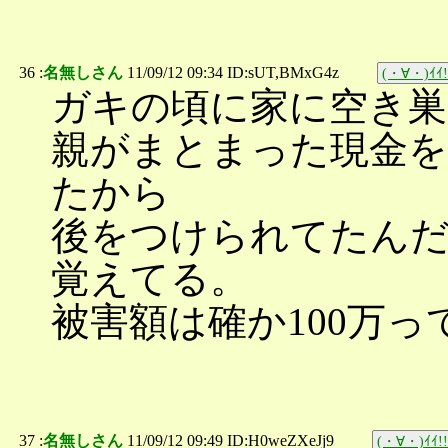
36 :
名無しさん
11/09/12 09:34 ID:sUT,BMxG4z
(・∀・)ｲｲ!
ガキの頃に家に空き
親がまとまった現金を
たから
後をつけられてたん
覚えてる。
被害額は確か100万っ
37 :
名無しさん
11/09/12 09:49 ID:H0weZXeJj9
(・∀・)ｲｲ!!