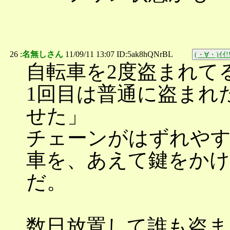
26 :
名無しさん
11/09/11 13:07 ID:5ak8hQNrBL
(・∀・)ｲｲ!
自転車を2度盗まれて
1回目は普通に盗まれ
せた」
チェーンがはずれや
車を、あえて鍵をかけ
だ。
数日放置して誰も盗ま