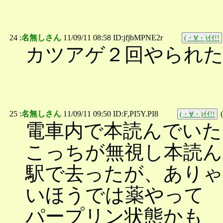
24 :
名無しさん
11/09/11 08:58 ID:jfjbMPNE2r
(・∀・)ｲｲ!!
カツアゲ２回やられ
25 :
名無しさん
11/09/11 09:50 ID:F,PI5Y.PI8
(
(・∀・)ｲｲ!!
電車内で本読んでいた
こっちが無視し本読ん
駅で去ったが、ありゃ
いほうでは薬やって
パープリン状態かも