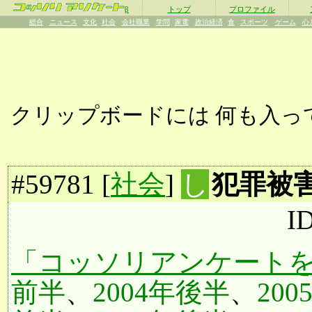
β
トップ
プロファイル
総合
ニュース
文化
社会
会社職業
学問
家電
政治経済
食
スポーツ
ゲーム
心
クリップボードには
何も入っ
#
59781
[
社会
]
し
犯罪被
I
「コッソリアンケートを
前半
、
2004年後半
、
20