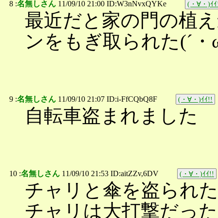
8 :
名無しさん
11/09/10 21:00 ID:W3nNvxQYKe
(・∀・)ｲｲ
最近だと家の門の植え
ンをもぎ取られた(´・
9 :
名無しさん
11/09/10 21:07 ID:i-FfCQbQ8F
(・∀・)ｲｲ!!
自転車盗まれました
10 :
名無しさん
11/09/10 21:53 ID:aitZZv,6DV
(・∀・)ｲｲ!!
チャリと傘を盗られ
チャリは大打撃だった