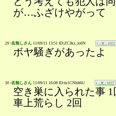
どう考えても犯人は同
が…ふざけやがって
29 :
名無しさん
11/09/11 13:51 ID:ZCJkx_to0N
(・∀・)ｲｲ!!
ボヤ騒ぎがあったよ
30 :
名無しさん
11/09/11 16:08 ID:tu1CNhIt6U
(・∀・)ｲｲ!!
空き巣に入られた事 1
車上荒らし 2回