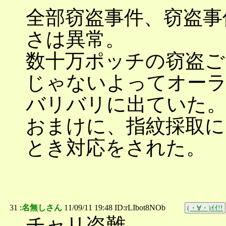
全部窃盗事件、窃盗事
さは異常。
数十万ポッチの窃盗ご
じゃないよってオー
バリバリに出ていた
おまけに、指紋採取に
とき対応をされた。
31 :
名無しさん
11/09/11 19:48 ID:rLIbot8NOb
(・∀・)ｲｲ!!
チャリ盗難。