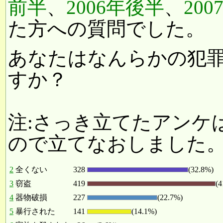
前半
、
2006年後半
、
20
た方への質問でした。
あなたはなんらかの犯
すか？
注:さっき立てたアンケ
ので立てなおしました
2
全くない
328
(32.8%)
3
窃盗
419
(4
4
器物破損
227
(22.7%)
5
暴行された
141
(14.1%)