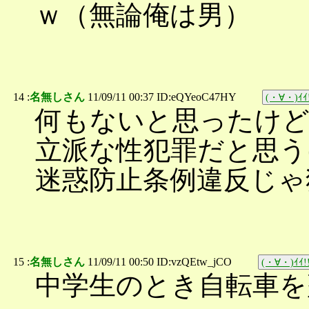
ｗ（無論俺は男）
14 :
名無しさん
11/09/11 00:37 ID:eQYeoC47HY
(・∀・)ｲｲ
何もないと思ったけ
立派な性犯罪だと思う
迷惑防止条例違反じゃ
15 :
名無しさん
11/09/11 00:50 ID:vzQEtw_jCO
(・∀・)ｲｲ!
中学生のとき自転車を