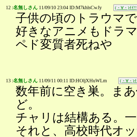
12 :
名無しさん
11/09/10 23:04 ID:M7khlsCwJy
(・∀・)ｲｲ!!
子供の頃のトラウマで
好きなアニメもドラ
ペド変質者死ねや
13 :
名無しさん
11/09/11 00:11 ID:HOljXHuWLm
(・∀・)ｲｲ
数年前に空き巣。まあ
ど。
チャリは結構ある。一
それと、高校時代オッ