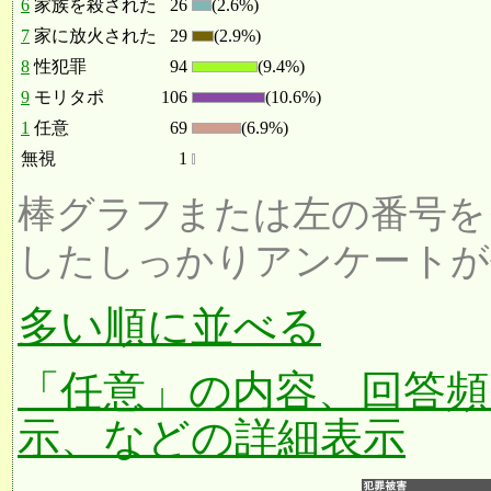
6
家族を殺された
26
(2.6%)
7
家に放火された
29
(2.9%)
8
性犯罪
94
(9.4%)
9
モリタポ
106
(10.6%)
1
任意
69
(6.9%)
無視
1
棒グラフまたは左の番号を
したしっかりアンケートが
多い順に並べる
「任意」の内容、回答頻
示、などの詳細表示