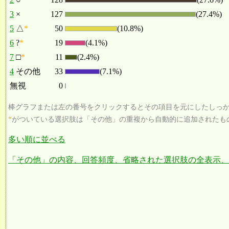
3
×
127
(27.4%)
5
△
*
50
(10.8%)
6
?
*
19
(4.1%)
7
□
*
11
(2.4%)
4
その他
33
(7.1%)
無視
0
棒グラフまたは左の番号をクリックするとその項目を元にしたしっ
*
がついている選択肢は「その他」の重複から自動的に追加されたも
多い順に並べる
「その他」の内容、回答頻度、省略された選択肢の全表示、