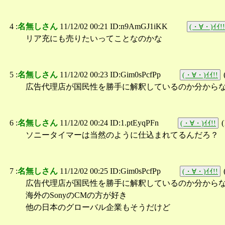
4 :
名無しさん
11/12/02 00:21 ID:n9AmGJ1iKK
(・∀・)ｲｲ!!
リア充にも売りたいってことなのかな
5 :
名無しさん
11/12/02 00:23 ID:Gim0sPcfPp
(・∀・)ｲｲ!!
広告代理店が国民性を勝手に解釈しているのか分からない
6 :
名無しさん
11/12/02 00:24 ID:1.ptEyqPFn
(
(・∀・)ｲｲ!!
ソニータイマーは当然のように仕込まれてるんだろ？
7 :
名無しさん
11/12/02 00:25 ID:Gim0sPcfPp
(・∀・)ｲｲ!!
広告代理店が国民性を勝手に解釈しているのか分から
海外のSonyのCMの方が好き
他の日本のグローバル企業もそうだけど