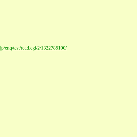
.jp/enq/test/read.cgi/2/1322785100/