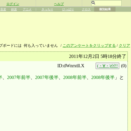
ログイン
ヘルプ
音楽
娯楽
アニメ
|
きっちり
ひっぱり
クロス
個別結果
プボードには
何も入っていません
/
このアンケートをクリップする
/
クリア
2011年12月2日 5時18分終了
ID:dWnrxtll.X
(
0
)
(・∀・)ｲｲ!!
半
、
2007年前半
、
2007年後半
、
2008年前半
、
2008年後半
」と