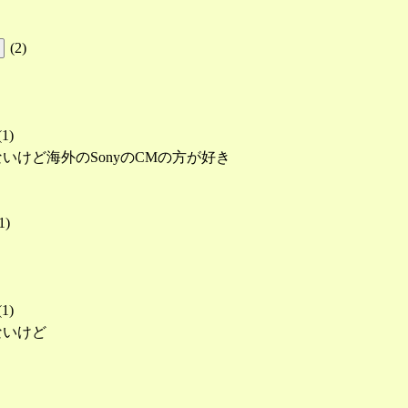
(
2
)
(
1
)
けど海外のSonyのCMの方が好き
1
)
(
1
)
ないけど