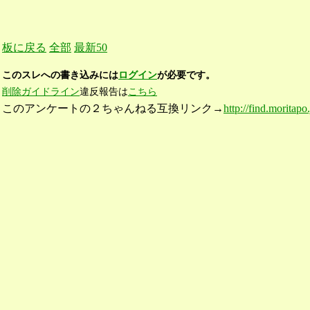
板に戻る
全部
最新50
このスレへの書き込みには
ログイン
が必要です。
削除ガイドライン
違反報告は
こちら
このアンケートの２ちゃんねる互換リンク→
http://find.moritapo