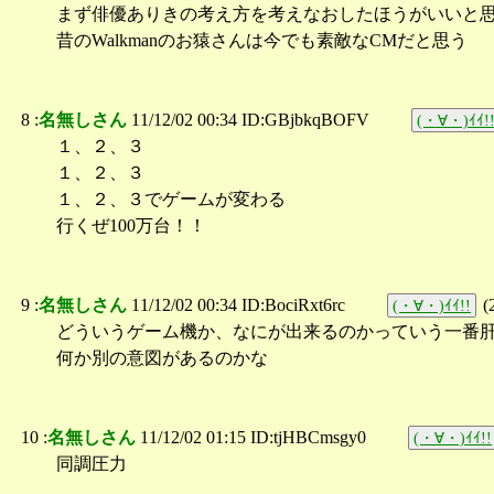
まず俳優ありきの考え方を考えなおしたほうがいいと
昔のWalkmanのお猿さんは今でも素敵なCMだと思う
8 :
名無しさん
11/12/02 00:34 ID:GBjbkqBOFV
(・∀・)ｲｲ!
１、２、３
１、２、３
１、２、３でゲームが変わる
行くぜ100万台！！
9 :
名無しさん
11/12/02 00:34 ID:BociRxt6rc
(
(・∀・)ｲｲ!!
どういうゲーム機か、なにが出来るのかっていう一番肝
何か別の意図があるのかな
10 :
名無しさん
11/12/02 01:15 ID:tjHBCmsgy0
(・∀・)ｲｲ!!
同調圧力