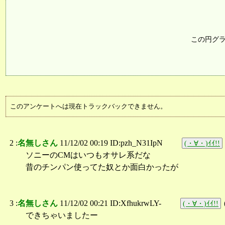
この円グ
このアンケートへは現在トラックバックできません。
2 :
名無しさん
11/12/02 00:19 ID:pzh_N31IpN
(・∀・)ｲｲ!!
ソニーのCMはいつもオサレ系だな
昔のチンパン使ってた奴とか面白かったが
3 :
名無しさん
11/12/02 00:21 ID:XfhukrwLY-
(・∀・)ｲｲ!!
できちゃいましたー