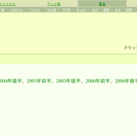
ロファイル
アンケ板
見る
食
スポーツ
ゲーム
心と体
PC等
ネット
大人
運営
ネタ
芸能
クリッ
2004年後半
、
2005年前半
、
2005年後半
、
2006年前半
、
2006年後