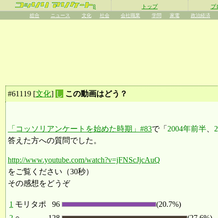
β
トップ
プ
総合
ニュース
文化
社会
会社職業
学問
家電
政治経済
#
61119
[
文化
]
し
この動画はどう？
「コッソリアンケートを始めた時期」#83
で「
2004年前半
、
答えた方への質問でした。
http://www.youtube.com/watch?v=jFNScJjcAuQ
をご覧ください（30秒）
その感想をどうぞ
1
モリタポ
96
(20.7%)
2
○
128
(27.6%)