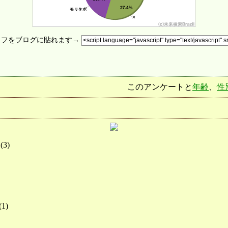
ラフをブログに貼れます→
このアンケートと
年齢
、
性
(
3
)
(
1
)