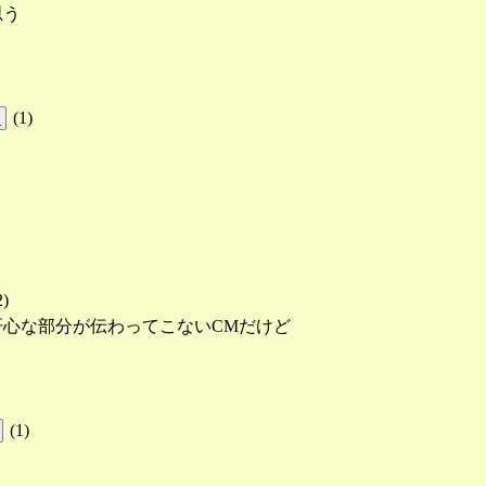
思う
(
1
)
!
2
)
心な部分が伝わってこないCMだけど
(
1
)