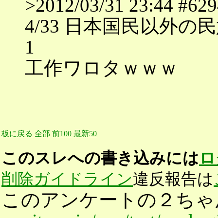
>2012/03/31 23:4
4/33 日本国民以外の
1
工作ワロタｗｗｗ
板に戻る
全部
前100
最新50
このスレへの書き込みには
ロ
削除ガイドライン
違反報告は
このアンケートの２ちゃ