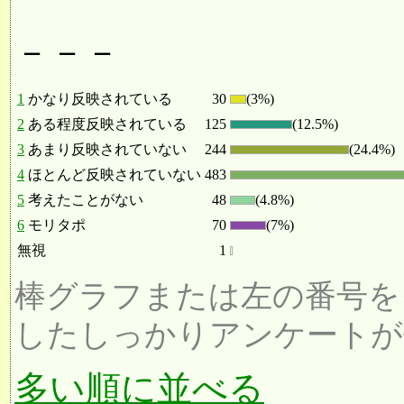
－－－
1
かなり反映されている
30
(3%)
2
ある程度反映されている
125
(12.5%)
3
あまり反映されていない
244
(24.4%)
4
ほとんど反映されていない
483
5
考えたことがない
48
(4.8%)
6
モリタポ
70
(7%)
無視
1
棒グラフまたは左の番号を
したしっかりアンケートが
多い順に並べる