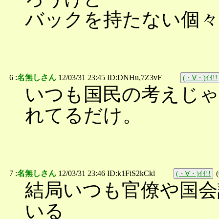
バックを持たない個
6 :
名無しさん
12/03/31 23:45 ID:DNHu,7Z3vF
(・∀・)ｲｲ!!
いつも国民の考えじゃ
れてるだけ。
7 :
名無しさん
12/03/31 23:46 ID:k1FiS2kCkl
(
(・∀・)ｲｲ!!
結局いつも官僚や国会
いる