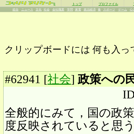
β
トップ
プロファイル
総合
ニュース
文化
社会
会社職業
学問
家電
政治経済
食
スポーツ
ゲーム
心
クリップボードには
何も入っ
#
62941
[
社会
]
政策への
ID
全般的にみて，国の政
度反映されていると思