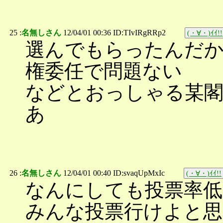
25 :
名無しさん
12/04/01 00:36 ID:TIvIRgRRp2
(・∀・)ｲｲ!!
選んでもらったんだ
権委任で問題ない
などとおっしゃる某
あ
26 :
名無しさん
12/04/01 00:40 ID:svaqUpMxIc
(・∀・)ｲｲ!!
なんにしても投票率低
みんな投票行けよと思