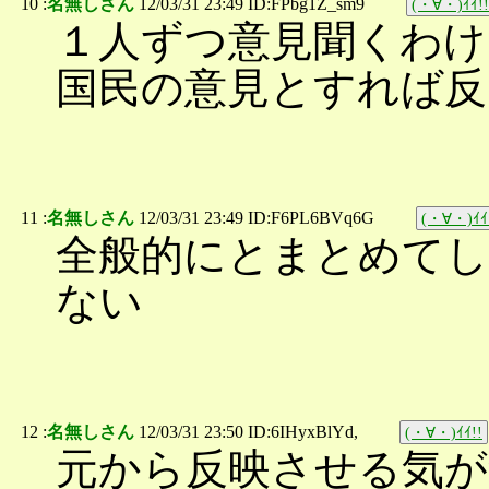
10 :
名無しさん
12/03/31 23:49 ID:FPbg1Z_sm9
(・∀・)ｲｲ!!
１人ずつ意見聞くわけ
国民の意見とすれば反
11 :
名無しさん
12/03/31 23:49 ID:F6PL6BVq6G
(・∀・)ｲｲ
全般的にとまとめて
ない
12 :
名無しさん
12/03/31 23:50 ID:6IHyxBlYd,
(・∀・)ｲｲ!!
元から反映させる気が