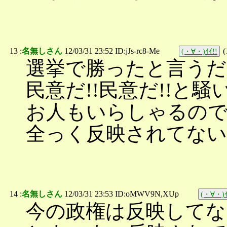
13 :
名無しさん
12/03/31 23:52 ID:jJs-rc8-Me
(
(・∀・)ｲｲ!!
選挙で勝ったと言うだ
民意だ!!民意だ!!と騒
お人もいらしゃるの
全っく反映されてない
14 :
名無しさん
12/03/31 23:53 ID:oMWV9N,XUp
(・∀・)ｲ
今の政権は反映してな