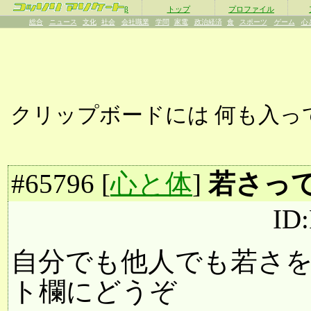
β
トップ
プロファイル
総合
ニュース
文化
社会
会社職業
学問
家電
政治経済
食
スポーツ
ゲーム
心
クリップボードには
何も入っ
#
65796
[
心と体
]
若さっ
ID
自分でも他人でも若さ
ト欄にどうぞ