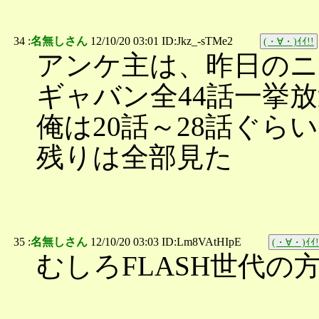
34 :
名無しさん
12/10/20 03:01 ID:Jkz_-sTMe2
(・∀・)ｲｲ!!
アンケ主は、昨日のニ
ギャバン全44話一挙
俺は20話～28話ぐら
残りは全部見た
35 :
名無しさん
12/10/20 03:03 ID:Lm8VAtHIpE
(・∀・)ｲｲ!
むしろFLASH世代の