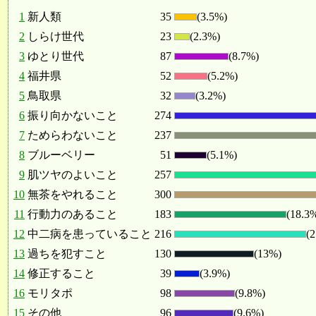
1
新人類
35
(3.5%)
2
しらけ世代
23
(2.3%)
3
ゆとり世代
87
(8.7%)
4
福井県
52
(5.2%)
5
鳥取県
32
(3.2%)
6
振り向かないこと
274
7
ためらわないこと
237
8
ブルーベリー
51
(5.1%)
9
肌ツヤのよいこと
257
10
無茶をやれること
300
11
行動力のあること
183
(18.3
12
中二病を患っていること
216
(
13
過ちを犯すこと
130
(13%)
14
修正すること
39
(3.9%)
16
モリタポ
98
(9.8%)
15
その他
96
(9.6%)