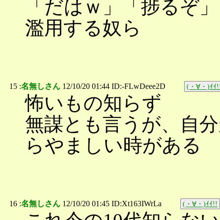
「だはｗ」「捗るぞ」
濫用する奴ら
15 :
名無しさん
12/10/20 01:44 ID:-FLwDeee2D
(・∀・)ｲｲ!
怖いもの知らず
無謀とも言うが、自分
らやましい時がある
16 :
名無しさん
12/10/20 01:45 ID:Xt163IWrLa
(・∀・)ｲｲ!!