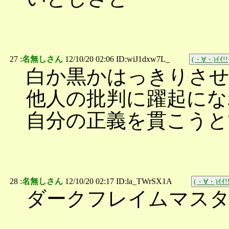
27 :
名無しさん
12/10/20 02:06 ID:wiJ1dxw7L_
(・∀・)ｲｲ!!
白か黒かはっきりさ
他人の批判に躍起にな
自分の正義を貫こうと
28 :
名無しさん
12/10/20 02:17 ID:la_TWrSX1A
(・∀・)ｲｲ!
ダークフレイムマス