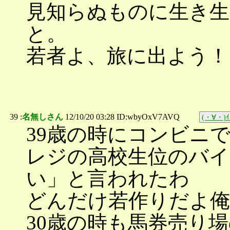
見知らぬものに生き生
と。
若者よ、旅に出よう！
39 :
名無しさん
12/10/20 03:28 ID:wbyOxV7AVQ
(・∀・)ｲ
39歳の時にコンビニ
レジの高校生位のバイ
い」と言われたわ
どんだけ若作りだよ俺
30歳の時も馬券売り