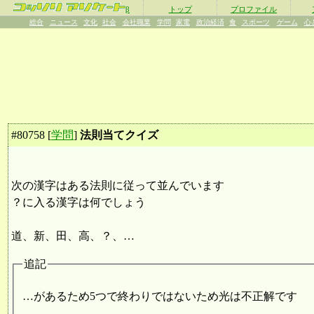
β
トップ
プロファイル
総合
ニュース
文化
社会
会社職業
学問
家電
政治経済
食
スポーツ
ゲーム
心
#
80758
[
学問
]
法則当てクイズ
次の漢字はある法則に従って並んでいます
？に入る漢字は何でしょう
道、新、田、高、？、…
追記
…があるため5つで終わりではないため光は不正解です