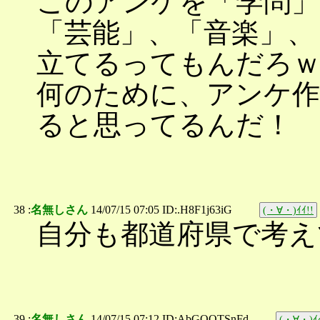
このアンケを「学問」
「芸能」、「音楽」、
立てるってもんだろ
何のために、アンケ作
ると思ってるんだ！
38 :
名無しさん
14/07/15 07:05 ID:.H8F1j63iG
(・∀・)ｲｲ!!
自分も都道府県で考え
39 :
名無しさん
14/07/15 07:12 ID:AbGOOTSnFd
(・∀・)ｲｲ