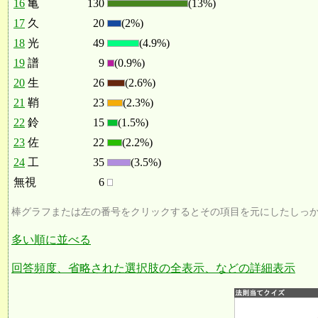
16
亀
130
(13%)
17
久
20
(2%)
18
光
49
(4.9%)
19
譜
9
(0.9%)
20
生
26
(2.6%)
21
鞘
23
(2.3%)
22
鈴
15
(1.5%)
23
佐
22
(2.2%)
24
工
35
(3.5%)
無視
6
棒グラフまたは左の番号をクリックするとその項目を元にしたしっ
多い順に並べる
回答頻度、省略された選択肢の全表示、などの詳細表示