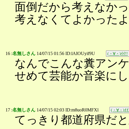
面倒だから考えなかっ
考えなくてよかった
16 :
名無しさん
14/07/15 01:56 ID:lAIOUyif9U
(・∀・)ｲｲ!!
なんでこんな糞アン
せめて芸能か音楽にし
17 :
名無しさん
14/07/15 02:03 ID:m8uoR0MFXl
(・∀・)ｲｲ
てっきり都道府県だ