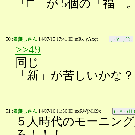
「□」が 5個の「福」
50 :
名無しさん
14/07/15 17:41 ID:mR-,,yAxqt
(・∀・)ｲｲ!!
>>49
同じ
「新」が苦しいかな？
51 :
名無しさん
14/07/16 11:56 ID:nxRWjMl69x
(・∀・)ｲｲ!
５人時代のモーニング
ろ！！！