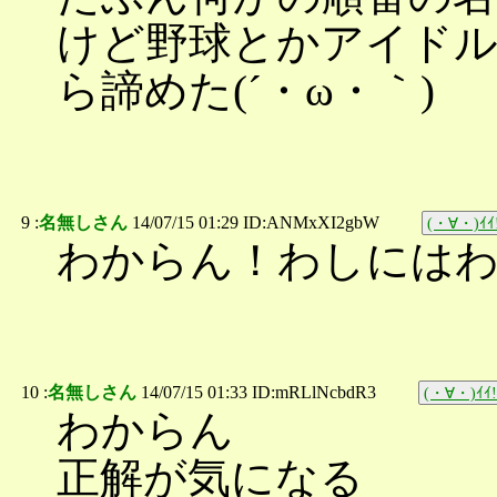
けど野球とかアイド
ら諦めた(´・ω・｀)
9 :
名無しさん
14/07/15 01:29 ID:ANMxXI2gbW
(・∀・)ｲｲ
わからん！わしには
10 :
名無しさん
14/07/15 01:33 ID:mRLlNcbdR3
(・∀・)ｲｲ!
わからん
正解が気になる