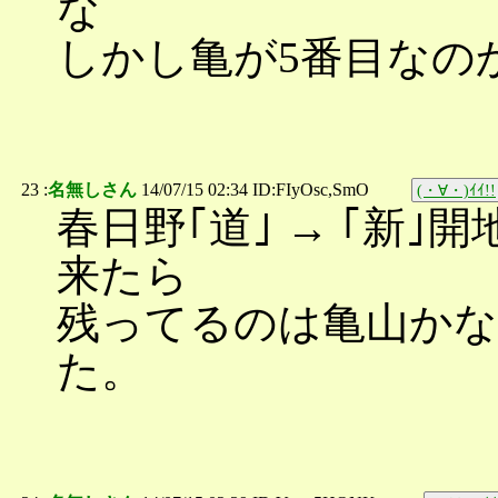
な
しかし亀が5番目なの
23 :
名無しさん
14/07/15 02:34 ID:FIyOsc,SmO
(・∀・)ｲｲ!!
春日野｢道｣ → ｢新｣開地
来たら
残ってるのは亀山かな
た。