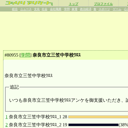
β
トップ
プロファイル
総合
ニュース
文化
社会
会社職業
学問
家電
政治経済
食
スポーツ
ゲーム
心
#
80955
[
学問
]
奈良市立三笠中学校ﾜﾛｽ
奈良市立三笠中学校ﾜﾛｽ
追記
いつも奈良市立三笠中学校ﾜﾛｽアンケを御支援いただき、
1
奈良市立三笠中学校ﾜﾛｽ_1
28
2
奈良市立三笠中学校ﾜﾛｽ_2
19
(38%