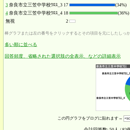
3
奈良市立三笠中学校ﾜﾛｽ_3
17
(34%)
4
奈良市立三笠中学校ﾜﾛｽ_4
18
(36%)
無視
2
棒グラフまたは左の番号をクリックするとその項目を元にしたしっ
多い順に並べる
回答頻度、省略された選択肢の全表示、などの詳細表示
この円グラフをブログに貼れます→
合計回答数: 50人 / 82