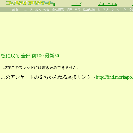
β
トップ
プロファイル
総合
ニュース
文化
社会
会社職業
学問
家電
政治経済
食
スポーツ
ゲーム
心
板に戻る
全部
前100
最新50
現在このスレッドには書き込みできません。
このアンケートの２ちゃんねる互換リンク→
http://find.moritapo