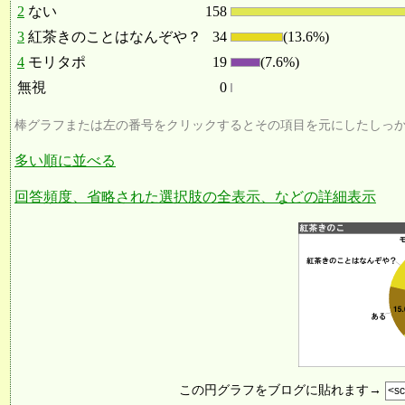
2
ない
158
3
紅茶きのことはなんぞや？
34
(13.6%)
4
モリタポ
19
(7.6%)
無視
0
棒グラフまたは左の番号をクリックするとその項目を元にしたしっ
多い順に並べる
回答頻度、省略された選択肢の全表示、などの詳細表示
この円グラフをブログに貼れます→