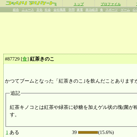
β
トップ
プロファイル
総合
ニュース
文化
社会
会社職業
学問
家電
政治経済
食
スポーツ
ゲーム
心
#
87729
[
食
]
紅茶きのこ
かつてブームとなった「紅茶きのこ｣を飲んだことあります
追記
紅茶キノコとは紅茶や緑茶に砂糖を加えゲル状の塊(菌が
す。
1
ある
39
(15.6%)