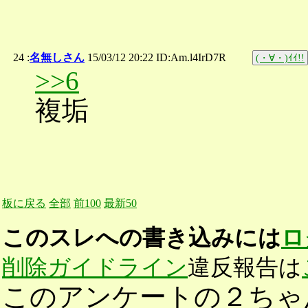
24 :
名無しさん
15/03/12 20:22 ID:Am.l4IrD7R
(・∀・)ｲｲ!!
>>6
複垢
板に戻る
全部
前100
最新50
このスレへの書き込みには
ロ
削除ガイドライン
違反報告は
このアンケートの２ちゃ