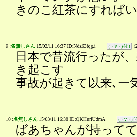
きのこ紅茶にすれば
9 :
名無しさん
15/03/11 16:37 ID:Ndz63fqg.i
(
(・∀・)ｲｲ!!
日本で昔流行ったが、
き起こす
事故が起きて以来､一
10 :
名無しさん
15/03/11 16:38 ID:QKHurlUdmA
(・∀・)ｲｲ
ばあちゃんが持って