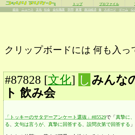
β
トップ
プロファイル
総合
ニュース
文化
社会
会社職業
学問
家電
政治経済
食
スポーツ
ゲーム
心
クリップボードには
何も入っ
#
87828
[
文化
]
し
みんな
ト 飲み会
「トッキーのサタデーアンケート選抜」#85529
で「
真摯に、
る
、
文句は言うが、真摯に回答する
、
設問次第で回答する
」