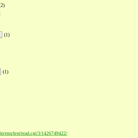
(
2
)
た
(
1
)
!
(
1
)
.jp/enq/test/read.cgi/3/1426749422/