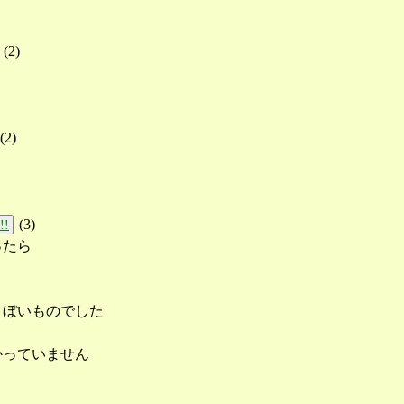
(
2
)
(
2
)
(
3
)
!!
ったら
ょぼいものでした
かっていません