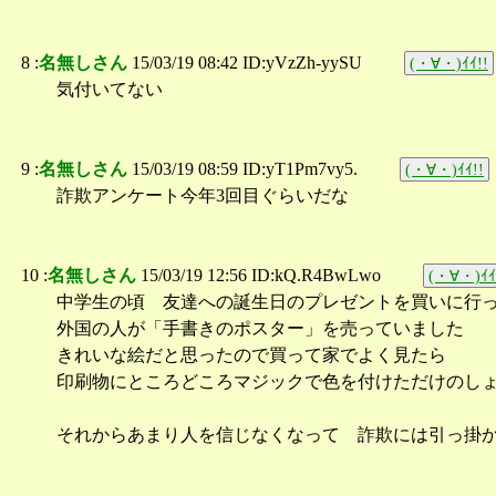
8 :
名無しさん
15/03/19 08:42 ID:yVzZh-yySU
(・∀・)ｲｲ!!
気付いてない
9 :
名無しさん
15/03/19 08:59 ID:yT1Pm7vy5.
(・∀・)ｲｲ!!
詐欺アンケート今年3回目ぐらいだな
10 :
名無しさん
15/03/19 12:56 ID:kQ.R4BwLwo
(・∀・)ｲｲ
中学生の頃 友達への誕生日のプレゼントを買いに行
外国の人が「手書きのポスター」を売っていました
きれいな絵だと思ったので買って家でよく見たら
印刷物にところどころマジックで色を付けただけのし
それからあまり人を信じなくなって 詐欺には引っ掛