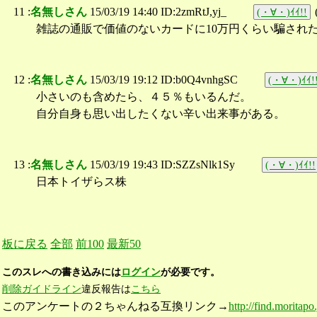
11 :
名無しさん
15/03/19 14:40 ID:2zmRtJ,yj_
(・∀・)ｲｲ!!
雑誌の通販で価値のないカードに10万円くらい騙され
12 :
名無しさん
15/03/19 19:12 ID:b0Q4vnhgSC
(・∀・)ｲｲ!
小さいのも含めたら、４５％もいるんだ。
自分自身も思い出したくない辛い出来事がある。
13 :
名無しさん
15/03/19 19:43 ID:SZZsNlk1Sy
(・∀・)ｲｲ!!
日本トイザらス株
板に戻る
全部
前100
最新50
このスレへの書き込みには
ログイン
が必要です。
削除ガイドライン
違反報告は
こちら
このアンケートの２ちゃんねる互換リンク→
http://find.moritapo