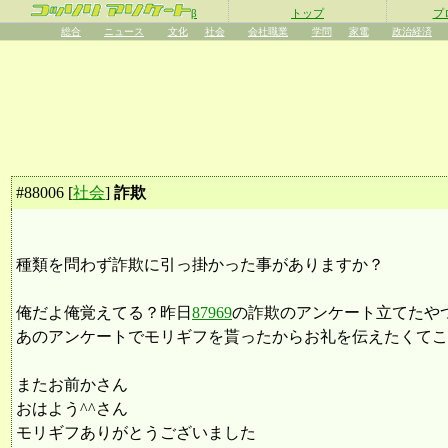
β
トップ
プ
総合
ニュース
文化
社会
会社職業
学問
家電
政治経済
#
88006
[
社会
]
詐欺
種類を問わず詐欺に引っ掛かった事がありますか？
俺だよ俺覚えてる？昨日
87969
の詐欺のアンケート立てたや
あのアンケートでモリギフを貰ったからお礼を伝えたくてこ
またお前かさん
おはよう^^さん
モリギフありがとうございました