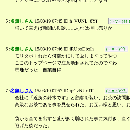
アオサギに池の鯉や金魚を狙われたことなら
5 :
名無しさん
15/03/19 07:45 ID:h_VUNL_8Yf
(・∀・)ｲｲ!
強いて言えば新聞の勧誘……あれは押し売りか
6 :
名無しさん
15/03/19 07:46 ID:lRUpoDbxlh
(・∀・)ｲｲ!!
モリタポくれたら何倍かにして返しますってやつ
ここのトップページで注意喚起されてたのですわ
馬鹿だった 自業自得
7 :
名無しさん
15/03/19 07:57 ID:rpGzNUcTff
(・∀・)ｲｲ!!
会社に『近所の鈴木です』と顧客を装い、お茶の訪問
高級なお茶である事を見せられた。お互い様と思い、
袋から全てを出すと茎が多く騙された事に気付き、直
逃げた後だった。