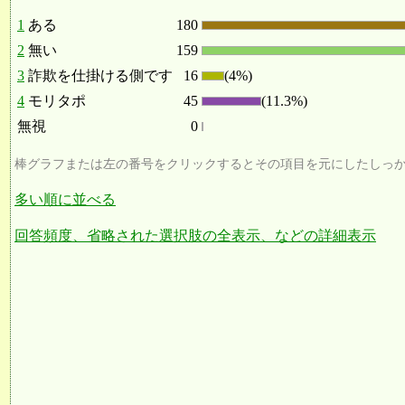
1
ある
180
2
無い
159
3
詐欺を仕掛ける側です
16
(4%)
4
モリタポ
45
(11.3%)
無視
0
棒グラフまたは左の番号をクリックするとその項目を元にしたしっ
多い順に並べる
回答頻度、省略された選択肢の全表示、などの詳細表示