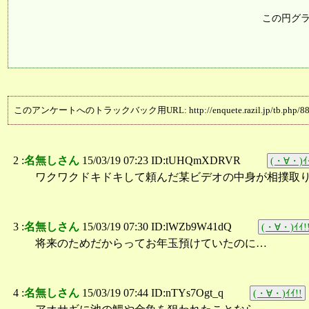
この円グ
このアンケートへのトラックバック用URL: http://enquete.razil.jp/tb.php/88
2 :
名無しさん
15/03/19 07:23 ID:tUHQmXDRVR
(・∀・)ｲｲ
ワクワクドキドキして頼んだ某ビデオの中身が相撲取りだ
3 :
名無しさん
15/03/19 07:30 ID:lWZb9W41dQ
(・∀・)ｲｲ!
将来のためだからってお年玉預けていたのに…
4 :
名無しさん
15/03/19 07:44 ID:nTYs7Ogt_q
(・∀・)ｲｲ!!