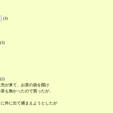
(
3
)
!
(
3
)
(
2
)
販売が来て、お茶の袋を開け
お茶も無かったので買ったが、
ぐに外に出て捕まえようとしたが