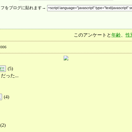
ラフをブログに貼れます→
このアンケートと
年齢
、
性
006
(
5
)
!!
った...
(
4
)
!
(
2
)