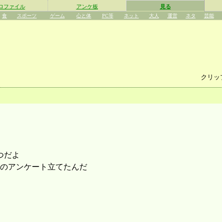
ロファイル
アンケ板
見る
食
スポーツ
ゲーム
心と体
PC等
ネット
大人
運営
ネタ
芸能
クリッ
つだよ
のアンケート立てたんだ