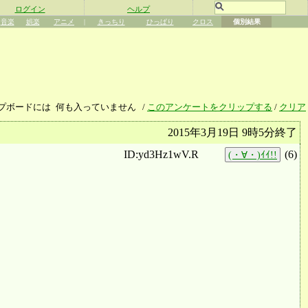
ログイン
ヘルプ
音楽
娯楽
アニメ
|
きっちり
ひっぱり
クロス
個別結果
プボードには
何も入っていません
/
このアンケートをクリップする
/
クリア
2015年3月19日 9時5分終了
ID:yd3Hz1wV.R
(
6
)
(・∀・)ｲｲ!!