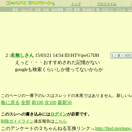
β
トップ
プロファイル
総合
ニュース
文化
社会
会社職業
学問
家電
政治経済
食
スポーツ
ゲーム
心
2 :
名無しさん
15/03/21 14:54 ID:HTVqwG7IJH
(・∀・)ｲｲ!
えっと・・・おすすめされた記憶がない
googleも検索くらいしか使ってないからか
このページの一番下のレスはスレッドの末尾ではありません。新しい
板に戻る
全部
前100
次100
最新50
このスレへの書き込みには
ログイン
が必要です。
削除ガイドライン
違反報告は
こちら
このアンケートの２ちゃんねる互換リンク→
http://find.moritap