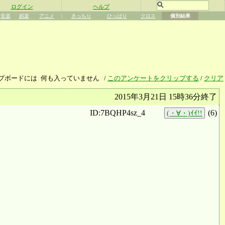
ログイン
ヘルプ
音楽
娯楽
アニメ
|
きっちり
ひっぱり
クロス
個別結果
プボードには
何も入っていません
/
このアンケートをクリップする
/
クリア
2015年3月21日 15時36分終了
ID:7BQHP4sz_4
(
6
)
(・∀・)ｲｲ!!