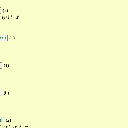
(
2
)
でもりたぽ
(
1
)
ｲ!!
(
1
)
!
(
0
)
!
(
2
)
!!
好きだったなァ、