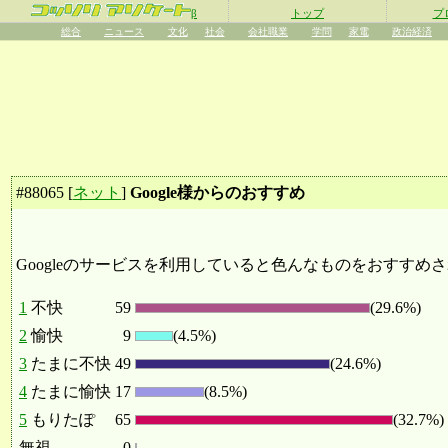
β
トップ
プ
総合
ニュース
文化
社会
会社職業
学問
家電
政治経済
#
88065
[
ネット
]
Google様からのおすすめ
Googleのサービスを利用していると色んなものをおすすめ
1
不快
59
(29.6%)
2
愉快
9
(4.5%)
3
たまに不快
49
(24.6%)
4
たまに愉快
17
(8.5%)
5
もりたぽ
65
(32.7%)
無視
0