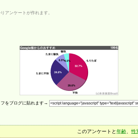
かりアンケートが作れます。
ラフをブログに貼れます→
このアンケートと
年齢
、
性