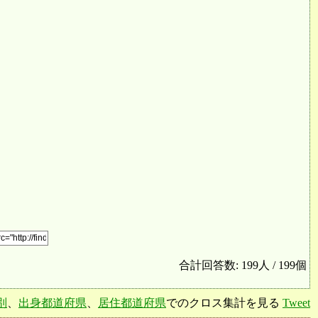
合計回答数: 199人 / 199個
別
、
出身都道府県
、
居住都道府県
でのクロス集計を見る
Tweet