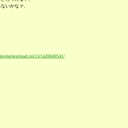
れないかなァ、
o.jp/enq/test/read.cgi/13/1426949541/