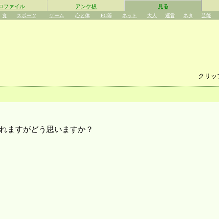
ロファイル
アンケ板
見る
食
スポーツ
ゲーム
心と体
PC等
ネット
大人
運営
ネタ
芸能
クリッ
されますがどう思いますか？