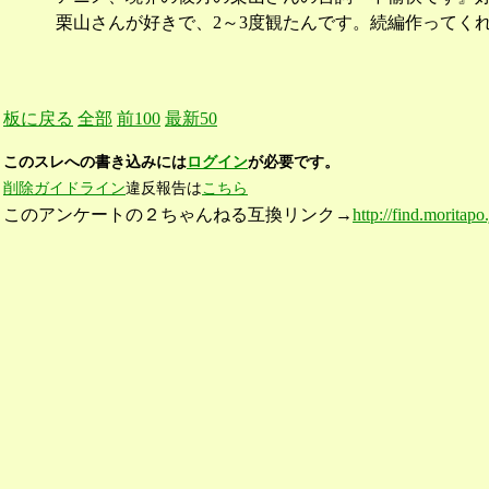
栗山さんが好きで、2～3度観たんです。続編作ってく
板に戻る
全部
前100
最新50
このスレへの書き込みには
ログイン
が必要です。
削除ガイドライン
違反報告は
こちら
このアンケートの２ちゃんねる互換リンク→
http://find.moritap