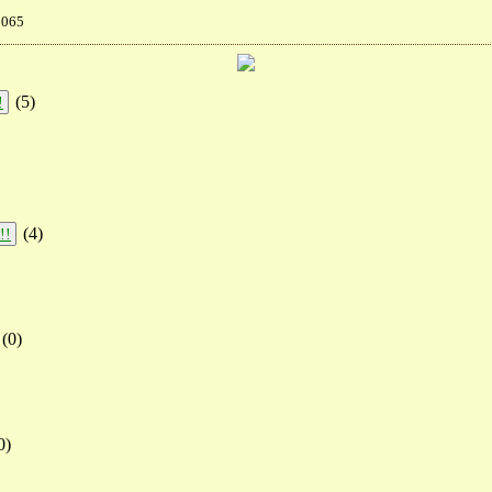
065
(
5
)
!
(
4
)
!!
(
0
)
0
)