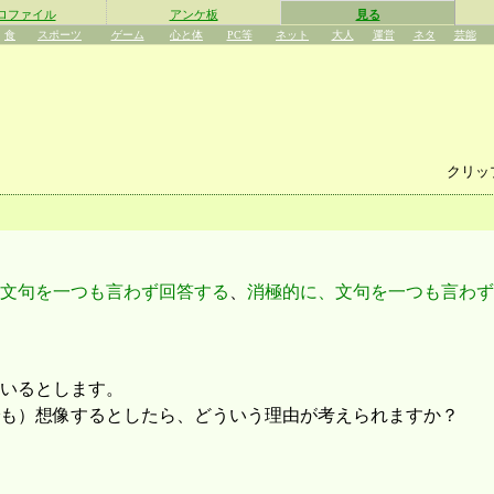
ロファイル
アンケ板
見る
食
スポーツ
ゲーム
心と体
PC等
ネット
大人
運営
ネタ
芸能
クリッ
文句を一つも言わず回答する
、
消極的に、文句を一つも言わず
いるとします。
も）想像するとしたら、どういう理由が考えられますか？