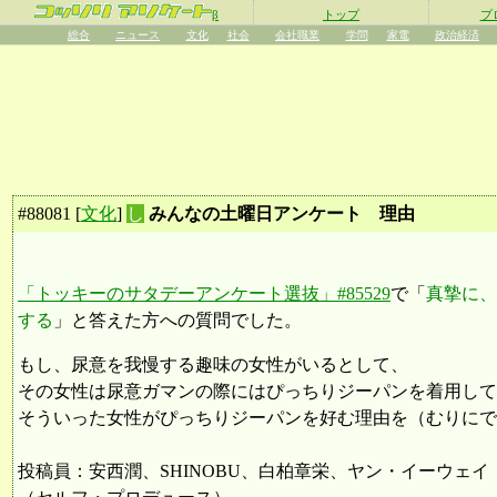
β
トップ
プ
総合
ニュース
文化
社会
会社職業
学問
家電
政治経済
#
88081
[
文化
]
し
みんなの土曜日アンケート 理由
「トッキーのサタデーアンケート選抜」#85529
で「
真摯に、
する
」と答えた方への質問でした。
もし、尿意を我慢する趣味の女性がいるとして、
その女性は尿意ガマンの際にはぴっちりジーパンを着用して
そういった女性がぴっちりジーパンを好む理由を（むりにで
投稿員：安西潤、SHINOBU、白柏章栄、ヤン・イーウェイ