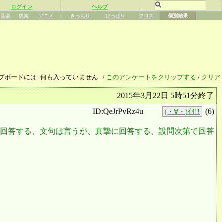
ログイン
ヘルプ
音楽
娯楽
アニメ
|
きっちり
ひっぱり
クロス
個別結果
プボードには
何も入っていません
/
このアンケートをクリップする
/
クリア
2015年3月22日 5時51分終了
ID:QeJrPvRz4u
(
6
)
(・∀・)ｲｲ!!
回答する
、
文句は言うが、真摯に回答する
、
設問次第で回答