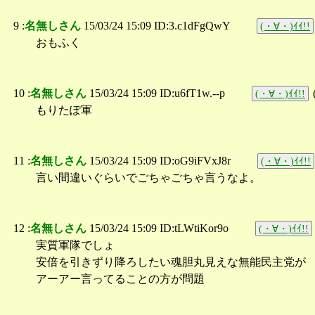
9 :
名無しさん
15/03/24 15:09 ID:3.c1dFgQwY
(・∀・)ｲｲ!!
おもふく
10 :
名無しさん
15/03/24 15:09 ID:u6fT1w.--p
(・∀・)ｲｲ!!
もりたぽ軍
11 :
名無しさん
15/03/24 15:09 ID:oG9iFVxJ8r
(・∀・)ｲｲ!!
言い間違いぐらいでごちゃごちゃ言うなよ。
12 :
名無しさん
15/03/24 15:09 ID:tLWtiKor9o
(・∀・)ｲｲ!!
実質軍隊でしょ
安倍を引きずり降ろしたい魂胆丸見えな無能民主党が
アーアー言ってることの方が問題