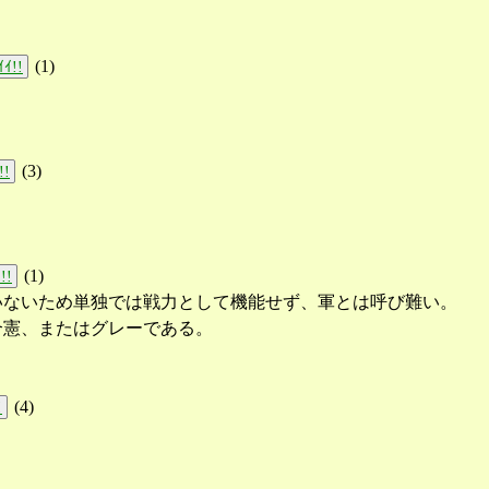
(
1
)
ｲ!!
(
3
)
!!
(
1
)
!!
いないため単独では戦力として機能せず、軍とは呼び難い。
合憲、またはグレーである。
(
4
)
!