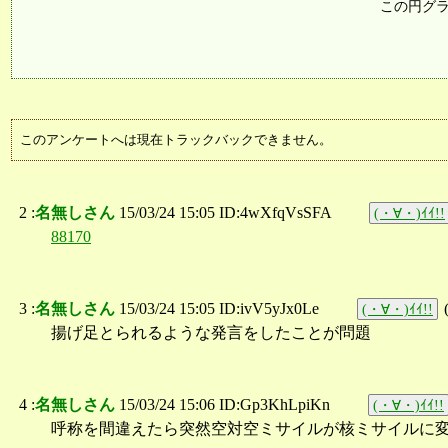
この円グ
このアンケートへは現在トラックバックできません。
2 :
名無しさん
15/03/24 15:05 ID:4wXfqVsSFA
(・∀・)ｲｲ!!
88170
3 :
名無しさん
15/03/24 15:05 ID:ivV5yJx0Le
(・∀・)ｲｲ!!
揚げ足とられるような発言をしたことが問題
4 :
名無しさん
15/03/24 15:06 ID:Gp3KhLpiKn
(・∀・)ｲｲ!!
呼称を間違えたら突然空対空ミサイルが核ミサイルに