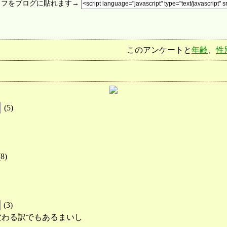
ラフをブログに貼れます→
このアンケートと
年齢
、
性
(
5
)
(
8
)
(
3
)
変わる訳でもあるまいし