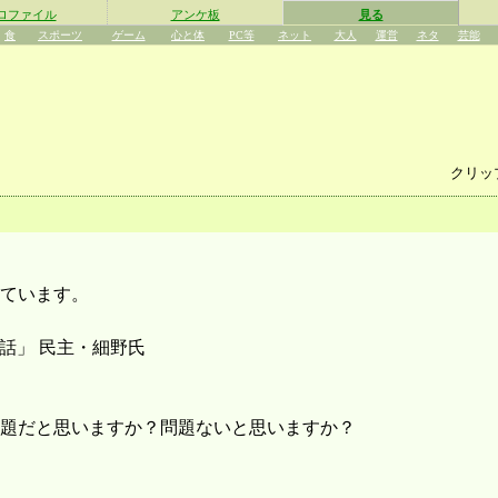
ロファイル
アンケ板
見る
食
スポーツ
ゲーム
心と体
PC等
ネット
大人
運営
ネタ
芸能
クリッ
ています。
話」 民主・細野氏
題だと思いますか？問題ないと思いますか？