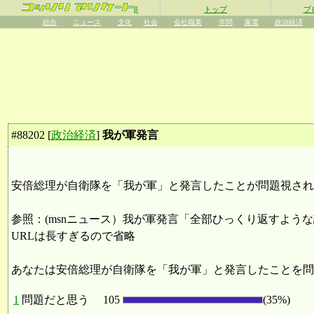
β
トップ
プ
総合
ニュース
文化
社会
会社職業
学問
家電
政治経済
#
88202
[
政治経済
]
我が軍発言
安倍総理が自衛隊を「我が軍」と発言したことが問題視され
参照：(msnニュース）我が軍発言「全部ひっくり返すような
URLは長すぎるので省略
あなたは安倍総理が自衛隊を「我が軍」と発言したことを問
1
問題だと思う
105
(35%)