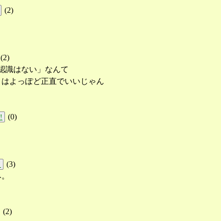
(
2
)
(
2
)
認識はない」なんて
りはよっぽど正直でいいじゃん
(
0
)
!
(
3
)
!
み。
(
2
)