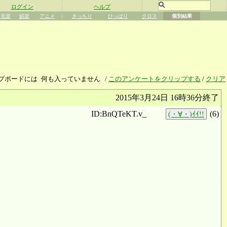
ログイン
ヘルプ
音楽
娯楽
アニメ
|
きっちり
ひっぱり
クロス
個別結果
プボードには
何も入っていません
/
このアンケートをクリップする
/
クリア
2015年3月24日 16時36分終了
ID:BnQTeKT.v_
(
6
)
(・∀・)ｲｲ!!