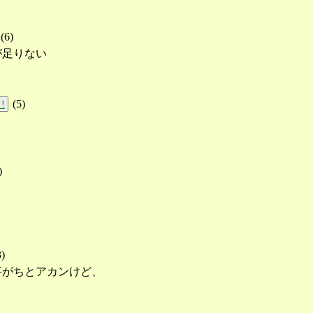
(
6
)
が足りない
(
5
)
!
)
3
)
事がちとアカンけど、