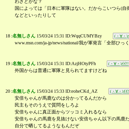
わざとかな？
国によっては「日本に軍隊はない。だからこいつら(自
などといったりして
18 :
名無しさん
15/03/24 15:31 ID:WqqCUMYBzy
(・∀・)ｲ
www.msn.com/ja-jp/news/national/我が軍発言「
19 :
名無しさん
15/03/24 15:31 ID:AzjHOtyPFh
(・∀・)ｲｲ!!
外国からは普通に軍隊と見られてますけどね
20 :
名無しさん
15/03/24 15:33 ID:eoheCKd_AZ
(・∀・)ｲｲ!
安倍ちゃんが馬鹿なのは分かってるんだから
民主もそのうえで質問をしろよ
安倍ちゃんに真正面からツッコミ入れるなら
安倍ちゃんの馬鹿を見抜けない安倍ちゃん以下の馬鹿
自分で晒してるようなもんだぞ