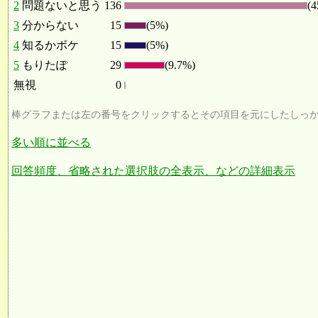
2
問題ないと思う
136
(4
3
分からない
15
(5%)
4
知るかボケ
15
(5%)
5
もりたぽ
29
(9.7%)
無視
0
棒グラフまたは左の番号をクリックするとその項目を元にしたしっ
多い順に並べる
回答頻度、省略された選択肢の全表示、などの詳細表示