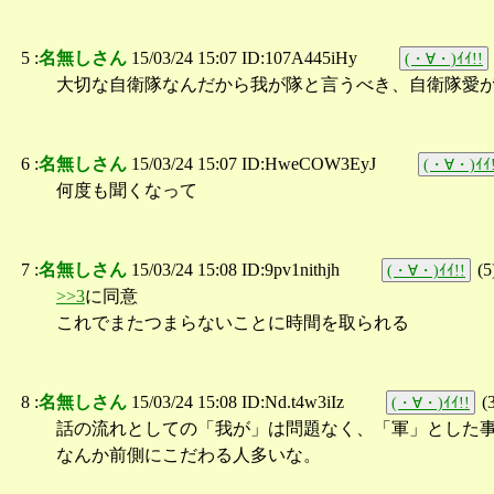
5 :
名無しさん
15/03/24 15:07 ID:107A445iHy
(・∀・)ｲｲ!!
大切な自衛隊なんだから我が隊と言うべき、自衛隊愛
6 :
名無しさん
15/03/24 15:07 ID:HweCOW3EyJ
(・∀・)ｲｲ!
何度も聞くなって
7 :
名無しさん
15/03/24 15:08 ID:9pv1nithjh
(
5
(・∀・)ｲｲ!!
>>3
に同意
これでまたつまらないことに時間を取られる
8 :
名無しさん
15/03/24 15:08 ID:Nd.t4w3iIz
(
(・∀・)ｲｲ!!
話の流れとしての「我が」は問題なく、「軍」とした
なんか前側にこだわる人多いな。