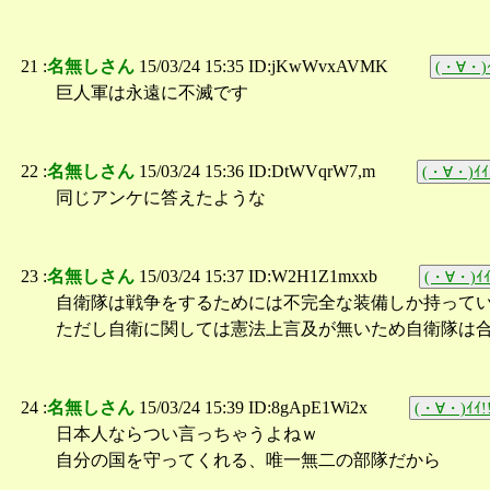
21 :
名無しさん
15/03/24 15:35 ID:jKwWvxAVMK
(・∀・)ｲ
巨人軍は永遠に不滅です
22 :
名無しさん
15/03/24 15:36 ID:DtWVqrW7,m
(・∀・)ｲｲ
同じアンケに答えたような
23 :
名無しさん
15/03/24 15:37 ID:W2H1Z1mxxb
(・∀・)ｲｲ
自衛隊は戦争をするためには不完全な装備しか持って
ただし自衛に関しては憲法上言及が無いため自衛隊は
24 :
名無しさん
15/03/24 15:39 ID:8gApE1Wi2x
(・∀・)ｲｲ!
日本人ならつい言っちゃうよねｗ
自分の国を守ってくれる、唯一無二の部隊だから