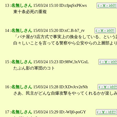
13 :
名無しさん
15/03/24 15:10 ID:cfpqSxPKws
(・∀・)ｲｲ!!
東十条必死の重複
14 :
名無しさん
15/03/24 15:20 ID:xC.B-b7_rv
(・∀・)ｲｲ!!
「パチ屋が3店方式で事実上の換金をしている、という
白々しいことを言ってる警察やら公安やらの上層部よ
15 :
名無しさん
15/03/24 15:23 ID:98W,3xVGxL
(・∀・)ｲｲ!
たぶん影の軍団のコト
16 :
名無しさん
15/03/24 15:28 ID:XDvJcv2eNh
(・∀・)ｲｲ!
さあ、民主がどんな自爆攻撃をやってくれるかが楽し
17 :
名無しさん
15/03/24 15:29 ID:-WIj0-poGY
(・∀・)ｲｲ!!