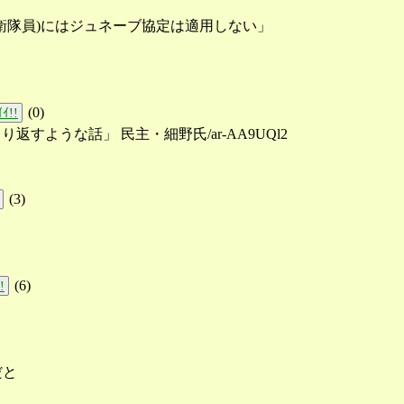
衛隊員)にはジュネーブ協定は適用しない」
(
0
)
ｲ!!
全部ひっくり返すような話」 民主・細野氏/ar-AA9UQl2
(
3
)
(
6
)
!
だと