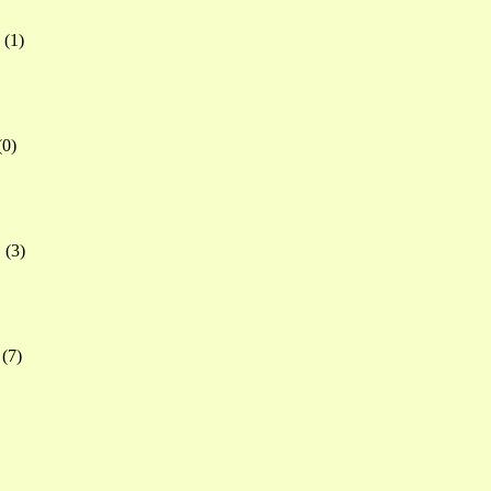
(
1
)
(
0
)
(
3
)
(
7
)