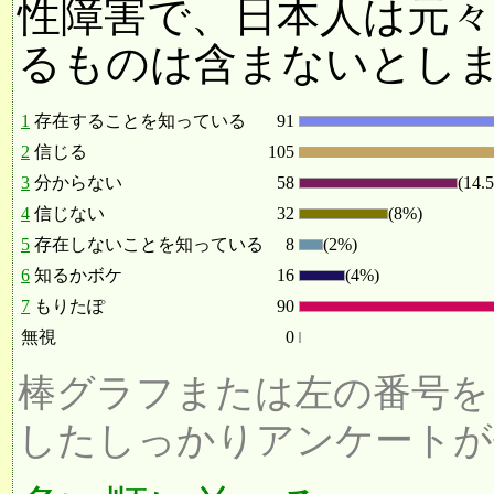
性障害で、日本人は元
るものは含まないとし
1
存在することを知っている
91
2
信じる
105
3
分からない
58
(14.
4
信じない
32
(8%)
5
存在しないことを知っている
8
(2%)
6
知るかボケ
16
(4%)
7
もりたぽ
90
無視
0
棒グラフまたは左の番号を
したしっかりアンケートが