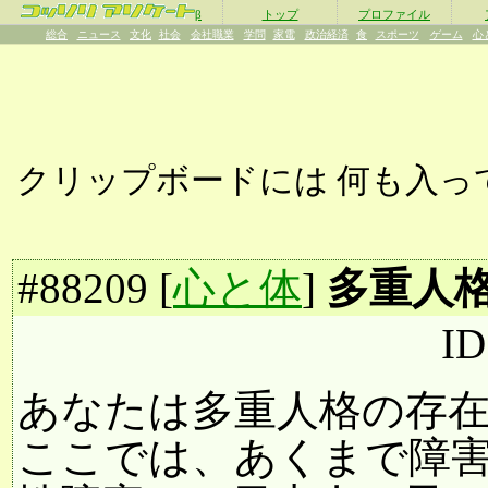
β
トップ
プロファイル
総合
ニュース
文化
社会
会社職業
学問
家電
政治経済
食
スポーツ
ゲーム
心
クリップボードには
何も入っ
#
88209
[
心と体
]
多重人
ID
あなたは多重人格の存
ここでは、あくまで障