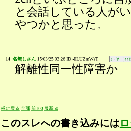
と会話している人がい
やつかと思った。
14 :
名無しさん
15/03/25 03:26 ID:-llLUZmWsT
(・∀・)ｲｲ!
解離性同一性障害か
板に戻る
全部
前100
最新50
このスレへの書き込みには
ロ