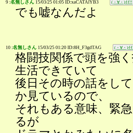
9 :
名無しさん
15/03/25 01:05 ID:xaCATAlYB3
(・∀・)ｲｲ!!
でも嘘なんだよ
10 :
名無しさん
15/03/25 01:20 ID:8H_F3gdTAG
(・∀・)ｲｲ
格闘技関係で頭を強く
生活できていて
後日その時の話をして
か見ているので、
それもある意味、緊急
るが