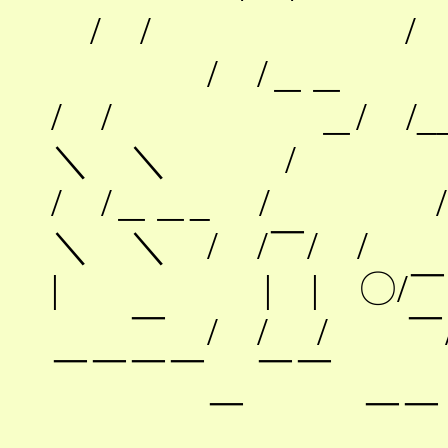
/ / / ＿//
/ /＿＿ /
/ / ＿/ 
＼ ＼ / /
/ /＿＿_ / 
＼ ＼ / /￣/ /
| | | 〇
￣ / / / ￣/
￣￣￣￣ 
￣ ￣￣