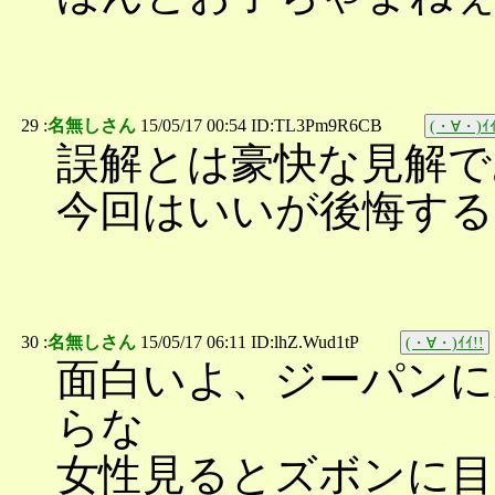
29 :
名無しさん
15/05/17 00:54 ID:TL3Pm9R6CB
(・∀・)ｲｲ
誤解とは豪快な見解で
今回はいいが後悔する
30 :
名無しさん
15/05/17 06:11 ID:lhZ.Wud1tP
(・∀・)ｲｲ!!
面白いよ、ジーパン
らな
女性見るとズボンに