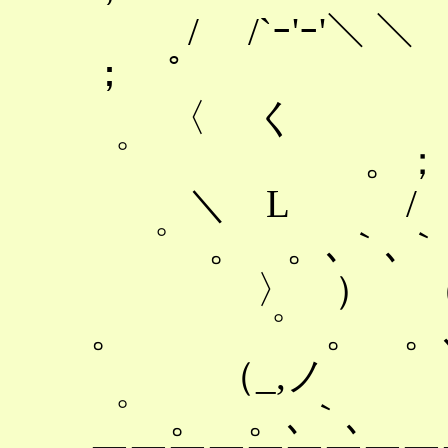
/ /`ｰ'ｰ'
； ゜
〈 く / 
゜ 。；
＼ L / 
゜ 。 。､｀､｀
〉 ） （ 
。 ゜ 。 。､
（_,ノ `
゜ 。 。､｀､