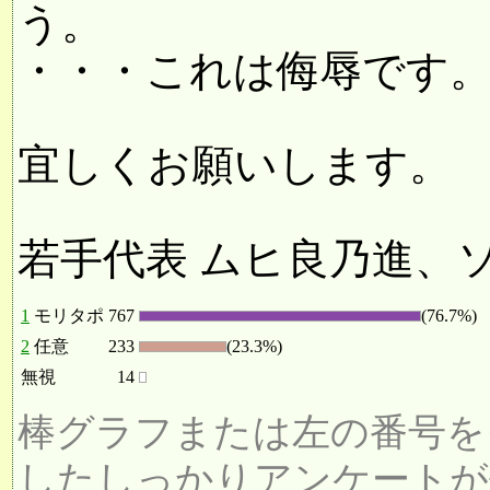
う。
・・・これは侮辱です
宜しくお願いします。
若手代表 ムヒ良乃進、
1
モリタポ
767
(76.7%)
2
任意
233
(23.3%)
無視
14
棒グラフまたは左の番号を
したしっかりアンケートが