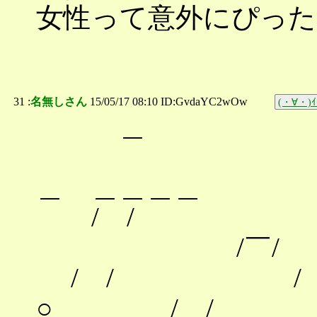
女性って意外にぴっ
31 :
名無しさん
15/05/17 08:10 ID:GvdaYC2wOw
(・∀・)ｲ
＿ ＿＿＿＿
/ / ＿
/￣/ /
/ / / /_
○ / / 