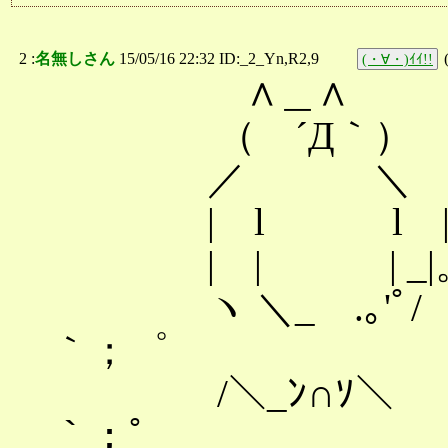
2 :
名無しさん
15/05/16 22:32 ID:_2_Yn,R2,9
(・∀・)ｲｲ!!
∧＿∧
（ ´Д｀）
／ ＼
| l l 
| | | _|。_.
ヽ ＼_ .｡'ﾟ/
｀；゜
/＼_ﾝ∩ｿ
｀；゜