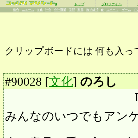
β
トップ
プロファイル
総合
ニュース
文化
社会
会社職業
学問
家電
政治経済
食
スポーツ
ゲーム
心
クリップボードには
何も入っ
#
90028
[
文化
]
のろし
みんなのいつでもアン