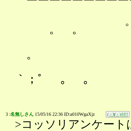
￣￣￣￣￣￣￣
。 。 ゜ 。
|｀
。
|"
｀；゜ 。 。
3 :
名無しさん
15/05/16 22:36 ID:a010WgaXjz
(・∀・)ｲｲ!!
>コッソリアンケート