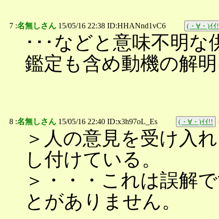
7 :
名無しさん
15/05/16 22:38 ID:HHANnd1vC6
(・∀・)ｲｲ!
･･･などと意味不明
鑑定も含め動機の解明
8 :
名無しさん
15/05/16 22:40 ID:x3h97oL_Es
(・∀・)ｲｲ!!
＞人の意見を受け入れ
し付けている。
＞・・・これは誤解で
とがありません。