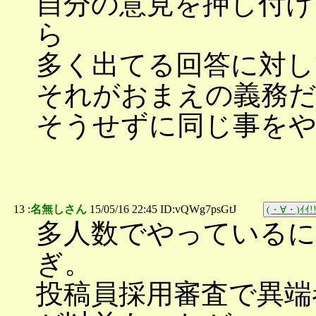
自分の意見を押し付け
ら
多く出てる回答に対し
それがおまえの義務
そうせずに同じ事を
13 :
名無しさん
15/05/16 22:45 ID:vQWg7psGtJ
(・∀・)ｲｲ!
多人数でやっているに
ぎ。
投稿員採用審査で異端