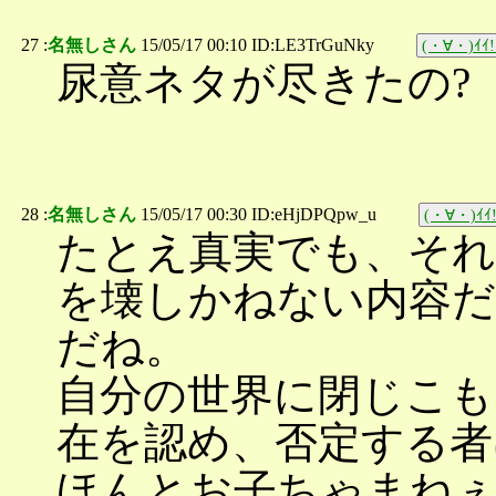
27 :
名無しさん
15/05/17 00:10 ID:LE3TrGuNky
(・∀・)ｲｲ!
尿意ネタが尽きたの?
28 :
名無しさん
15/05/17 00:30 ID:eHjDPQpw_u
(・∀・)ｲｲ!
たとえ真実でも、それ
を壊しかねない内容
だね。
自分の世界に閉じこも
在を認め、否定する者
ほんとお子ちゃまね