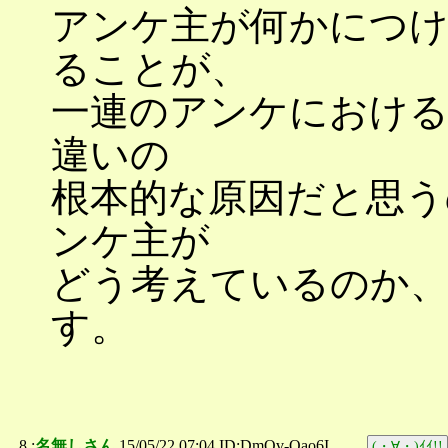
アンケ主が何かにつけ
ることが、
一連のアンケにおける
違いの
根本的な原因だと思う
ンケ主が
どう考えているのか
す。
8 :
名無しさん
15/05/22 07:04 ID:DmQv-Qao6I
(・∀・)ｲｲ!!