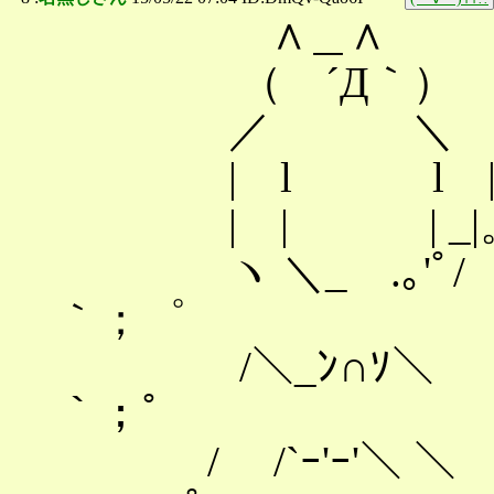
∧＿∧
（ ´Д｀）
／ ＼
| l l 
| | | _|。_.
ヽ ＼_ .｡'ﾟ/
｀；゜
/＼_ﾝ∩ｿ
｀；゜
/ /`ｰ'ｰ'