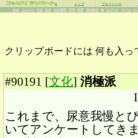
β
トップ
プロファイル
総合
ニュース
文化
社会
会社職業
学問
家電
政治経済
食
スポーツ
ゲーム
心
クリップボードには
何も入っ
#
90191
[
文化
]
消極派
これまで、尿意我慢と
いてアンケートしてき