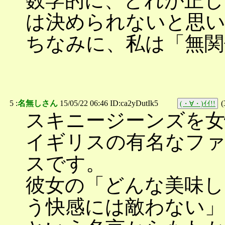
数学的に、どれが正し
は決められないと思
ちなみに、私は「無関
5 :
名無しさん
15/05/22 06:46 ID:ca2yDutIk5
(
(・∀・)ｲｲ!!
スキニージーンズを女
イギリスの有名なフ
スです。
彼女の「どんな美味し
う快感には敵わない」