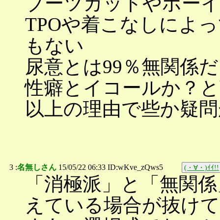
ブーツカットやボー
TPOや着こなしによ
もない
尿意とは99％無関係
性癖とイコールか？と
以上の理由で些か疑問
3 :
名無しさん
15/05/22 06:33 ID:wKve_zQws5
(・∀・)ｲｲ!!
「消極派」と「無関係
えている場合が抜けて