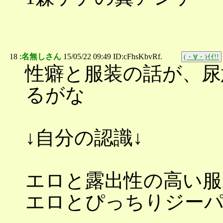
18 :
名無しさん
15/05/22 09:49 ID:cFhsKbvRf.
(・∀・)ｲｲ!!
性癖と服装の話が、尿
るがな
↓自分の認識↓
エロと露出性の高い服
エロとぴっちりジーパ