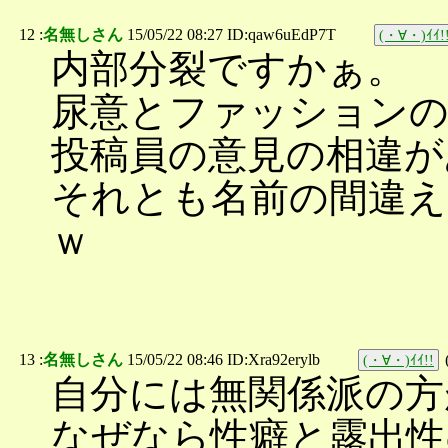
12 :
名無しさん
15/05/22 08:27 ID:qaw6uEdP7T
(・∀・)ｲｲ!
内部分裂ですかぁ。
尿意とファッションの
投稿員の意見の相違が
それとも名前の間違え
ｗ
13 :
名無しさん
15/05/22 08:46 ID:Xra92erylb
(・∀・)ｲｲ!!
自分には無関係派の方
なぜなら性癖と露出性