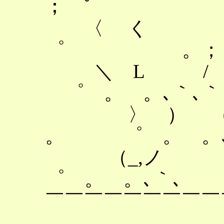
； ゜
〈 く / 
゜ 。；
＼ L / 
゜ 。 。､｀､｀
〉 ） （ 
。 ゜ 。 。､
（_,ノ `
゜ 。 。､｀､
￣￣￣￣￣￣￣