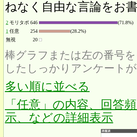
ねなく自由な言論をお
2
モリタポ
646
(71.8%)
1
任意
254
(28.2%)
無視
20
棒グラフまたは左の番号を
したしっかりアンケートが
多い順に並べる
「任意」の内容、回答頻
示、などの詳細表示