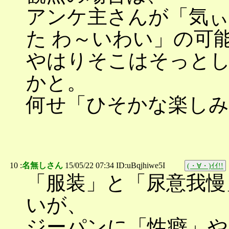
アンケ主さんが「気ぃ
た わ～いわい」の可
やはりそこはそっと
かと。
何せ「ひそかな楽しみ
10 :
名無しさん
15/05/22 07:34 ID:uBqjhiwe5I
(・∀・)ｲｲ!!
「服装」と「尿意我慢
いが、
ジーパンに「性癖」や