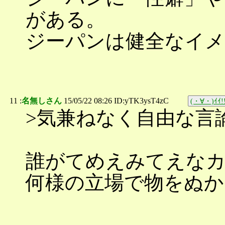
がある。
ジーパンは健全なイメ
11 :
名無しさん
15/05/22 08:26 ID:yTK3ysT4zC
(・∀・)ｲｲ!
>気兼ねなく自由な言
誰がてめえみてえな
何様の立場で物をぬ