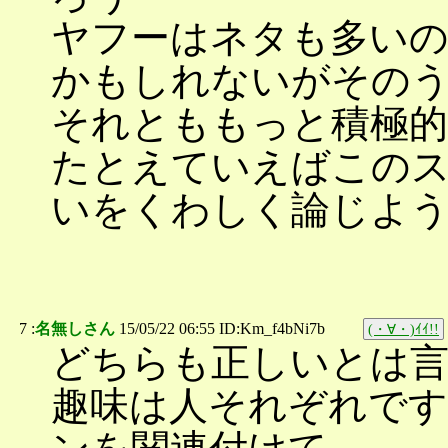
ヤフーはネタも多い
かもしれないがその
それとももっと積極
たとえていえばこの
いをくわしく論じよ
7 :
名無しさん
15/05/22 06:55 ID:Km_f4bNi7b
(・∀・)ｲｲ!!
どちらも正しいとは
趣味は人それぞれです