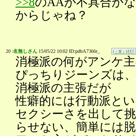
>>8
のAAが不具合か
からじゃね？
20 :
名無しさん
15/05/22 10:02 ID:pdbA7366r_
(・∀・)ｲｲ!!
消極派の何がアンケ主
ぴっちりジーンズは
消極派の主張だが
性癖的には行動派とい
セクシーさを出して挑
らせない、簡単には脱