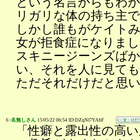
という名言からもわか
リガリな体の持ち主で
しかし誰もがケイト
女が拒食症になりまし
スキニージーンズば
い、それを人に見て
ただそれだけだと思
6 :
名無しさん
15/05/22 06:54 ID:DZqNl7YAbF
(・∀・)ｲｲ!!
「性癖と露出性の高い