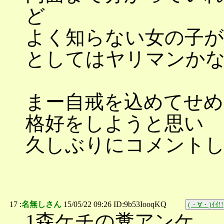
ど
よく知らない女の子が
としてはヤリマンか
まー自戒を込めてせめ
格好をしようと思い
久しぶりにコメント
17 :
名無しさん
15/05/22 09:26 ID:9b53IooqKQ
(・∀・)ｲｲ!!
1森ケチの糞アンケ