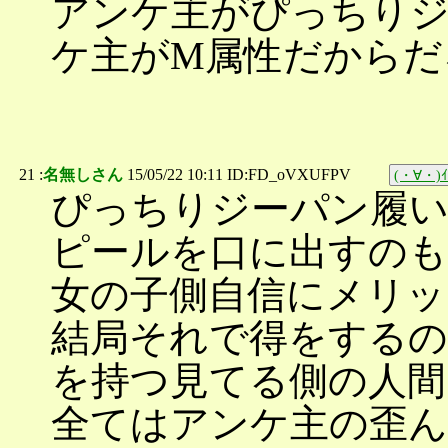
アンケ主がぴっちり
ケ主がM属性だからだ
21 :
名無しさん
15/05/22 10:11 ID:FD_oVXUFPV
(・∀・)ｲ
ぴっちりジーパン履い
ピールを口に出すのも
女の子側自信にメリッ
結局それで得をするの
を持つ見てる側の人間
全てはアンケ主の歪