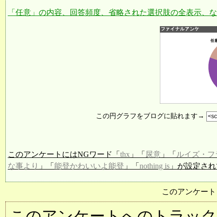
「任意」の内容、回答頻度、省略された選択肢の全表示、な
この円グラフをブログに貼れます→
このアンケートにはNGワード「
thx
」「
尿意
」「
ルイズ・フ
な事より
」「
能登かわいいよ能登
」「
nothing is
」が設定され
このアンケート
このアンケートへのトラックバック用URL: