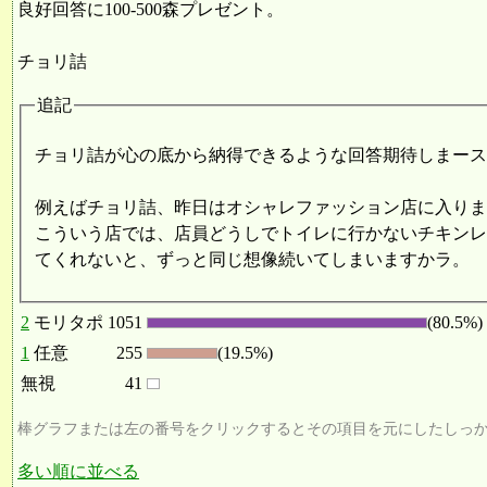
良好回答に100-500森プレゼント。
チョリ詰
追記
チョリ詰が心の底から納得できるような回答期待しまー
例えばチョリ詰、昨日はオシャレファッション店に入り
こういう店では、店員どうしでトイレに行かないチキンレ
てくれないと、ずっと同じ想像続いてしまいますかラ。
2
モリタポ
1051
(80.5%)
1
任意
255
(19.5%)
無視
41
棒グラフまたは左の番号をクリックするとその項目を元にしたしっ
多い順に並べる