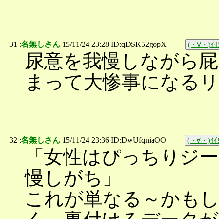
31 :
名無しさん
15/11/24 23:28 ID:qDSK52gopX
(・∀・)ｲｲ!
尿意を我慢しながら屁
まって大惨事になる
32 :
名無しさん
15/11/24 23:36 ID:DwUfqniaOO
(・∀・)ｲｲ!
「女性はぴっちりジー
慢しがち」
これが単なる～かも