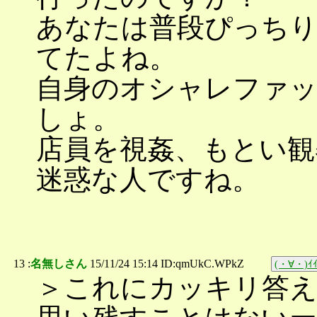
あなたは普段ぴっち
てたよね。
自身のオシャレファ
しょ。
店員を視姦、もとい観
迷惑な人ですね。
13 :
名無しさん
15/11/24 15:14 ID:qmUkC.WPkZ
(・∀・)ｲｲ
＞これにカッキリ答