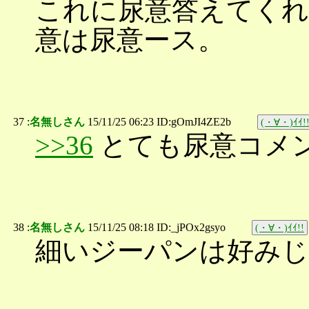
これに尿意答えてくれ
意は尿意ース。
37 :
名無しさん
15/11/25 06:23 ID:gOmJI4ZE2b
(・∀・)ｲｲ!
>>36
とても尿意コメ
38 :
名無しさん
15/11/25 08:18 ID:_jPOx2gsyo
(・∀・)ｲｲ!!
細いジーパンは好み