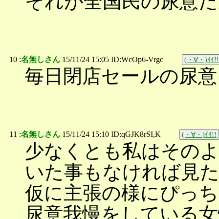
それが全国民の尿意だ
10 :
名無しさん
15/11/24 15:05 ID:WcOp6-Vrgc
(・∀・)ｲｲ!!
毎日閉店セールの尿意
11 :
名無しさん
15/11/24 15:10 ID:qGJK8rSI,K
(・∀・)ｲｲ!!
少なくとも私はその
いた事もなければ見
仮に主張の様にぴっち
尿意我慢をしている女