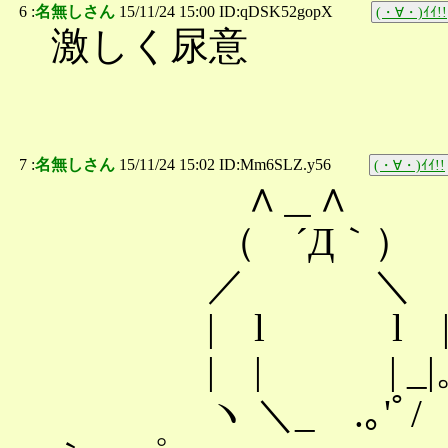
6 :
名無しさん
15/11/24 15:00 ID:qDSK52gopX
(・∀・)ｲｲ!!
激しく尿意
7 :
名無しさん
15/11/24 15:02 ID:Mm6SLZ.y56
(・∀・)ｲｲ!!
∧＿∧
（ ´Д｀）
／ ＼
| l l 
| | | _|。_.
ヽ ＼_ .｡'ﾟ/