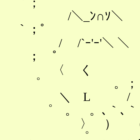
｀；゜
/＼_ﾝ∩ｿ
｀；゜
/ /`ｰ'ｰ'
； ゜
〈 く / 
゜ 。；
＼ L / 
゜ 。 。､｀､｀
〉 ） （ 
。 ゜ 。 。､