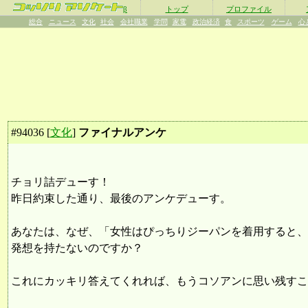
β
トップ
プロファイル
総合
ニュース
文化
社会
会社職業
学問
家電
政治経済
食
スポーツ
ゲーム
心
#
94036
[
文化
]
ファイナルアンケ
チョリ詰デューす！
昨日約束した通り、最後のアンケデューす。
あなたは、なぜ、「女性はぴっちりジーパンを着用すると、
発想を持たないのですか？
これにカッキリ答えてくれれば、もうコソアンに思い残すこ