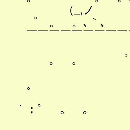
（_,ノ `
゜ 。 。､｀､
￣￣￣￣￣￣￣
。 。 ゜ 。
|｀
。
|"
｀；゜ 。 。