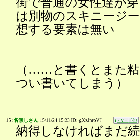
街で普通の女性達が穿
は別物のスキニージー
想する要素は無い
（……と書くとまた
つい書いてしまう）
15 :
名無しさん
15/11/24 15:23 ID:-gXzJnroVJ
(・∀・)ｲｲ!!
納得しなければまだ