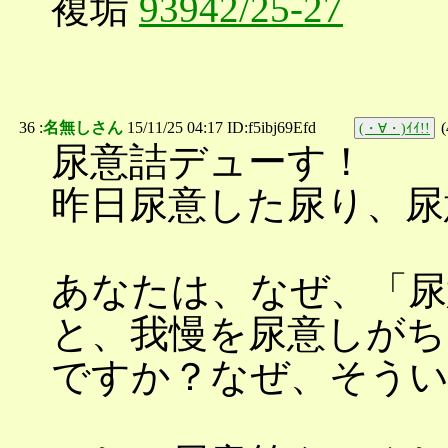
複垢
93942/25-27
36 :
名無しさん
15/11/25 04:17 ID:f5ibj69Efd
(
(・∀・)ｲｲ!!
尿意詰デューす！
昨日尿意した尿り、尿
あなたは、なぜ、「尿
と、我慢を尿意しがち
ですか？なぜ、そう