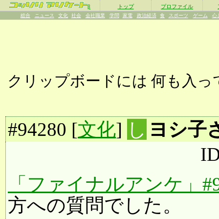
β
トップ
プロファイル
総合
ニュース
文化
社会
会社職業
学問
家電
政治経済
食
スポーツ
ゲーム
心
クリップボードには
何も入っ
#
94280
[
文化
]
し
ヨシ子
I
「ファイナルアンケ」#94
方への質問でした。