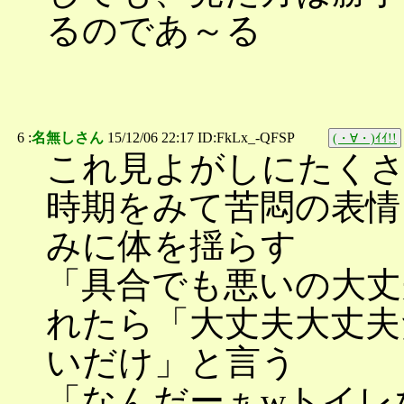
るのであ～る
6 :
名無しさん
15/12/06 22:17 ID:FkLx_-QFSP
(・∀・)ｲｲ!!
これ見よがしにたく
時期をみて苦悶の表情
みに体を揺らす
「具合でも悪いの大丈
れたら「大丈夫大丈夫
いだけ」と言う
「なんだーぁwトイレ