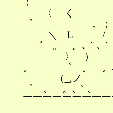
； ゜
〈 く / 
゜ 。；
＼ L / 
゜ 。 。､｀､｀
〉 ） （ 
。 ゜ 。 。､
（_,ノ `
゜ 。 。､｀､
￣￣￣￣￣￣￣