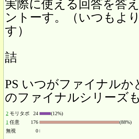
実際に使える回答を答えた
ントーす。（いつもよ
す）
詰
PS いつがファイナル
のファイナルシリーズ
2
モリタポ
24
(12%)
1
任意
176
(88%)
無視
0