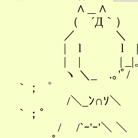
∧＿∧
（ ´Д｀）
／ ＼
| l l 
| | | _|。_.
ヽ ＼_ .｡'ﾟ/
｀；゜
/＼_ﾝ∩ｿ
｀；゜
/ /`ｰ'ｰ'