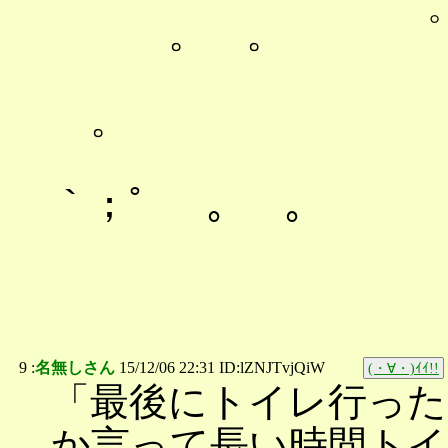
。 。 ゜ 。
|｀
。
|"
｀；゜ 。 。
9 :
名無しさん
15/12/06 22:31 ID:lZNJTvjQiW
(・∀・)ｲｲ!!
「最後にトイレ行った
か言って長い時間トイ