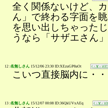
全く関係ないけど、カ
ん」で終わる字面を眺
を思い出しちゃった
うなら「サザエさん
12 :
名無しさん
15/12/06 23:30 ID:XEzuGP8aOt
(・∀・)ｲｲ!
こいつ直接脳内に・・
13 :
名無しさん
15/12/07 00:08 ID:36QkUVxAEq
(・∀・)ｲｲ