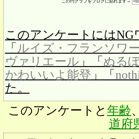
この円グラフをブログに貼れます→
このアンケートにはNG
「
ルイズ・フランソワ
ヴァリエール
」「
ぬる
かわいいよ能登
」「
noth
た。
このアンケートと
年齢
道府