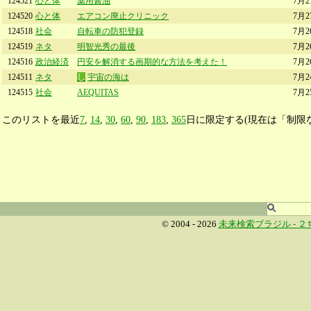
124521
心と体
薬用醤油
7月2
124520
心と体
エアコン廃止クリニック
7月2
124518
社会
自転車の防犯登録
7月2
124519
ネタ
明智光秀の最後
7月2
124516
政治経済
円安を解消する画期的な方法を考えた！
7月2
124511
ネタ
し
宇宙の海は
7月2
124515
社会
AEQUITAS
7月2
このリストを最近
7
,
14
,
30
,
60
,
90
,
183
,
365
日に限定する(現在は「制限
© 2004 - 2026
未来検索ブラジル -
２