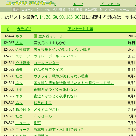
β
トップ
プロファイル
総合
ニュース
文化
社会
会社職業
学問
家電
政治経済
食
スポーツ
ゲーム
心
このリストを最近
7
,
14
,
30
,
60
,
90
,
183
,
365
日に限定する(現在は「制限
#
カテゴリ
アンケート主題
65424
ネタ
し
生き残りゲーム
201
124537
大人
異次元のオナぢから
昨日 
124536
会社職業
男女共用トイレが1つしかない職場
おと
124535
スポーツ
ヴォレーボール（○↑パス）
おと
124534
会社職業
コールセンター
8月4
124533
娯楽
作品名当てクイズ
8月4
124530
社会
ウクライナ戦争が終わらない理由
8月2
124531
ネタ
国立科学博物館特別展『いきもの超ワールド展』
8月2
124529
ネタ
夜鳴きがひどく夜眠れない
8月2
124527
ネタ
夜泣きがひどく夜眠れない
8月1
124528
ネタ
貧乏ゆすり
8月1
124524
政治経済
どうすんだこれ
7月3
124525
社会
うっせーわ
7月3
124523
ニュース
別班
7月2
124522
ニュース
熊本県宇城市・氷川町で震度7
7月2