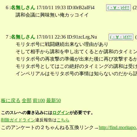
6 :
名無しさん
17/10/11 19:33 ID:l0rB2aIFi4
(
2
(・∀・)ｲｲ!!
講和会議に興味無い俺カッコイイ
7 :
名無しさん
17/10/11 22:36 ID:91zcLrg,Nu
(
(・∀・)ｲｲ!!
モリタポ号に戦闘継続出来ない理由があり
そして相手から講和を申し出てくるとか講和のタイミ
モリタポ号の再攻撃の準備が出来た後に再び攻撃する
モリタポ号としてはこの絶好のタイミングの講和は受
インペリアルはモリタポ号の事情は知らないのだから
板に戻る
全部
前100
最新50
このスレへの書き込みには
ログイン
が必要です。
削除ガイドライン
違反報告は
こちら
このアンケートの２ちゃんねる互換リンク→
http://find.moritap