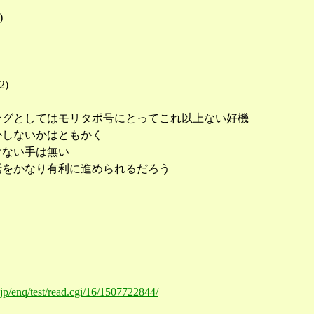
)
2
)
ングとしてはモリタポ号にとってこれ以上ない好機
かしないかはともかく
けない手は無い
話をかなり有利に進められるだろう
o.jp/enq/test/read.cgi/16/1507722844/