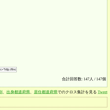
合計回答数: 147人 / 147個
別
、
出身都道府県
、
居住都道府県
でのクロス集計を見る
Tweet