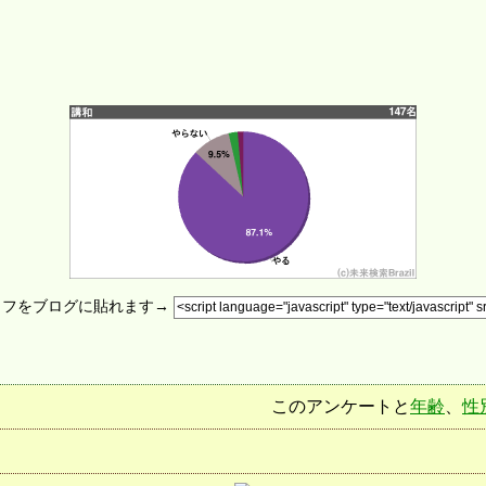
ラフをブログに貼れます→
このアンケートと
年齢
、
性