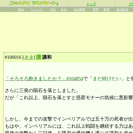
β
トップ
プ
総合
ニュース
文化
社会
会社職業
学問
家電
政治経済
#
106016
[
ネタ
]
し
講和
「そろそろ飽きましたか？」#104854
で「
まだ続けたい
」と
さらに三発の隕石を落としました。
だが「これ以上、隕石を落とすと惑星モナーの気候に悪影響
しかし、今までの攻撃でインペリアルでは五十万の死者が出
もはや、インペリアルには、これ以上戦闘を継続する力はあ