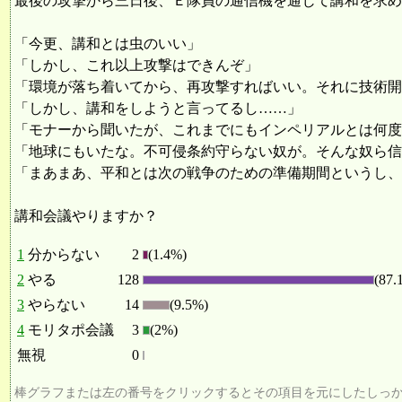
最後の攻撃から三日後、Ｅ隊員の通信機を通じて講和を求め
「今更、講和とは虫のいい」
「しかし、これ以上攻撃はできんぞ」
「環境が落ち着いてから、再攻撃すればいい。それに技術開
「しかし、講和をしようと言ってるし……」
「モナーから聞いたが、これまでにもインペリアルとは何度
「地球にもいたな。不可侵条約守らない奴が。そんな奴ら信
「まあまあ、平和とは次の戦争のための準備期間というし、
講和会議やりますか？
1
分からない
2
(1.4%)
2
やる
128
(87.
3
やらない
14
(9.5%)
4
モリタポ会議
3
(2%)
無視
0
棒グラフまたは左の番号をクリックするとその項目を元にしたしっ