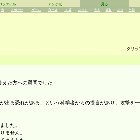
ロファイル
アンケ板
見る
食
スポーツ
ゲーム
心と体
PC等
ネット
大人
運営
ネタ
芸能
クリッ
答えた方への質問でした。
が出る恐れがある」という科学者からの提言があり、攻撃を一
ました。
りません。