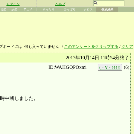
ログイン
ヘルプ
音楽
娯楽
アニメ
|
きっちり
ひっぱり
クロス
個別結果
プボードには
何も入っていません
/
このアンケートをクリップする
/
クリア
2017年10月14日 11時54分終了
ID:WAHGQPOxmi
(
6
)
(・∀・)ｲｲ!!
時中断しました。