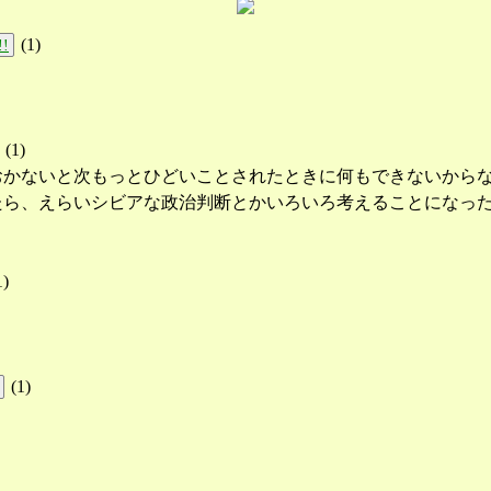
(
1
)
!!
(
1
)
おかないと次もっとひどいことされたときに何もできないから
たら、えらいシビアな政治判断とかいろいろ考えることになっ
1
)
(
1
)