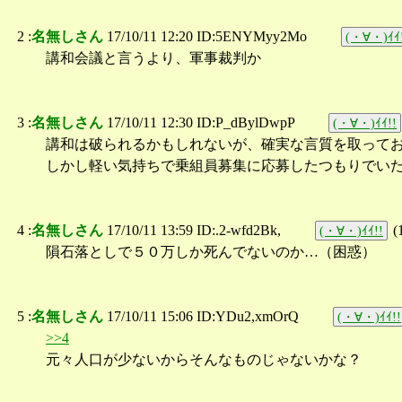
2 :
名無しさん
17/10/11 12:20 ID:5ENYMyy2Mo
(・∀・)ｲｲ
講和会議と言うより、軍事裁判か
3 :
名無しさん
17/10/11 12:30 ID:P_dBylDwpP
(・∀・)ｲｲ!!
講和は破られるかもしれないが、確実な言質を取って
しかし軽い気持ちで乗組員募集に応募したつもりでい
4 :
名無しさん
17/10/11 13:59 ID:.2-wfd2Bk,
(
(・∀・)ｲｲ!!
隕石落としで５０万しか死んでないのか…（困惑）
5 :
名無しさん
17/10/11 15:06 ID:YDu2,xmOrQ
(・∀・)ｲｲ!!
>>4
元々人口が少ないからそんなものじゃないかな？