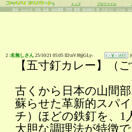
β
トップ
プロファイル
総合
ニュース
文化
社会
会社職業
学問
家電
政治経済
食
スポーツ
ゲーム
心
2 :
名無しさん
25/10/21 05:05 ID:nVJ8jjGLy-
(
(・∀・)ｲｲ!!
【五寸釘カレー】（ご
古くから日本の山間部
蘇らせた革新的スパイ
チ）ほどの鉄釘を、1
大胆な調理法が特徴で