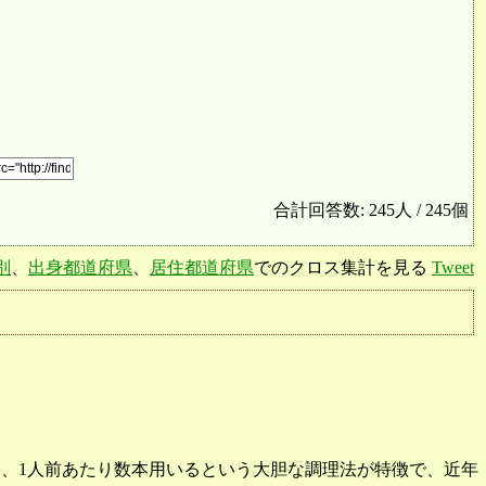
合計回答数: 245人 / 245個
別
、
出身都道府県
、
居住都道府県
でのクロス集計を見る
Tweet
を、1人前あたり数本用いるという大胆な調理法が特徴で、近年