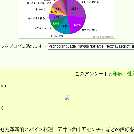
ラフをブログに貼れます→
このアンケートと
年齢
、
性
3819
0
)
らせた革新的スパイス料理。五寸（約十五センチ）ほどの鉄釘