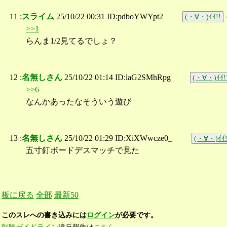
11 :
スライム
25/10/22 00:31 ID:pdboYWYpt2
(・∀・)ｲｲ!!
>>1
らんま1/2見てるでしょ？
12 :
名無しさん
25/10/22 01:14 ID:laG2SMhRpg
(・∀・)ｲｲ!
>>6
なんかあったなそういう遊び
13 :
名無しさん
25/10/22 01:29 ID:XiXWwcze0_
(・∀・)ｲｲ!
五寸釘ボードデスマッチで見た
板に戻る
全部
最新50
このスレへの書き込みには
ログイン
が必要です。