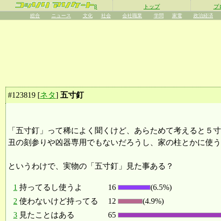
β
トップ
プ
総合
ニュース
文化
社会
会社職業
学問
家電
政治経済
#
123819
[
ネタ
]
五寸釘
「五寸釘」って稀によく聞くけど、あらためて考えると５寸
丑の刻参りや凶器専用でもないだろうし、家の柱とかに使う
というわけで、実物の「五寸釘」見た事ある？
1
持ってるし使うよ
16
(6.5%)
2
使わないけど持ってる
12
(4.9%)
3
見たことはある
65