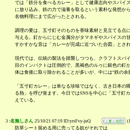
では「鉄分を食べるカレー」として健康志向やスパイ
に放り込み、鉄の力で滋養を取るという素朴な発想から
名物料理にまで広がったとされる。
調理の要は、五寸釘そのものを香味素材と見立てる点
与える。釘からにじむ金属分がタマネギやスパイスの
すかすかな音は「カレーが完成に近づいた合図」とされ
現代では、伝統の製法を踏襲しつつも、クラフトスパ
目のインパクトは圧倒的で、黒褐色のルゥに銀色の釘
体は食後に取り除かれることが多いが、中には“鉄の余
「五寸釘カレー」は単なる珍味ではなく、古き日本の
る熱」を呼び覚ます。今日ではSNSを中心に「五寸釘
えている。
3 :
名無しさん
25/10/21 07:19 ID:yrsFvy-juQ
(
(・∀・)ｲｲ!!
防草シート留める用に売ってる奴がそれでは