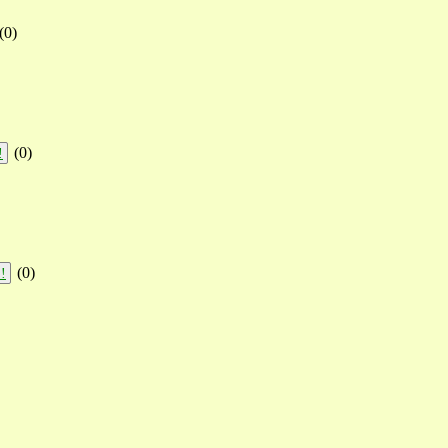
(
0
)
(
0
)
!
(
0
)
!