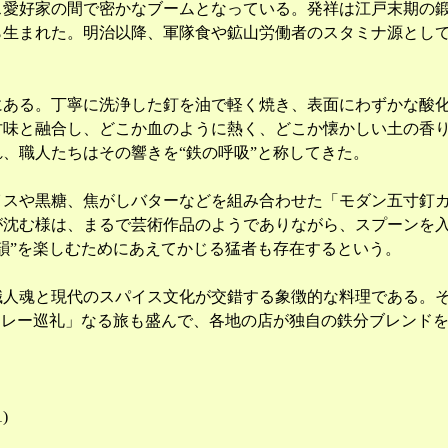
ス愛好家の間で密かなブームとなっている。発祥は江戸末期の
生まれた。明治以降、軍隊食や鉱山労働者のスタミナ源として
にある。丁寧に洗浄した釘を油で軽く焼き、表面にわずかな酸
甘味と融合し、どこか血のように熱く、どこか懐かしい土の香
、職人たちはその響きを“鉄の呼吸”と称してきた。
イスや黒糖、焦がしバターなどを組み合わせた「モダン五寸釘
が沈む様は、まるで芸術作品のようでありながら、スプーンを
韻”を楽しむためにあえてかじる猛者も存在するという。
職人魂と現代のスパイス文化が交錯する象徴的な料理である。
カレー巡礼」なる旅も盛んで、各地の店が独自の鉄分ブレンドを
1
)