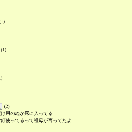
(
1
)
(
1
)
1
)
(
2
)
!
漬け用のぬか床に入ってる
寸釘使ってるって祖母が言ってたよ