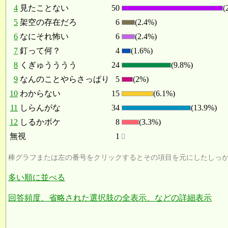
4
見たことない
50
(
5
架空の存在だろ
6
(2.4%)
6
なにそれ怖い
6
(2.4%)
7
釘って何？
4
(1.6%)
8
くぎゅうううう
24
(9.8%)
9
なんのことやらさっぱり
5
(2%)
10
わからない
15
(6.1%)
11
しらんがな
34
(13.9%)
12
しるかボケ
8
(3.3%)
無視
1
棒グラフまたは左の番号をクリックするとその項目を元にしたしっ
多い順に並べる
回答頻度、省略された選択肢の全表示、などの詳細表示