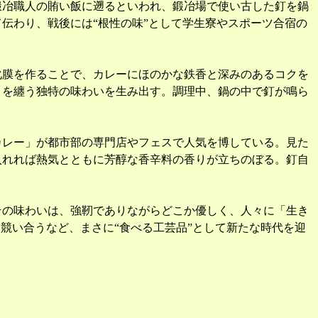
鍛冶職人の賄い飯に遡るといわれ、鍛冶場で使い古した釘を鍋
伝わり、戦後には“根性の味”として学生寮やスポーツ合宿の
化膜を作ることで、カレーにほのかな鉄香と深みのあるコクを
りを纏う独特の味わいを生み出す。調理中、鍋の中で釘が鳴ら
カレー」が都市部の専門店やフェスで人気を博している。見た
入れれば熱気とともに芳醇な香辛料の香りが立ちのぼる。釘自
その味わいは、強靭でありながらどこか優しく、人々に「生き
競い合うなど、まさに“食べる工芸品”として新たな時代を迎