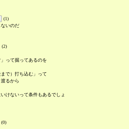
(
1
)
!
もないのだ
(
2
)
寸」って掘ってあるのを
後まで）打ち込む」って
き渡るから
はいけないって条件もあるでしょ
(
0
)