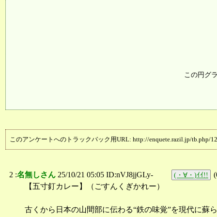
この円グ
このアンケートへのトラックバック用URL: http://enquete.razil.jp/tb.php/12
2 :
名無しさん
25/10/21 05:05 ID:nVJ8jjGLy-
(
(・∀・)ｲｲ!!
【五寸釘カレー】（ごすんくぎかれー）
古くから日本の山間部に伝わる“鉄の味覚”を現代に蘇