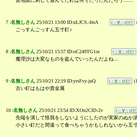
昔地面に刺して遊んでた釘は何寸だったんだろう……
7 :
名無しさん
25/10/21 13:00 ID:uLJCS.-ImA
(・∀・)ｲｲ!!
ごっすんごっすん五寸釘♪
8 :
名無しさん
25/10/21 15:57 ID:oC249TG1or
(・∀・)ｲｲ!!
魔理沙は大変なものを盗んでいったんだよね…
9 :
名無しさん
25/10/21 22:19 ID:yrsFvy-juQ
(
(・∀・)ｲｲ!!
古い釘はもはや貴金属
10 :
名無しさん
25/10/21 23:54 ID:XOn2CID-2v
(・∀・)ｲｲ!
先端を潰して怪我をしないようにしたのが実家のぬか
小さい釘だと間違って食べちゃうかもしれないから五