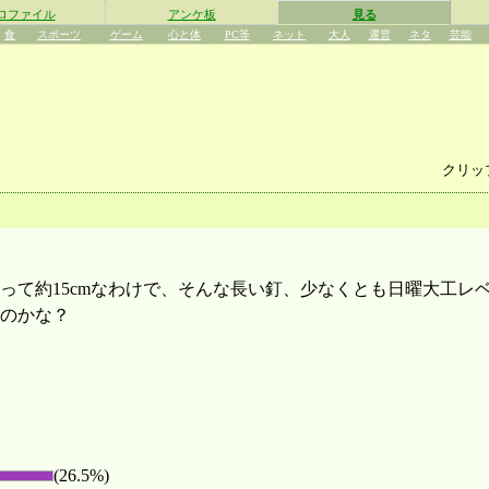
ロファイル
アンケ板
見る
食
スポーツ
ゲーム
心と体
PC等
ネット
大人
運営
ネタ
芸能
クリッ
って約15cmなわけで、そんな長い釘、少なくとも日曜大工レ
のかな？
(26.5%)