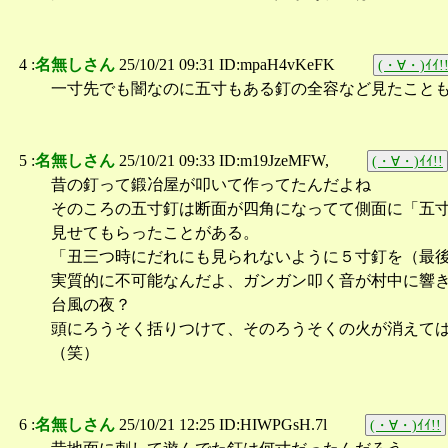
4 :
名無しさん
25/10/21 09:31 ID:mpaH4vKeFK
(・∀・)ｲｲ!
一寸先でも闇なのに五寸もある釘の全容など見たこと
5 :
名無しさん
25/10/21 09:33 ID:m19JzeMFW,
(・∀・)ｲｲ!!
昔の釘って鍛冶屋が叩いて作ってたんだよね
そのころの五寸釘は断面が四角になってて側面に「五
見せてもらったことがある。
「丑三つ時にだれにも見られないように５寸釘を（最
実質的に不可能なんだよ、ガンガン叩く音が村中に響
台風の夜？
頭にろうそく括りつけて、そのろうそくの火が消えて
（笑）
6 :
名無しさん
25/10/21 12:25 ID:HIWPGsH.7l
(・∀・)ｲｲ!!