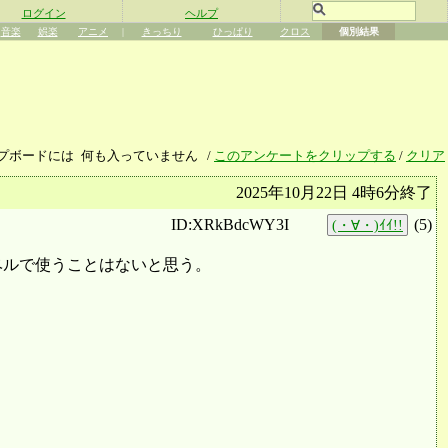
ログイン
ヘルプ
音楽
娯楽
アニメ
|
きっちり
ひっぱり
クロス
個別結果
プボードには
何も入っていません
/
このアンケートをクリップする
/
クリア
2025年10月22日 4時6分終了
ID:XRkBdcWY3I
(
5
)
(・∀・)ｲｲ!!
ベルで使うことはないと思う。