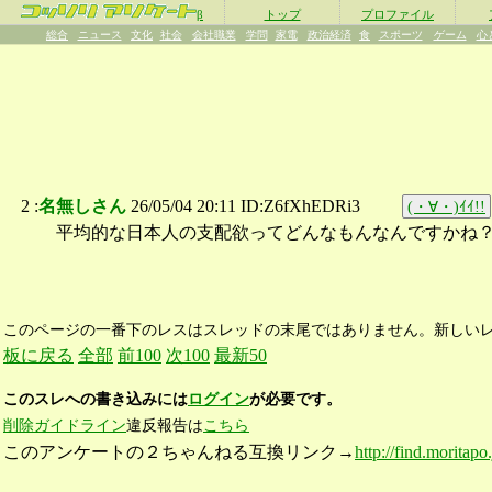
β
トップ
プロファイル
総合
ニュース
文化
社会
会社職業
学問
家電
政治経済
食
スポーツ
ゲーム
心
2 :
名無しさん
26/05/04 20:11 ID:Z6fXhEDRi3
(・∀・)ｲｲ!!
平均的な日本人の支配欲ってどんなもんなんですかね
このページの一番下のレスはスレッドの末尾ではありません。新しい
板に戻る
全部
前100
次100
最新50
このスレへの書き込みには
ログイン
が必要です。
削除ガイドライン
違反報告は
こちら
このアンケートの２ちゃんねる互換リンク→
http://find.moritapo