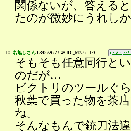
関係ないが、答えるとき
たのが微妙にうれし
10 :
名無しさん
08/06/26 23:48 ID:_MZ7.dJJEC
(・∀・)ｲｲ!!
そもそも任意同行とい
のだが…
ビクトリのツールぐ
秋葉で買った物を茶店
ね。
そんなもんで銃刀法