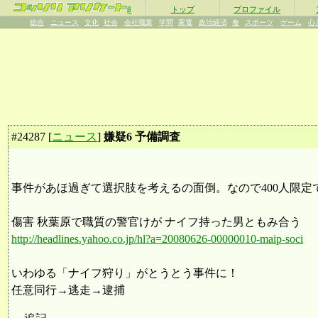
β
トップ
プロファイル
総合
ニュース
文化
社会
会社職業
学問
家電
政治経済
食
スポーツ
ゲーム
心
#
24287
[
ニュース
]
嫌疑6 予備調査
事件があほ過ぎて選択肢を考えるの面倒。なので400人限定
傷害 秋葉原で職質の警官けが ナイフ持った男ともみ合う
http://headlines.yahoo.co.jp/hl?a=20080626-00000010-maip-soci
いわゆる「ナイフ狩り」がとうとう事件に！
任意同行→逃走→逮捕