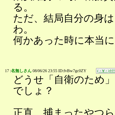
る。
ただ、結局自分の身は
わ。
何かあった時に本当に
17 :
名無しさん
08/06/26 23:55 ID:fvBw7gc0ZY
(・∀・)ｲｲ!
どうせ「自衛のため」
でしょ？
正直、捕まったやつ