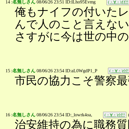
14 :
名無しさん
08/06/26 23:51 ID:lLho95Evmg
(・∀・)ｲｲ!!
俺もナイフの付いた
んで人のこと言えな
さすがに今は世の中の
15 :
名無しさん
08/06/26 23:54 ID:aL0WgdP1_P
(・∀・)ｲｲ!
市民の協力こそ警察最
16 :
名無しさん
08/06/26 23:54 ID:_lowrk4oa,
(・∀・)ｲｲ!!
治安維持の為に職務質