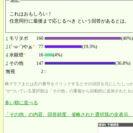
追記
これはおもしろい！
任意同行に最後まで応じるべき という回答があるとは。
1
モリタポ
160
(40%)
3
(´･ω･`)やぁ
*
77
(19.3%)
4
水銀燈
*
16
(4%)
2
その他
147
(36.8%)
無視
2
棒グラフまたは左の番号をクリックするとその項目を元にしたしっ
*
がついている選択肢は「その他」の重複から自動的に追加されたも
多い順に並べる
「その他」の内容、回答頻度、省略された選択肢の全表示、