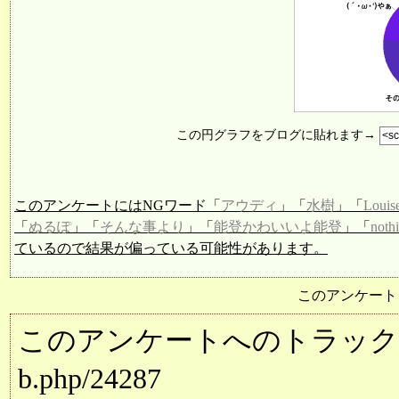
この円グラフをブログに貼れます→
このアンケートにはNGワード「
アウディ
」「
水樹
」「
Louis
「
ぬるぽ
」「
そんな事より
」「
能登かわいいよ能登
」「
nothi
ているので結果が偏っている可能性があります。
このアンケート
このアンケートへのトラックバック用URL:
b.php/24287