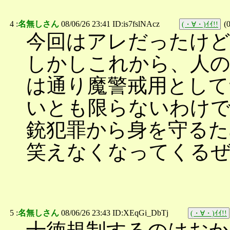
4 :
名無しさん
08/06/26 23:41 ID:is7fslNAcz
(
(・∀・)ｲｲ!!
今回はアレだったけ
しかしこれから、人
は通り魔警戒用として
いとも限らないわけ
銃犯罪から身を守るた
笑えなくなってくる
5 :
名無しさん
08/06/26 23:43 ID:XEqGi_DbTj
(・∀・)ｲｲ!!