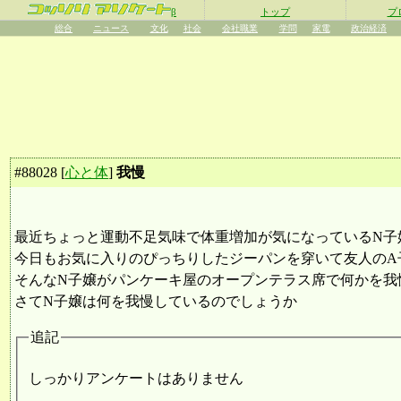
β
トップ
プ
総合
ニュース
文化
社会
会社職業
学問
家電
政治経済
#
88028
[
心と体
]
我慢
最近ちょっと運動不足気味で体重増加が気になっているN子
今日もお気に入りのぴっちりしたジーパンを穿いて友人のA
そんなN子嬢がパンケーキ屋のオープンテラス席で何かを我
さてN子嬢は何を我慢しているのでしょうか
追記
しっかりアンケートはありません