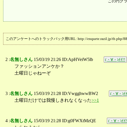
この円グ
このアンケートへのトラックバック用URL: http://enquete.razil.jp/tb.php/88
2 :
名無しさん
15/03/19 21:26 ID:ApHVeiW5lb
(・∀・)ｲｲ!!
ファッションアンケか？
土曜日じゃねーぞ
3 :
名無しさん
15/03/19 21:28 ID:VwgghwwBW2
(・∀・)ｲｲ
土曜日だけでは我慢しきれなくなった
>>1
4 :
名無しさん
15/03/19 21:28 ID:g0FWXtMzQE
(・∀・)ｲｲ!