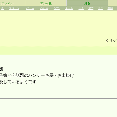
ロファイル
アンケ板
見る
食
スポーツ
ゲーム
心と体
PC等
ネット
大人
運営
ネタ
芸能
クリッ
嬢
子嬢と今話題のパンケーキ屋へお出掛け
慢しているようです