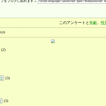
ラフをブログに貼れます→
このアンケートと
年齢
、
性
028
(
2
)
(
3
)
!!
(
3
)
!