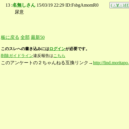
13 :
名無しさん
15/03/19 22:29 ID:FsbgAmomR0
(・∀・)ｲｲ
尿意
板に戻る
全部
最新50
このスレへの書き込みには
ログイン
が必要です。
削除ガイドライン
違反報告は
こちら
このアンケートの２ちゃんねる互換リンク→
http://find.moritapo