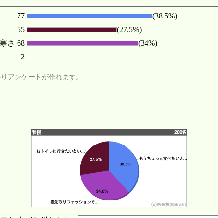
77
(38.5%)
55
(27.5%)
寒さ
68
(34%)
2
かりアンケートが作れます。