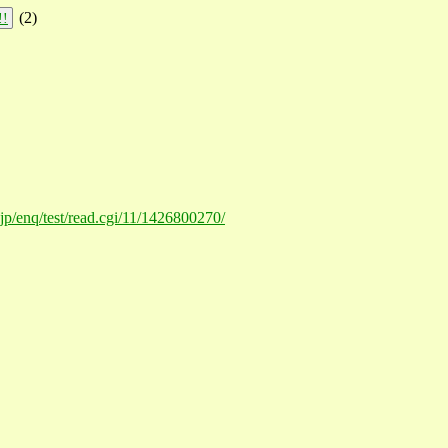
(
2
)
!!
.jp/enq/test/read.cgi/11/1426800270/