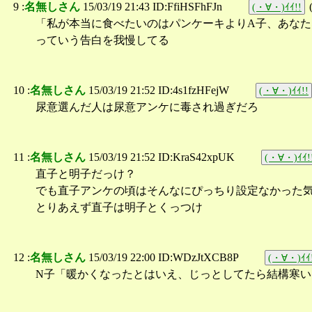
9 :
名無しさん
15/03/19 21:43 ID:FfiHSFhFJn
(・∀・)ｲｲ!!
「私が本当に食べたいのはパンケーキよりA子、あなた
っていう告白を我慢してる
10 :
名無しさん
15/03/19 21:52 ID:4s1fzHFejW
(・∀・)ｲｲ!!
尿意選んだ人は尿意アンケに毒され過ぎだろ
11 :
名無しさん
15/03/19 21:52 ID:KraS42xpUK
(・∀・)ｲｲ!
直子と明子だっけ？
でも直子アンケの頃はそんなにぴっちり設定なかった
とりあえず直子は明子とくっつけ
12 :
名無しさん
15/03/19 22:00 ID:WDzJtXCB8P
(・∀・)ｲｲ
N子「暖かくなったとはいえ、じっとしてたら結構寒い