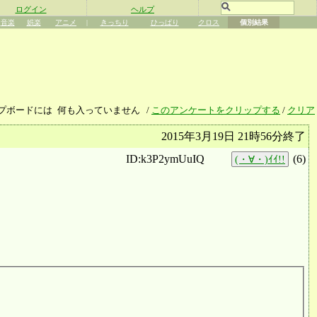
ログイン
ヘルプ
音楽
娯楽
アニメ
|
きっちり
ひっぱり
クロス
個別結果
プボードには
何も入っていません
/
このアンケートをクリップする
/
クリア
2015年3月19日 21時56分終了
ID:k3P2ymUuIQ
(
6
)
(・∀・)ｲｲ!!