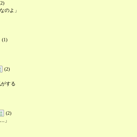
(
2
)
なのよ」
(
1
)
(
2
)
!
気がする
(
2
)
!!
…」