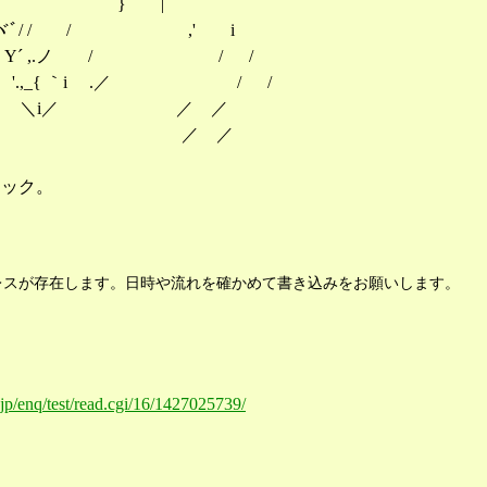
 / {ｿfz/ / / } |
. { .ヾﾞ/ / / ,' i
'., Y´ ,.ノ / / /
,_{ ｀i .／ / /
／ ＼i／ ／ ／
／ ／ ／
リック。
レスが存在します。日時や流れを確かめて書き込みをお願いします。
o.jp/enq/test/read.cgi/16/1427025739/