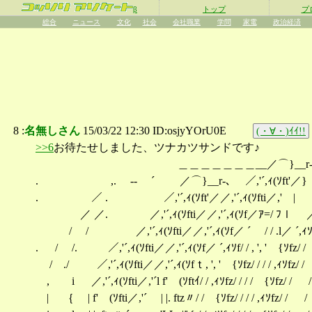
β
トップ
プ
総合
ニュース
文化
社会
会社職業
学問
家電
政治経済
8 :
名無しさん
15/03/22 12:30 ID:osjyYOrU0E
(・∀・)ｲｲ!!
>>6
お待たせしました、ツナカツサンドです♪
＿＿＿＿＿＿＿__／⌒}__r-
. ,. -‐ ´ ／⌒}__r-､ ／,'´,ｨ(ｿft'／}
. ／ . ／,'´,ｨ(ｿft'／／,'´,ｨ(ｿfti／,' | .
／ ／. ／,'´,ｨ(ｿfti／／,'´,ｨ(ｿf／ｱ=/ ﾌｌ ／ 
/ / ／,'´,ｨ(ｿfti／／,'´,ｨ(ｿf／ ´ / / .l／ ´,ｨｿf
. / /. ／,'´,ｨ(ｿfti／／,'´,ｨ(ｿf／ ´,ｨｿf/ / , ', ' {ｿ
/ ./ ／,'´,ｨ(ｿfti／／,'´,ｨ(ｿfｔ, ', ' {ｿfz/ / / / ,
, i ／,'´,ｨ(ｿfti／,'´l f' (ｿftｲ/ / ,ｨｿfz/ / / / 
| ｛ | f' (ｿfti／,'´ | |. ftz〃/ / {ｿfz/ / / / 