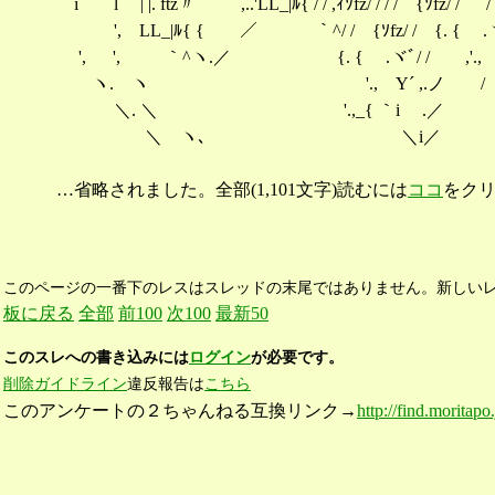
i l | |. ftz〃 ´ ,..'LL_|ﾙ{ / / ,ｨｿfz/ / /
', LL_|ﾙ{ { ／ ｀^/ / {ｿfz/ / {
', ', ｀^ヽ.／ {. { .ヾﾞ/ / ,
ヽ. ヽ '., Y´ ,.ノ / '.
＼. ＼ '.,_{ ｀i .
＼ ヽ､ ＼i
…省略されました。全部(1,101文字)読むには
ココ
をク
このページの一番下のレスはスレッドの末尾ではありません。新しい
板に戻る
全部
前100
次100
最新50
このスレへの書き込みには
ログイン
が必要です。
削除ガイドライン
違反報告は
こちら
このアンケートの２ちゃんねる互換リンク→
http://find.moritap