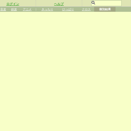
ログイン
ヘルプ
音楽
娯楽
アニメ
|
きっちり
ひっぱり
クロス
個別結果