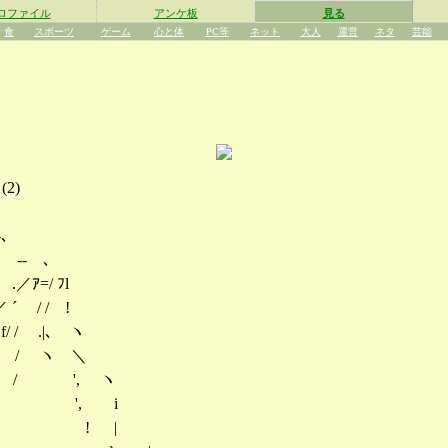
ロファイル
アンケ板
見る
食
スポーツ
ゲーム
心と体
PC等
ネット
大人
運営
ネタ
芸能
(
2
)
､
 ‐- ､
／ｱ=/ ﾌl
´ / / !
/ / .|､ ヽ
fz/ / / ヽ ＼
ｨｿfz/ / / ', ヽ
{ｿfz/ / / ', i
,ｨｿfz/ / / ! |