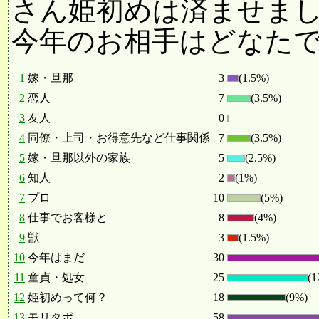
さん姫初めは済ませま
今年のお相手はどなた
1
嫁・旦那
3
(1.5%)
2
恋人
7
(3.5%)
3
友人
0
4
同僚・上司・お得意先など仕事関係
7
(3.5%)
5
嫁・旦那以外の家族
5
(2.5%)
6
知人
2
(1%)
7
プロ
10
(5%)
8
仕事でお客様と
8
(4%)
9
獣
3
(1.5%)
10
今年はまだ
30
11
童貞・処女
25
(1
12
姫初めって何？
18
(9%)
13
モリタポ
58