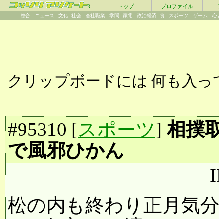
β
トップ
プロファイル
総合
ニュース
文化
社会
会社職業
学問
家電
政治経済
食
スポーツ
ゲーム
心
クリップボードには
何も入っ
#
95310
[
スポーツ
]
相撲
で風邪ひかん
I
松の内も終わり正月気