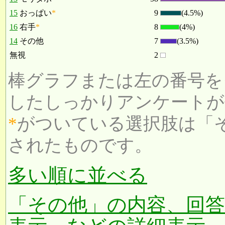
15
おっぱい
*
9
(4.5%)
16
右手
*
8
(4%)
14
その他
7
(3.5%)
無視
2
棒グラフまたは左の番号を
したしっかりアンケートが
*
がついている選択肢は「
されたものです。
多い順に並べる
「その他」の内容、回