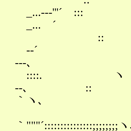
_...-‐‐'
_... ´ ヽ /
:: 
-‐´ ヽ /::
-‐-､
::::. ヽ !......:
-‐､ :: ｀ヽ-､
｀ヽ､
!:::,´´´´
｀"""´:::::::::