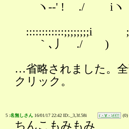
ヽ-‐' ! ./ iヽ
::::::::::::;;
｀､丿 ./ )
…省略されました。全部(
クリック。
5 :
名無しさん
16/01/17 22:42 ID:._3,3f.58i
(
0
)
(・∀・)ｲｲ!!
ちんこもみもみ