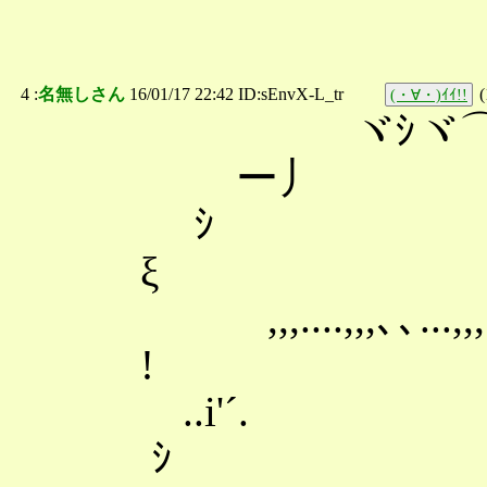
4 :
名無しさん
16/01/17 22:42 ID:sEnvX-L_tr
(
(・∀・)ｲｲ!!
ヾｼヾ⌒ｼヾ
ー丿
ｼ ,
ξ ゞ
,,,....,,,､､...,,,..
! 彡
..i'´. ヾ'''
ｼ 彡