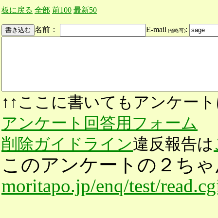
板に戻る
全部
前100
最新50
名前：
E-mail
:
(省略可)
↑↑ここに書いてもアンケート
アンケート回答用フォーム
削除ガイドライン
違反報告は
このアンケートの２ちゃ
moritapo.jp/enq/test/read.c