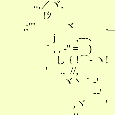
..,／
!ｼ ,
,;'''' ヾ
j ,-‐-､ i 
｀, , ‐'' 
し { !⌒- ヽ!
' .,_//,
ヾ丶｀-' ! 
-‐' ヾ
,ヾ ' ､
:: ヽ ﾉ