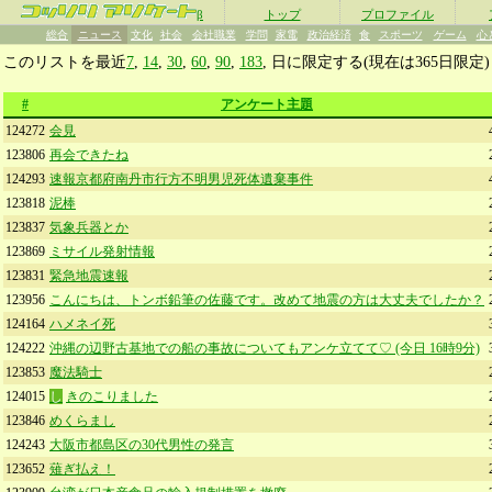
β
トップ
プロファイル
総合
ニュース
文化
社会
会社職業
学問
家電
政治経済
食
スポーツ
ゲーム
心
このリストを最近
7
,
14
,
30
,
60
,
90
,
183
, 日に限定する(現在は365日限定) 
#
アンケート主題
124272
会見
123806
再会できたね
124293
速報京都府南丹市行方不明男児死体遺棄事件
123818
泥棒
123837
気象兵器とか
123869
ミサイル発射情報
123831
緊急地震速報
123956
こんにちは、トンボ鉛筆の佐藤です。改めて地震の方は大丈夫でしたか？
124164
ハメネイ死
124222
沖縄の辺野古基地での船の事故についてもアンケ立てて♡ (今日 16時9分)
123853
魔法騎士
124015
し
きのこりました
123846
めくらまし
124243
大阪市都島区の30代男性の発言
123652
薙ぎ払え！