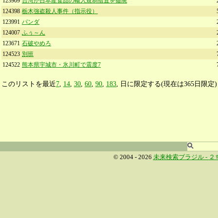
123909
台湾が日本産食品の輸入規制措置を撤廃
124398
栃木強盗殺人事件（指示役）
123991
パンダ
124007
ふぅ～ん
123671
石破やめろ
124523
別班
124522
熊本県宇城市・氷川町で震度7
このリストを最近
7
,
14
,
30
,
60
,
90
,
183
, 日に限定する(現在は365日限定) 
© 2004 - 2026
未来検索ブラジル -
２