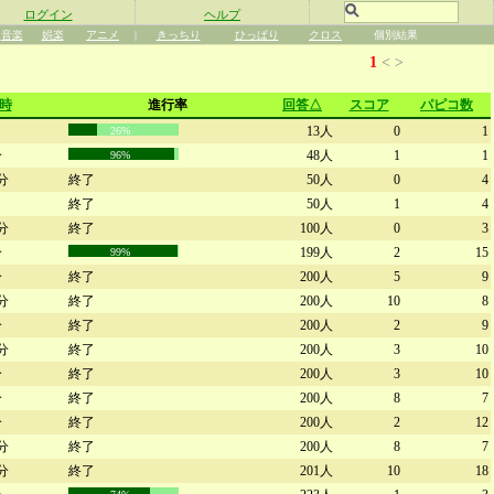
ログイン
ヘルプ
音楽
娯楽
アニメ
|
きっちり
ひっぱり
クロス
個別結果
1
<
>
時
進行率
回答△
スコア
パピコ数
13人
0
1
26%
分
48人
1
1
96%
3分
終了
50人
0
4
終了
50人
1
4
6分
終了
100人
0
3
分
199人
2
15
99%
分
終了
200人
5
9
2分
終了
200人
10
8
分
終了
200人
2
9
9分
終了
200人
3
10
分
終了
200人
3
10
分
終了
200人
8
7
分
終了
200人
2
12
5分
終了
200人
8
7
9分
終了
201人
10
18