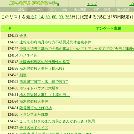
β
トップ
プ
総合
ニュース
文化
社会
会社職業
学問
家電
政治経済
このリストを最近
7
,
14
,
30
,
60
,
90
,
365
日に限定する(現在は183日限定) 
#
アンケート主題
124272
会見
124293
速報京都府南丹市行方不明男児死体遺棄事件
124222
沖縄の辺野古基地での船の事故についてもアンケ立てて♡ (今日 16時9分
124164
ハメネイ死
124243
大阪市都島区の30代男性の発言
124398
栃木強盗殺人事件（指示役）
124523
別班
124522
熊本県宇城市・氷川町で震度7
124405
ホワイトハウスは大騒ぎ
124411
栃木強盗殺人事件（主導の男）
124394
栃木強盗殺人事件
124431
陸号機打ち上げ成功
124320
トランプまた銃撃
124323
こってり好きのまたお前かさんがあっさり御用
124372
会社名当てクイズ