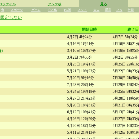
ロファイル
アンケ板
見る
食
スポーツ
ゲーム
心と体
PC等
ネット
大人
運営
ネタ
芸能
|
限定しない
開始日時
終了日
4月7日 4時24分
4月7日 5時24分
4月16日 1時21分
4月16日 3時21
)
3月16日 16時27分
3月16日 18時5
3月2日 7時55分
3月2日 8時55分
3月25日 19時17分
3月25日 22時1
5月21日 10時23分
5月22日 0時23
7月29日 9時16分
7月30日 2時50
7月28日 20時1分
7月29日 12時4
5月24日 19時18分
5月25日 9時32
5月27日 21時23分
5月28日 11時5
5月20日 18時51分
5月21日 8時35
6月12日 10時41分
6月13日 2時41
4月26日 12時29分
4月27日 7時33
4月26日 18時45分
4月27日 16時3
5月11日 21時13分
5月12日 10時1