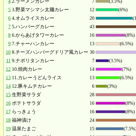
4
2.ラーメンカレー
7
(3.5%)
5
3.野菜マシマシ太麺カレー
12
(6%)
6
4.オムライスカレー
20
(
7
5.ハンバーグカレー
43
8
6.からあげタワーカレー
16
(8%)
9
7.チャーハンカレー
13
(6.5%)
10
8.チーズハンバーグドリア風カレー
30
11
9.ナポリタンカレー
7
(3.5%)
12
10.焼肉カレー
14
(7%)
13
11.カレーうどんライス
13
(6.5%)
14
12.豚キムチカレー
6
(3%)
15
生野菜サラダ
28
16
ポテトサラダ
16
(8%)
17
らっきょう
16
(8%)
18
福神漬け
24
19
温泉たまご
15
(7.5%