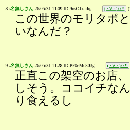
8 :
名無しさん
26/05/31 11:09 ID:9nsOJxadq,
(
(・∀・)ｲｲ!!
この世界のモリタポ
いなんだ？
9 :
名無しさん
26/05/31 11:28 ID:PF0eMc803g
(・∀・)ｲｲ!!
正直この架空のお店、
しそう。ココイチな
り食えるし