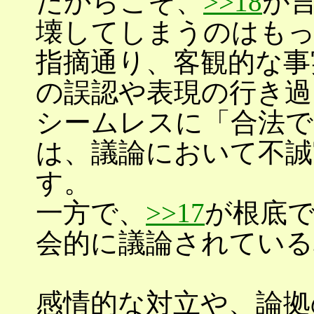
だからこそ、
>>18
が
壊してしまうのはも
指摘通り、客観的な事
の誤認や表現の行き過
シームレスに「合法で
は、議論において不誠
す。
一方で、
>>17
が根底
会的に議論されている
感情的な対立や、論拠