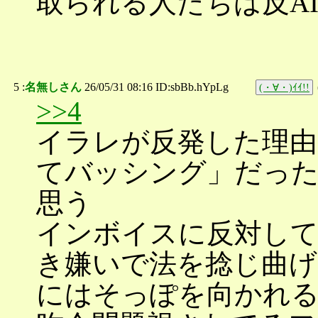
取られる人たちは反A
5 :
名無しさん
26/05/31 08:16 ID:sbBb.hYpLg
(・∀・)ｲｲ!!
>>4
イラレが反発した理由
てバッシング」だっ
思う
インボイスに反対して
き嫌いで法を捻じ曲げ
にはそっぽを向かれ