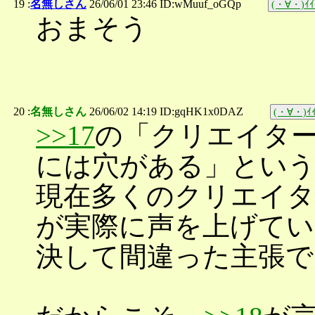
19 :
名無しさん
26/06/01 23:46 ID:wMuuf_oGQp
(・∀・)ｲｲ
おまそう
20 :
名無しさん
26/06/02 14:19 ID:gqHK1x0DAZ
(・∀・)ｲｲ
>>17
の「クリエイタ
には穴がある」という
現在多くのクリエイタ
が実際に声を上げてい
決して間違った主張で