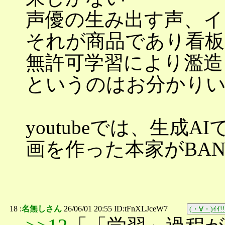
声優の生み出す声、イ
それが商品であり看板
無許可学習により濫造
というのはお分かり
youtubeでは、生成
画を作った本家がBA
18 :
名無しさん
26/06/01 20:55 ID:tFnXLJceW7
(・∀・)ｲｲ!!