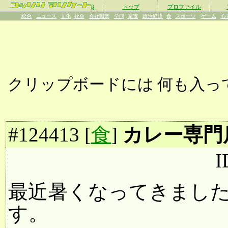
β
トップ
プロファイル
総合
ニュース
文化
社会
会社職業
学問
家電
政治経済
食
スポーツ
ゲーム
心
クリップボードには
何も入っ
#
124413
[
食
]
カレー専門
I
最近暑くなってきまし
す。