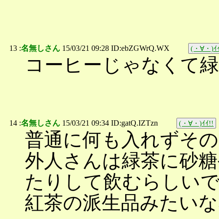
13 :
名無しさん
15/03/21 09:28 ID:ebZGWrQ.WX
(・∀・)ｲｲ
コーヒーじゃなくて緑
14 :
名無しさん
15/03/21 09:34 ID:gatQ.IZTzn
(・∀・)ｲｲ!!
普通に何も入れずその
外人さんは緑茶に砂糖
たりして飲むらしい
紅茶の派生品みたいな