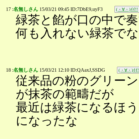
17 :
名無しさん
15/03/21 09:45 ID:7DbE9,uyF3
(・∀・)ｲｲ!!
緑茶と餡が口の中で奏
何も入れない緑茶で
18 :
名無しさん
15/03/21 12:10 ID:QAaxJ,SSDG
(・∀・)ｲｲ!
従来品の粉のグリーン
が抹茶の範疇だが
最近は緑茶になるほう
になったな