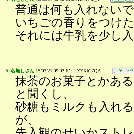
普通は何も入れないで
いちごの香りをつけ
それには牛乳を少し
5 :
名無しさん
15/03/21 09:03 ID:_LZZXh27QA
(・∀・)ｲｲ!
抹茶のお菓子とかある
と聞くし、
砂糖もミルクも入れ
が、
先入観のせいかストレ