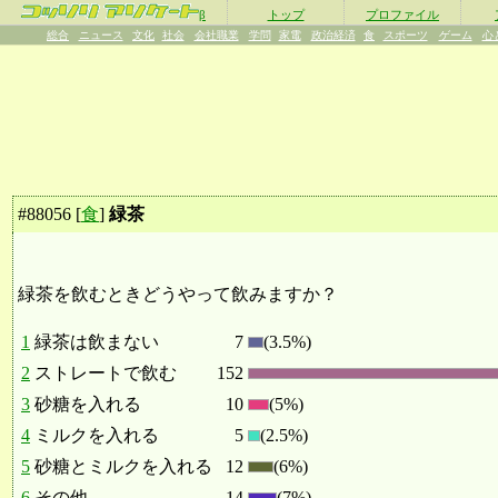
β
トップ
プロファイル
総合
ニュース
文化
社会
会社職業
学問
家電
政治経済
食
スポーツ
ゲーム
心
#
88056
[
食
]
緑茶
緑茶を飲むときどうやって飲みますか？
1
緑茶は飲まない
7
(3.5%)
2
ストレートで飲む
152
3
砂糖を入れる
10
(5%)
4
ミルクを入れる
5
(2.5%)
5
砂糖とミルクを入れる
12
(6%)
6
その他
14
(7%)