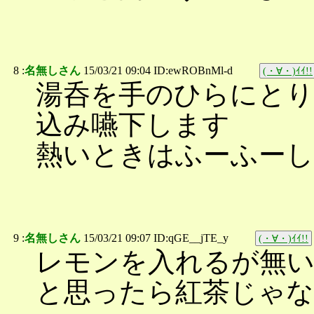
8 :
名無しさん
15/03/21 09:04 ID:ewROBnMl-d
(・∀・)ｲｲ!!
湯呑を手のひらにとり
込み嚥下します
熱いときはふーふー
9 :
名無しさん
15/03/21 09:07 ID:qGE__jTE_y
(・∀・)ｲｲ!!
レモンを入れるが無いな
と思ったら紅茶じゃなかっ