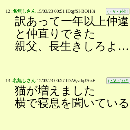
12 :
名無しさん
15/03/23 00:51 ID:gfSI-BOH8i
(・∀・)ｲｲ!!
訳あって一年以上仲違
と仲直りできた
親父、長生きしろよ…
13 :
名無しさん
15/03/23 00:57 ID:W,vdqJ76zE
(・∀・)ｲｲ!!
猫が増えました
横で寝息を聞いている