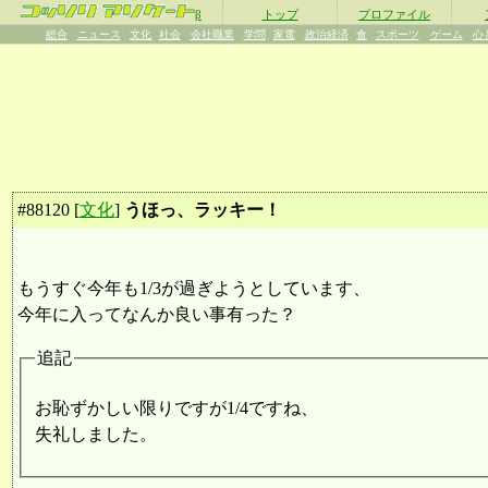
β
トップ
プロファイル
総合
ニュース
文化
社会
会社職業
学問
家電
政治経済
食
スポーツ
ゲーム
心
#
88120
[
文化
]
うほっ、ラッキー！
もうすぐ今年も1/3が過ぎようとしています、
今年に入ってなんか良い事有った？
追記
お恥ずかしい限りですが1/4ですね、
失礼しました。