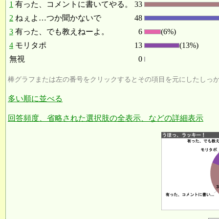
1
有った、コメントに書いてやる。
33
2
ねぇよ…つか聞かないで
48
3
有った、でも教えねーよ。
6
(6%)
4
モリタポ
13
(13%)
無視
0
棒グラフまたは左の番号をクリックするとその項目を元にしたしっ
多い順に並べる
回答頻度、省略された選択肢の全表示、などの詳細表示