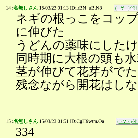
14 :
名無しさん
15/03/23 01:13 ID:irBN_uB,N8
(・∀・)ｲｲ!!
ネギの根っこをコップ
に伸びた
うどんの薬味にした
同時期に大根の頭も水
茎が伸びて花芽がでた
残念ながら開花はし
15 :
名無しさん
15/03/23 01:51 ID:CgH9wtm.Oa
(・∀・)ｲｲ!
334