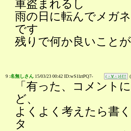
車盗まれるし
雨の日に転んでメガ
です
残りで何か良いことが
9 :
名無しさん
15/03/23 00:42 ID:wS1lztPQ7-
(
(・∀・)ｲｲ!!
「有った、コメントに
ど、
よくよく考えたら書
タ