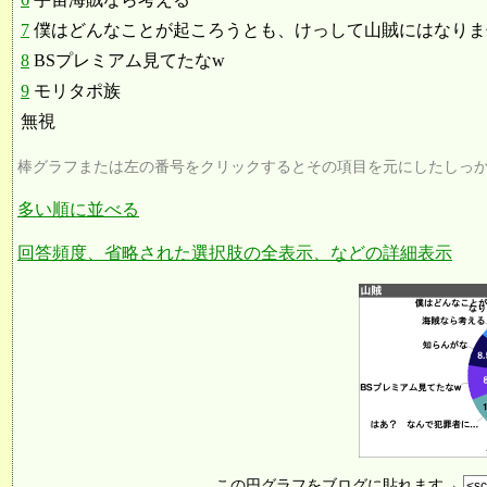
7
僕はどんなことが起ころうとも、けっして山賊にはなりま
8
BSプレミアム見てたなw
9
モリタポ族
無視
棒グラフまたは左の番号をクリックするとその項目を元にしたしっ
多い順に並べる
回答頻度、省略された選択肢の全表示、などの詳細表示
この円グラフをブログに貼れます→