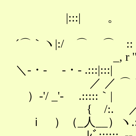
|:::| 。 .|::
´⌒｀ヽ|:/ ⌒ ⌒ ::ヽ:
_, r '"
＼-・‐ -・‐ .:::|:::|
／ ／ ⌒｀´⌒＼
）-'/ _'- .:::::｀|
{ /:. ／ ＼
ｉ ）（_人__）ヽ.::::
ﾚﾞ::::::. -‐・' 