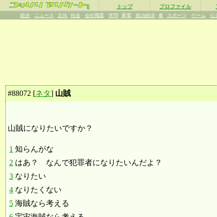
β
トップ
プロファイル
総合
ニュース
文化
社会
会社職業
学問
家電
政治経済
食
スポーツ
ゲーム
心
#
88072
[
ネタ
]
山賊
山賊になりたいですか？
1
知らんがな
2
はあ？ なんで犯罪者になりたいんだよ？
3
なりたい
4
なりたくない
5
海賊なら考える
6
宇宙海賊なら考える