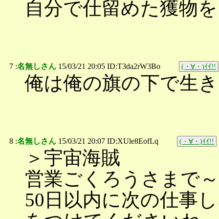
自分で仕留めた獲物を
7 :
名無しさん
15/03/21 20:05 ID:T3da2rW3Bo
(・∀・)ｲｲ!!
俺は俺の旗の下で生き
8 :
名無しさん
15/03/21 20:07 ID:XUle8EofLq
(・∀・)ｲｲ!!
＞宇宙海賊
営業ごくろうさまで
50日以内に次の仕事