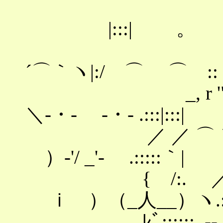
|:::| 。 .|::
´⌒｀ヽ|:/ ⌒ ⌒ ::ヽ:
_, r '"
＼-・‐ -・‐ .:::|:::|
／ ／ ⌒｀´⌒＼
）-'/ _'- .:::::｀|
{ /:. ／ ＼
ｉ ）（_人__）ヽ.::::
ﾚﾞ::::::. -‐・' 