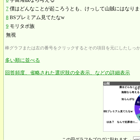
7
僕はどんなことが起ころうとも、けっして山賊にはなりま
8
BSプレミアム見てたなw
9
モリタポ族
無視
棒グラフまたは左の番号をクリックするとその項目を元にしたしっ
多い順に並べる
回答頻度、省略された選択肢の全表示、などの詳細表示
この円グラフをブログに貼れます→