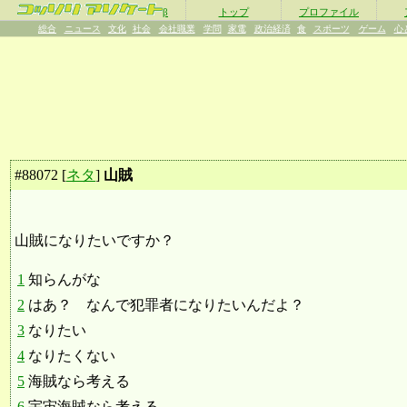
β
トップ
プロファイル
総合
ニュース
文化
社会
会社職業
学問
家電
政治経済
食
スポーツ
ゲーム
心
#
88072
[
ネタ
]
山賊
山賊になりたいですか？
1
知らんがな
2
はあ？ なんで犯罪者になりたいんだよ？
3
なりたい
4
なりたくない
5
海賊なら考える
6
宇宙海賊なら考える