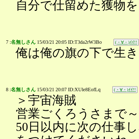
自分で仕留めた獲物を
7 :
名無しさん
15/03/21 20:05 ID:T3da2rW3Bo
(・∀・)ｲｲ!!
俺は俺の旗の下で生き
8 :
名無しさん
15/03/21 20:07 ID:XUle8EofLq
(・∀・)ｲｲ!!
＞宇宙海賊
営業ごくろうさまで
50日以内に次の仕事