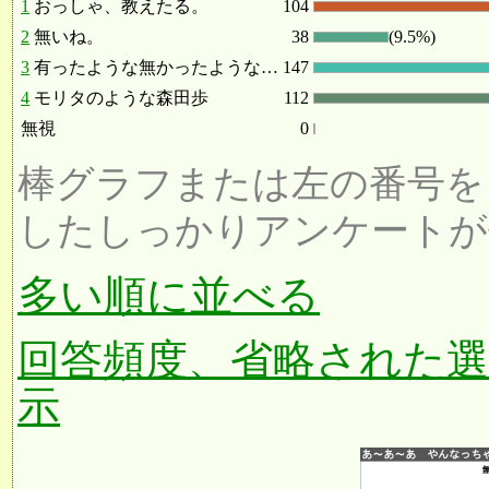
1
おっしゃ、教えたる。
104
2
無いね。
38
(9.5%)
3
有ったような無かったような…
147
4
モリタのような森田歩
112
無視
0
棒グラフまたは左の番号を
したしっかりアンケートが
多い順に並べる
回答頻度、省略された
示