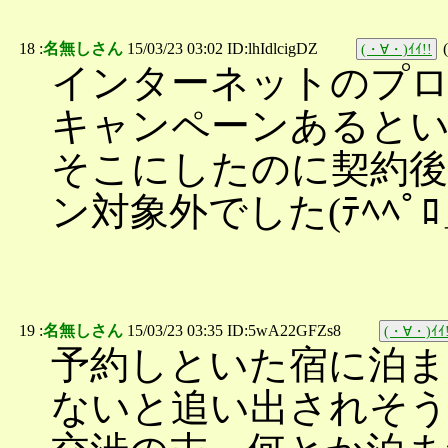
18 :
名無しさん
15/03/23 03:02 ID:lhIdlcigDZ
(
(・∀・)ｲｲ!!
インターネットのプ
キャンペーンあると
そこにしたのに契約後
ン対象外でした(ﾃﾍﾍﾟ
19 :
名無しさん
15/03/23 03:35 ID:5wA22GFZs8
(・∀・)ｲｲ!
予約しといた宿に泊ま
ないと追い出されそ