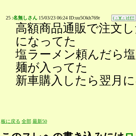
25 :
名無しさん
15/03/23 06:24 ID:uu5Okh769r
(・∀・)ｲｲ!!
高額商品通販で注文し
になってた
塩ラーメン頼んだら
麺が入ってた
新車購入したら翌月に
板に戻る
全部
最新50