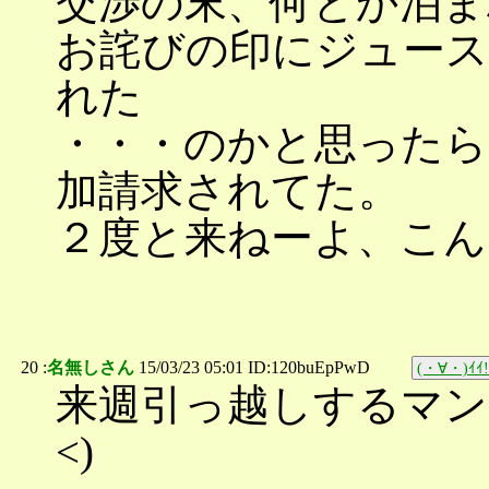
交渉の末、何とか泊ま
お詫びの印にジュース
れた
・・・のかと思ったら
加請求されてた。
２度と来ねーよ、こん
20 :
名無しさん
15/03/23 05:01 ID:120buEpPwD
(・∀・)ｲｲ!
来週引っ越しするマン
<)