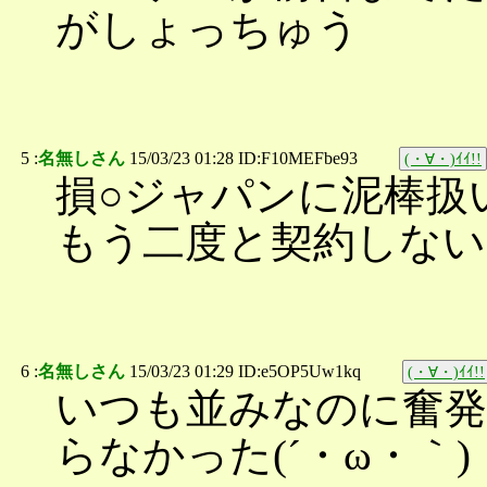
がしょっちゅう
5 :
名無しさん
15/03/23 01:28 ID:F10MEFbe93
(・∀・)ｲｲ!!
損○ジャパンに泥棒扱
もう二度と契約しない
6 :
名無しさん
15/03/23 01:29 ID:e5OP5Uw1kq
(・∀・)ｲｲ!!
いつも並みなのに奮発
らなかった(´・ω・｀)