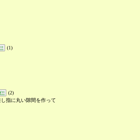
(
1
)
!!
(
2
)
!!
差し指に丸い隙間を作って