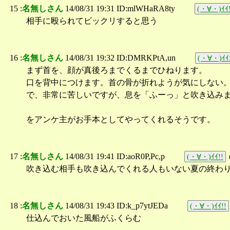
15 :
名無しさん
14/08/31 19:31 ID:mlWHaRA8ty
(・∀・)ｲｲ!
相手に殴られてビックリすると思う
16 :
名無しさん
14/08/31 19:32 ID:DMRKPtA,un
(・∀・)ｲｲ
まず首を、顔が真後ろまでくるまでひねります。
口を背中につけます。首の骨が折れようが気にしない
で、非常に苦しいですが、息を「ふーっ」と吹き込み
をアンケ主がお手本としてやってくれるそうです。
17 :
名無しさん
14/08/31 19:41 ID:aoR0P,Pc,p
(・∀・)ｲｲ!!
吹き込む相手も吹き込んでくれる人もいない夏の終わ
18 :
名無しさん
14/08/31 19:43 ID:k_p7ytJEDa
(・∀・)ｲｲ!!
仕込んでおいた風船がふくらむ