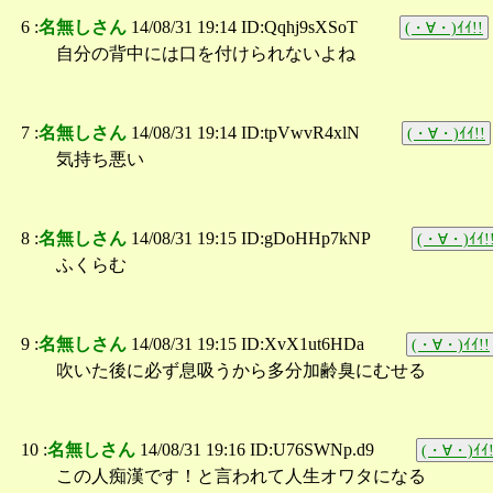
6 :
名無しさん
14/08/31 19:14 ID:Qqhj9sXSoT
(・∀・)ｲｲ!!
自分の背中には口を付けられないよね
7 :
名無しさん
14/08/31 19:14 ID:tpVwvR4xlN
(・∀・)ｲｲ!!
気持ち悪い
8 :
名無しさん
14/08/31 19:15 ID:gDoHHp7kNP
(・∀・)ｲｲ!
ふくらむ
9 :
名無しさん
14/08/31 19:15 ID:XvX1ut6HDa
(・∀・)ｲｲ!!
吹いた後に必ず息吸うから多分加齢臭にむせる
10 :
名無しさん
14/08/31 19:16 ID:U76SWNp.d9
(・∀・)ｲｲ!
この人痴漢です！と言われて人生オワタになる