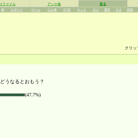
ロファイル
アンケ板
見る
食
スポーツ
ゲーム
心と体
PC等
ネット
大人
運営
ネタ
芸能
クリッ
どうなるとおもう？
(47.7%)