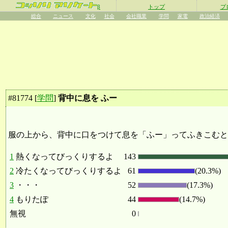
β
トップ
プ
総合
ニュース
文化
社会
会社職業
学問
家電
政治経済
#
81774
[
学問
]
背中に息を ふー
服の上から、背中に口をつけて息を「ふー」ってふきこむと
1
熱くなってびっくりするよ
143
2
冷たくなってびっくりするよ
61
(20.3%)
3
・・・
52
(17.3%)
4
もりたぽ
44
(14.7%)
無視
0