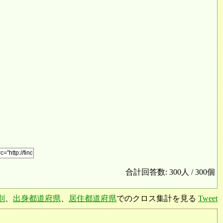
合計回答数: 300人 / 300個
別
、
出身都道府県
、
居住都道府県
でのクロス集計を見る
Tweet