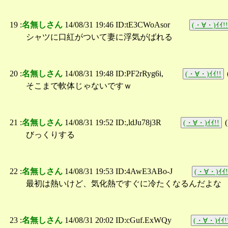
19 :
名無しさん
14/08/31 19:46 ID:tE3CWoAsor
(・∀・)ｲｲ!!
シャツに口紅がついて妻に浮気がばれる
20 :
名無しさん
14/08/31 19:48 ID:PF2rRyg6i,
(・∀・)ｲｲ!!
そこまで軟体じゃないですｗ
21 :
名無しさん
14/08/31 19:52 ID:,ldJu78j3R
(
(・∀・)ｲｲ!!
びっくりする
22 :
名無しさん
14/08/31 19:53 ID:4AwE3ABo-J
(・∀・)ｲｲ!
最初は熱いけど、気化熱ですぐに冷たくなるんだよな
23 :
名無しさん
14/08/31 20:02 ID:cGuf.ExWQy
(・∀・)ｲｲ!