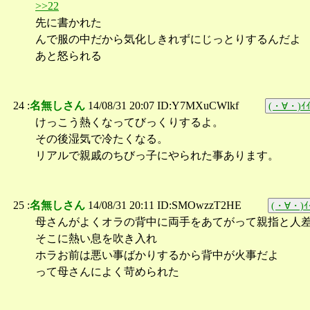
>>22
先に書かれた
んで服の中だから気化しきれずにじっとりするんだよ
あと怒られる
24 :
名無しさん
14/08/31 20:07 ID:Y7MXuCWlkf
(・∀・)ｲｲ
けっこう熱くなってびっくりするよ。
その後湿気で冷たくなる。
リアルで親戚のちびっ子にやられた事あります。
25 :
名無しさん
14/08/31 20:11 ID:SMOwzzT2HE
(・∀・)ｲｲ
母さんがよくオラの背中に両手をあてがって親指と人
そこに熱い息を吹き入れ
ホラお前は悪い事ばかりするから背中が火事だよ
って母さんによく苛められた