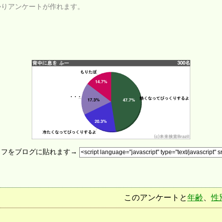
かりアンケートが作れます。
ラフをブログに貼れます→
このアンケートと
年齢
、
性