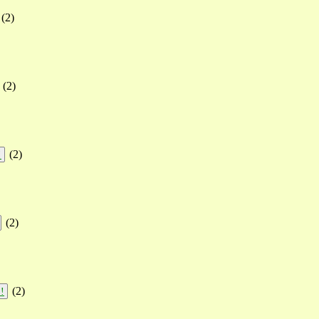
(
2
)
(
2
)
(
2
)
!
(
2
)
(
2
)
!