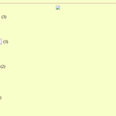
(
3
)
(
3
)
!
(
2
)
)