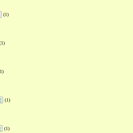
(
1
)
(
1
)
1
)
(
1
)
!
(
1
)
!