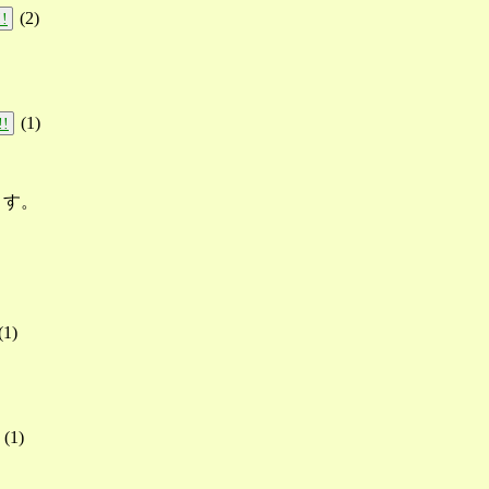
(
2
)
!
(
1
)
!!
。
ます。
(
1
)
り
(
1
)