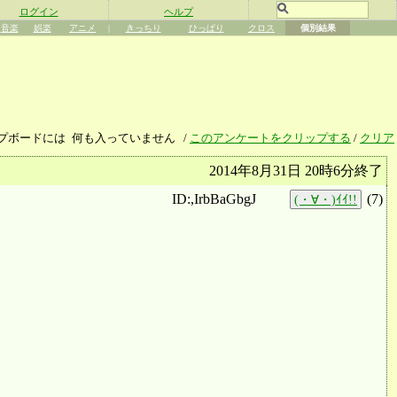
ログイン
ヘルプ
音楽
娯楽
アニメ
|
きっちり
ひっぱり
クロス
個別結果
プボードには
何も入っていません
/
このアンケートをクリップする
/
クリア
2014年8月31日 20時6分終了
ID:,IrbBaGbgJ
(
7
)
(・∀・)ｲｲ!!